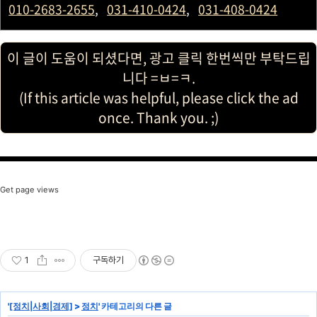
010-2683-2655
,
031-410-0424
,
031-408-0424
이 글이 도움이 되셨다면, 광고 클릭 한번씩만 부탁드립
니다 =ㅂ=ㅋ.
(If this article was helpful, please click the ad
once. Thank you. ;)
Get page views
1
구독하기
'
[정치|사회|경제]
>
정치
' 카테고리의 다른 글