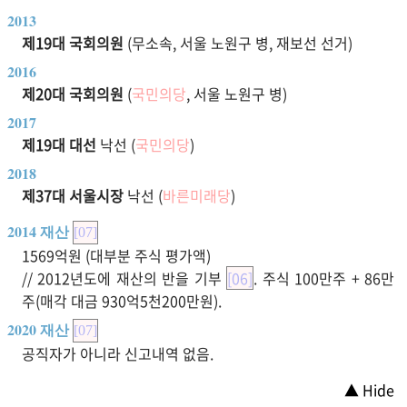
2013
제19대 국회의원
(무소속, 서울 노원구 병, 재보선 선거)
2016
제20대 국회의원
(
국민의당
, 서울 노원구 병)
2017
제19대 대선
낙선 (
국민의당
)
2018
제37대 서울시장
낙선 (
바른미래당
)
2014 재산
[07]
1569억원 (대부분 주식 평가액)
// 2012년도에 재산의 반을 기부
[06]
. 주식 100만주 + 86만
주(매각 대금 930억5천200만원).
2020 재산
[07]
공직자가 아니라 신고내역 없음.
▲ Hide