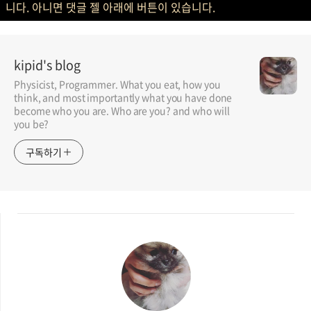
니다. 아니면 댓글 젤 아래에 버튼이 있습니다.
kipid's blog
Physicist, Programmer. What you eat, how you
think, and most importantly what you have done
become who you are. Who are you? and who will
you be?
구독하기