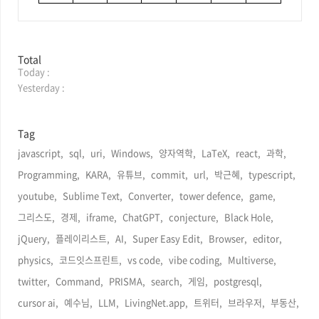
방
Total
Today :
문
자
Yesterday :
수
Tag
javascript,
sql,
uri,
Windows,
양자역학,
LaTeX,
react,
과학,
Programming,
KARA,
유튜브,
commit,
url,
박근혜,
typescript,
youtube,
Sublime Text,
Converter,
tower defence,
game,
그리스도,
경제,
iframe,
ChatGPT,
conjecture,
Black Hole,
jQuery,
플레이리스트,
AI,
Super Easy Edit,
Browser,
editor,
physics,
코드잇스프린트,
vs code,
vibe coding,
Multiverse,
twitter,
Command,
PRISMA,
search,
게임,
postgresql,
cursor ai,
예수님,
LLM,
LivingNet.app,
트위터,
브라우저,
부동산,