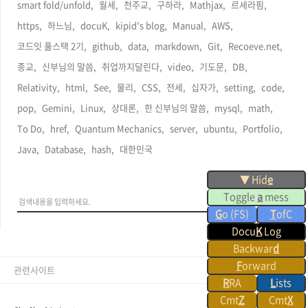
smart fold/unfold,
월세,
천주교,
구하라,
Mathjax,
르세라핌,
https,
하느님,
docuK,
kipid's blog,
Manual,
AWS,
코드잇 풀스택 2기,
github,
data,
markdown,
Git,
Recoeve.net,
종교,
신부님의 말씀,
취업까지달린다,
video,
기도문,
DB,
Relativity,
html,
See,
물리,
CSS,
전세,
십자가,
setting,
code,
pop,
Gemini,
Linux,
상대론,
한 신부님의 말씀,
mysql,
math,
To Do,
href,
Quantum Mechanics,
server,
ubuntu,
Portfolio,
Java,
Database,
hash,
대한민국,
▼ Hid
e
Toggle
a
mess
G
o (FS)
T
ofC
Docu
K
Log
Backwar
d
F
orward
관련사이트
R
RA
L
ists
Cmt
Z
Cmt
X