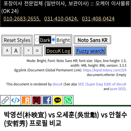
포장이사 전문업체 (일반이사, 보관이사) :: 오케이 이사물류
(OK 24)
010-2683-2655
,
031-410-0424
,
031-408-0424
Reset Styles
Dark
Bright
A
=
DocuK Log
Fuzzy search
A
=
Mode: Bright; Font: Noto Sans KR; font-size: 16px; line-height: 1.5;
width: 448, height: 896, version: 3.3.3
dg:plink (Document Global Permanent Link):
https://kipid.tistory.com/224
document.referrer: Empty
This document is rendered by
docuK
(See also
SEE (Super Easy Edit) of docuK
and
pure SEE
).
박영선(朴映宣) vs 오세훈(吳世勳) vs 안철수
(安哲秀) 프로필 비교