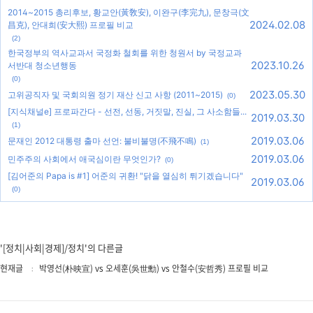
2014~2015 총리후보, 황교안(黃敎安), 이완구(李完九), 문창극(文
2024.02.08
昌克), 안대희(安大熙) 프로필 비교
(2)
한국정부의 역사교과서 국정화 철회를 위한 청원서 by 국정교과
2023.10.26
서반대 청소년행동
(0)
2023.05.30
고위공직자 및 국회의원 정기 재산 신고 사항 (2011~2015)
(0)
[지식채널e] 프로파간다 - 선전, 선동, 거짓말, 진실, 그 사소함들...
2019.03.30
(1)
2019.03.06
문재인 2012 대통령 출마 선언: 불비불명(不飛不鳴)
(1)
2019.03.06
민주주의 사회에서 애국심이란 무엇인가?
(0)
[김어준의 Papa is #1] 어준의 귀환! "닭을 열심히 튀기겠습니다"
2019.03.06
(0)
'[정치|사회|경제]/정치'의 다른글
현재글
박영선(朴映宣) vs 오세훈(吳世勳) vs 안철수(安哲秀) 프로필 비교