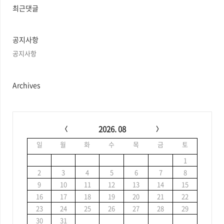
과
최근댓글
인
기
글
공지사항
공지사항
Archives
C
a
2026. 08
l
일
월
화
수
목
금
토
e
n
1
d
2
3
4
5
6
7
8
a
9
10
11
12
13
14
15
r
16
17
18
19
20
21
22
23
24
25
26
27
28
29
30
31