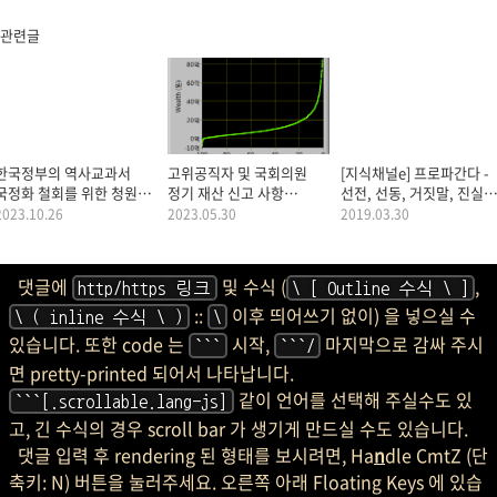
관련글
한국정부의 역사교과서
고위공직자 및 국회의원
[지식채널e] 프로파간다 -
국정화 철회를 위한 청원서
정기 재산 신고 사항
선전, 선동, 거짓말, 진실,
by 국정교과서반대
(2011~2015)
그 사소함들...
2023.10.26
2023.05.30
2019.03.30
청소년행동
댓글에
및 수식 (
,
http/https 링크
\ [ Outline 수식 \ ]
::
이후 띄어쓰기 없이) 을 넣으실 수
\ ( inline 수식 \ )
\
있습니다. 또한 code 는
시작,
마지막으로 감싸 주시
```
```/
면 pretty-printed 되어서 나타납니다.
같이 언어를 선택해 주실수도 있
```[.scrollable.lang-js]
고, 긴 수식의 경우 scroll bar 가 생기게 만드실 수도 있습니다.
댓글 입력 후 rendering 된 형태를 보시려면, Ha
n
dle CmtZ (단
축키: N) 버튼을 눌러주세요. 오른쪽 아래 Floating Keys 에 있습