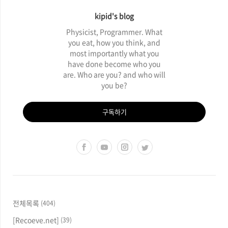
kipid's blog
Physicist, Programmer. What
you eat, how you think, and
most importantly what you
have done become who you
are. Who are you? and who will
you be?
구독하기
전체목록
(404)
[Recoeve.net]
(39)