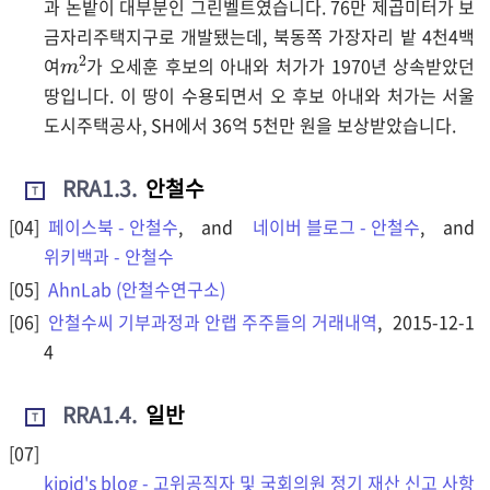
과 논밭이 대부분인 그린벨트였습니다. 76만 제곱미터가 보
m
2
금자리주택지구로 개발됐는데, 북동쪽 가장자리 밭 4천4백
여
가 오세훈 후보의 아내와 처가가 1970년 상속받았던
땅입니다. 이 땅이 수용되면서 오 후보 아내와 처가는 서울
도시주택공사, SH에서 36억 5천만 원을 보상받았습니다.
RRA1.3
.
안철수
T
페이스북 - 안철수
, and
네이버 블로그 - 안철수
, and
위키백과 - 안철수
AhnLab (안철수연구소)
안철수씨 기부과정과 안랩 주주들의 거래내역
, 2015-12-1
4
RRA1.4
.
일반
T
kipid's blog - 고위공직자 및 국회의원 정기 재산 신고 사항