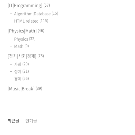
[IT|Programming]
(57)
Algorithm|Database
(15)
HTML related
(115)
[Physics|Math]
(46)
Physics
(32)
Math
(9)
[정치|사회|경제]
(75)
사회
(20)
정치
(21)
경제
(26)
[Music|Break]
(39)
최
최근글
인기글
근
글