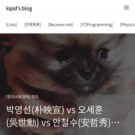
kipid's blog
[Lists]
[전체목록]
[Recoeve.net]
[IT|Programming]
[Physic
[정치|사회|경제]/정치
박영선(朴映宣) vs 오세훈
(吳世勳) vs 안철수(安哲秀)
프로필 비교