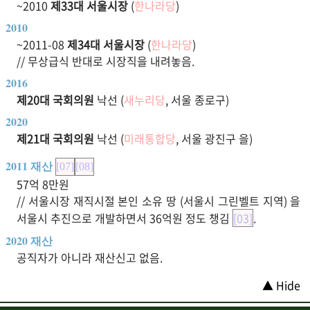
~2010
제33대 서울시장
(
한나라당
)
2010
~2011-08
제34대 서울시장
(
한나라당
)
// 무상급식 반대로 시장직을 내려놓음.
2016
제20대 국회의원
낙선 (
새누리당
, 서울 종로구)
2020
제21대 국회의원
낙선 (
미래통합당
, 서울 광진구 을)
2011 재산
[07]
[08]
57억 8만원
// 서울시장 재직시절 본인 소유 땅 (서울시 그린벨트 지역) 을
서울시 추진으로 개발하면서 36억원 정도 챙김
[03]
.
2020 재산
공직자가 아니라 재산신고 없음.
▲ Hide