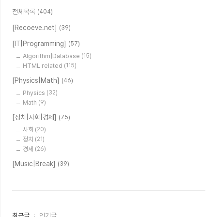
전체목록
(404)
[Recoeve.net]
(39)
[IT|Programming]
(57)
Algorithm|Database
(15)
HTML related
(115)
[Physics|Math]
(46)
Physics
(32)
Math
(9)
[정치|사회|경제]
(75)
사회
(20)
정치
(21)
경제
(26)
[Music|Break]
(39)
최
최근글
인기글