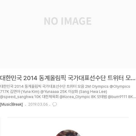
대한민국 2014 동계올림픽 국가대표선수단 트위터 모
음
대한민국 2014 동계올림픽 국가대표선수단 트위터 모음 2M Olympics @Olympics
717K 김연아 (Yuna Kim) @Yunaaaa 25K 이상화 (Sang Hwa Lee)
@speed_sanghwa 10K 대한체육회 @Korea_Olympic 8K 모태범 @bum9111 8K
박승희 @hkjhy0328 6K 이규혁 (kyouhyuk Lee) @speedkh 6K 이한빈 @lhb0925
[Music|Break]
2019.03.06
5K 이승훈 @success0306 4K 조해리 @hari0729 4K 노진규 @njk0720 2K 박세
영 @teen2007 1K 올림픽 @olympiko 1K 김아랑 (AlangKim) @kimalang95 1K 공
상정 @tkdwjd1255 1K 최재우 (Jaewoo Choi) @Jaewoo94 582 봅..