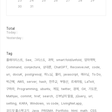
23
24
25
26
27
28
29
30
31
방
Total
문
Today :
자
Yesterday :
수
Tag
플레이리스트,
See,
그리스도,
과학,
smart fold/unfold,
양자역학,
Command,
conjecture,
상대론,
ChatGPT,
Recoeve.net,
code,
uri,
docuK,
postgresql,
하느님,
물리,
javascript,
예수님,
To Do,
박근혜,
AWS,
server,
hash,
천주교,
부동산,
르세라핌,
LaTeX,
구하라,
Programming,
ubuntu,
게임,
twitter,
경제,
Git,
기도문,
Mathjax,
commit,
href,
search,
신부님의 말씀,
jQuery,
url,
setting,
KARA,
Windows,
vs code,
LivingNet.app,
코드잇 풀스택 2기,
Java,
PRISMA,
Portfolio,
html,
math,
CSS,