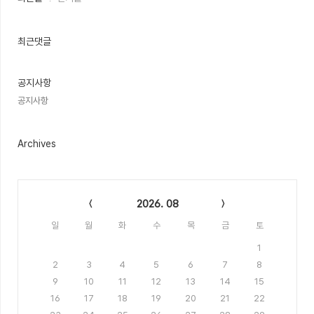
근
글
과
인
최근댓글
기
글
공지사항
공지사항
Archives
Calendar
2026. 08
일
월
화
수
목
금
토
1
2
3
4
5
6
7
8
9
10
11
12
13
14
15
16
17
18
19
20
21
22