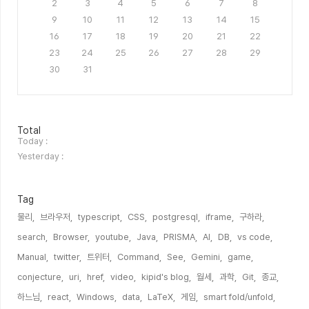
2
3
4
5
6
7
8
9
10
11
12
13
14
15
16
17
18
19
20
21
22
23
24
25
26
27
28
29
30
31
방
Total
문
Today :
자
Yesterday :
수
Tag
물리,
브라우저,
typescript,
CSS,
postgresql,
iframe,
구하라,
search,
Browser,
youtube,
Java,
PRISMA,
AI,
DB,
vs code,
Manual,
twitter,
트위터,
Command,
See,
Gemini,
game,
conjecture,
uri,
href,
video,
kipid's blog,
월세,
과학,
Git,
종교,
하느님,
react,
Windows,
data,
LaTeX,
게임,
smart fold/unfold,