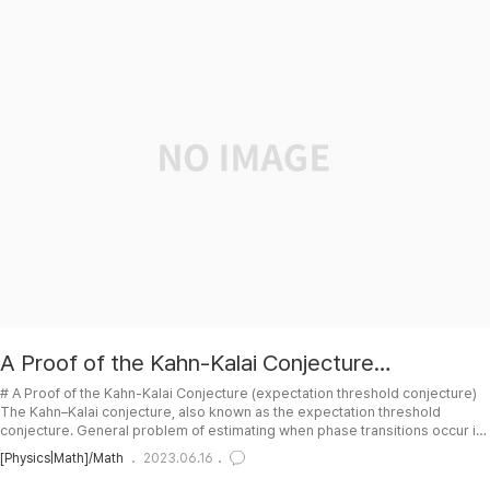
A Proof of the Kahn-Kalai Conjecture
(expectation threshold conjecture)
# A Proof of the Kahn-Kalai Conjecture (expectation threshold conjecture)
The Kahn–Kalai conjecture, also known as the expectation threshold
conjecture. General problem of estimating when phase transitions occur in
systems. (상변이를 일으키는 threshold 를 추측하는 방법에 관한 문제.) 써먹을데가 있
[Physics|Math]/Math
2023.06.16
을거 같기도 해서 공부해볼겸 링크/파일들 정리. ## TOC ## 이산수학계 난제 칸-칼라이
추측 설명 by 안될과학 (Unrealscience) ## Proof by 박진영 - Youtube video ##