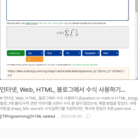
인터넷, Web, HTML, 블로그에서 수식 사용하기
(Equation or math in HTML, blog)
# 인터넷, Web, HTML, 블로그에서 수식 사용하기 (Equation or math in HTML, blog)
블로그에 물리/수학 관련 이야기를 쓰면서 수식 쓸 일이 많았는데, 해결 방법을 찾았다. 아래
아한글 (hwp), MS-word도 수식입력기를 지원하지만, 복사와 편집이 쉬운 plain text 형
태의 LaTeX 수식이 갑인듯 하다. 입력 방법에는 대략 아래와 같은 방법들이 있다. 각자 편할
[IT|Programming]/HTML related
2024.08.30
데로 골라잡자.윈도우에서는 (Windows 7부터인가?) 손글씨로 입력한 수식도 인식하고 디
지털화 해주는 수식입력기 (Math Panel Input) 도 기본 프로그램으로 제공한다. 이런 프로
그램은 대체 어떻게 짠건지... 후덜덜;; Tablet PC가 대중화되면서 많은 사람들이 이용하기
시작할듯? 손으로 쓸..