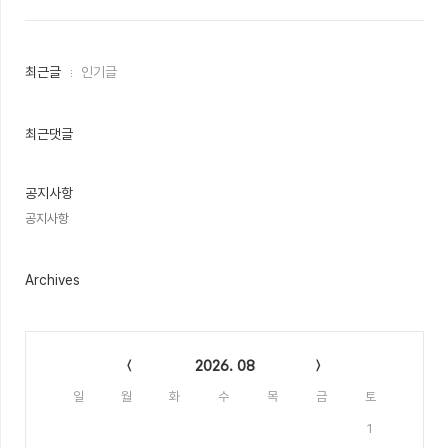
최
최근글
인기글
근
글
과
인
최근댓글
기
글
공지사항
공지사항
Archives
Calendar
2026. 08
일
월
화
수
목
금
토
1