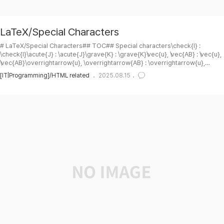
LaTeX/Special Characters
# LaTeX/Special Characters## TOC## Special characters\check{I} :
\check{I}\acute{J} : \acute{J}\grave{K} : \grave{K}\vec{u}, \vec{AB} : \vec{u},
\vec{AB}\overrightarrow{u}, \overrightarrow{AB} : \overrightarrow{u},
\overrightarrow{AB}\bar{z} : \bar{z}\hat{x} : \hat{x}\tilde{x} : \tilde{x}\dot{x},
[IT|Programming]/HTML related
2025.08.15
\ddot{x}, \dddot{x} : \dot{x}, \ddot{x}, \dddot{x}\mathring{A} :
\mathring{A}## Math mode accents\ac..