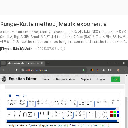
Runge-Kutta method, Matrix exponential
# Runge-Kutta method, Matrix exponential수식이 기니까 윗쪽 font-size 조정하는
Small A, Big A 에서 Small A 누르셔서 font-size 9.0px (5.0) 정도로 맞춰서 보시길 권
장드립니다.Since the equation is too long, I recommend that the font-size of
docuK is to be set to be 9.0px (5.0) by clicking Small A among Small A, Big A
[Physics|Math]/Math
2025.07.06
on the top side of this document.## PH2023-05-22 : First posting.##
TOC## Differential equation with matrices (RLC c..