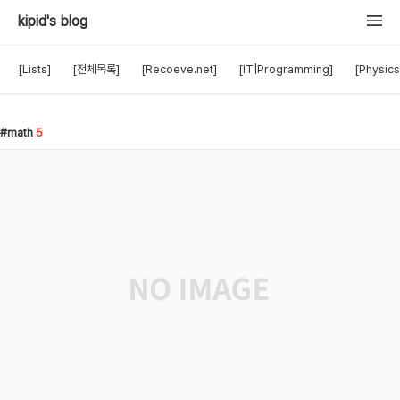
kipid's blog
[Lists]
[전체목록]
[Recoeve.net]
[IT|Programming]
[Physics
math
5