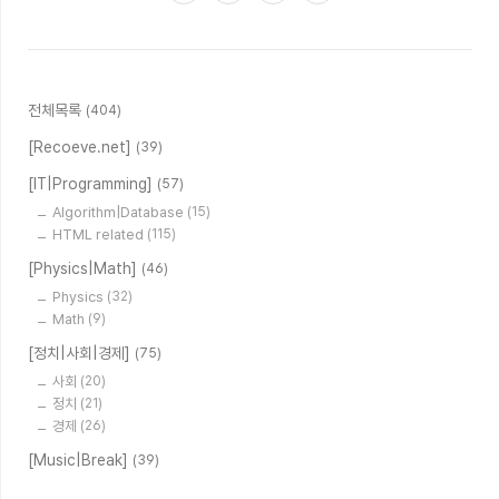
전체목록
(404)
[Recoeve.net]
(39)
[IT|Programming]
(57)
Algorithm|Database
(15)
HTML related
(115)
[Physics|Math]
(46)
Physics
(32)
Math
(9)
[정치|사회|경제]
(75)
사회
(20)
정치
(21)
경제
(26)
[Music|Break]
(39)