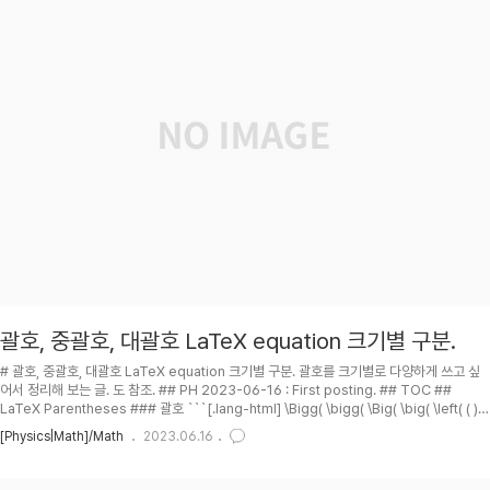
괄호, 중괄호, 대괄호 LaTeX equation 크기별 구분.
# 괄호, 중괄호, 대괄호 LaTeX equation 크기별 구분. 괄호를 크기별로 다양하게 쓰고 싶
어서 정리해 보는 글. 도 참조. ## PH 2023-06-16 : First posting. ## TOC ##
LaTeX Parentheses ### 괄호 ```[.lang-html] \Bigg( \bigg( \Big( \big( \left( ( )
\right) \big) \Big) \bigg) \Bigg) ```/ \Bigg( \bigg( \Big( \big( \left( ( ) \right) \big)
[Physics|Math]/Math
2023.06.16
\Big) \bigg) \Bigg) ### 중괄호 Escape 해줘야 함. \{, \} ```[.lang-html] \Bigg\{
\bigg\{ \Big\{ \big\{ \left\{ \{ \} \r..