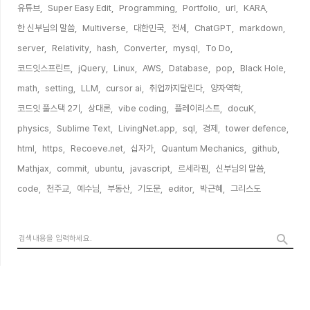
유튜브,
Super Easy Edit,
Programming,
Portfolio,
url,
KARA,
한 신부님의 말씀,
Multiverse,
대한민국,
전세,
ChatGPT,
markdown,
server,
Relativity,
hash,
Converter,
mysql,
To Do,
코드잇스프린트,
jQuery,
Linux,
AWS,
Database,
pop,
Black Hole,
math,
setting,
LLM,
cursor ai,
취업까지달린다,
양자역학,
코드잇 풀스택 2기,
상대론,
vibe coding,
플레이리스트,
docuK,
physics,
Sublime Text,
LivingNet.app,
sql,
경제,
tower defence,
html,
https,
Recoeve.net,
십자가,
Quantum Mechanics,
github,
Mathjax,
commit,
ubuntu,
javascript,
르세라핌,
신부님의 말씀,
code,
천주교,
예수님,
부동산,
기도문,
editor,
박근혜,
그리스도,