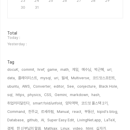
23
24
25
26
27
28
29
30
31
방
Total
문
Today :
자
Yesterday :
수
Tag
docuK,
commit,
href,
game,
math,
게임,
예수님,
박근혜,
url,
data,
플레이리스트,
mysql,
uri,
월세,
Multiverse,
코드잇스프린트,
ubuntu,
AWS,
Converter,
editor,
See,
conjecture,
Black Hole,
sql,
https,
physics,
CSS,
Gemini,
markdown,
hash,
취업까지달린다,
smart fold/unfold,
양자역학,
코드잇 풀스택 2기,
Command,
천주교,
르세라핌,
Manual,
react,
부동산,
kipid's blog,
Database,
github,
AI,
Super Easy Edit,
LivingNet.app,
LaTeX,
경제,
한 신부님의 말씀,
Mathjax,
Linux,
video,
html,
십자가,