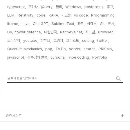
typescript,
구하라,
jQuery,
물리,
Windows,
postgresql,
종교,
LLM,
Relativity,
code,
KARA,
기도문,
vs code,
Programming,
iframe,
Java,
ChatGPT,
Sublime Text,
과학,
상대론,
Git,
전세,
DB,
tower defence,
대한민국,
Recoeve.net,
하느님,
Browser,
브라우저,
youtube,
유튜브,
트위터,
그리스도,
setting,
twitter,
Quantum Mechanics,
pop,
To Do,
server,
search,
PRISMA,
javascript,
신부님의 말씀,
cursor ai,
vibe coding,
Portfolio,
관련사이트