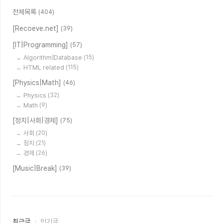
전체목록
(404)
[Recoeve.net]
(39)
[IT|Programming]
(57)
Algorithm|Database
(15)
HTML related
(115)
[Physics|Math]
(46)
Physics
(32)
Math
(9)
[정치|사회|경제]
(75)
사회
(20)
정치
(21)
경제
(26)
[Music|Break]
(39)
최
최근글
인기글