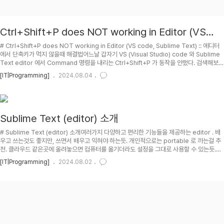
Ctrl+Shift+P does NOT working in Editor (VS
code, Sublime Text) :: 에디터에서 단축키가 먹지 않
# Ctrl+Shift+P does NOT working in Editor (VS code, Sublime Text) :: 에디터
을때 해결법
에서 단축키가 먹지 않을때 해결법어느날 갑자기 VS (Visual Studio) code 와 Sublime
Text editor 에서 Command 명령을 내리는 Ctrl+Shift+P 가 동작을 안했다. 검색해보니
가능한 시나리오가 다음과 같았다. stackoverflow.com :: Command Palette
[IT|Programming]
2024.08.04
shortcut not working in Sublime Text3A user installed plugin or custom key
binding is bound to the same key, which is taking precedence and stopping
..
Sublime Text (editor) 소개
# Sublime Text (editor) 소개여러가지 다양하고 편리한 기능들을 제공하는 editor . 배
우고 쓰는것도 좋지만, 쓰면서 배우고 익혀야 하는듯. 개인적으로는 portable 로 까는걸 추
천. 클라우드 같은곳에 올려놓으면 컴퓨터를 옮기더라도 설정을 그대로 사용할 수 있는듯.##
PH 2022-12-18 : 조금 더 수정. 2017-07-26 : Sidebar, Go to Anything, Tab
[IT|Programming]
2024.08.02
label 에서의 한글깨짐 부분 더 추가. 2015-12-14 : 조금 더 정리. 2015-07-11 : 조금 더
정리. Gif image 들 만들어서 설명 추가하고 싶기도 한데;; 당장은 귀찮다. 2014-06-13 :
first posting?## TOC## 장점?### Go To Anythin..