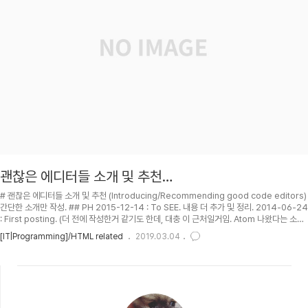
괜찮은 에디터들 소개 및 추천
(Introducing/Recommending good code editors)
# 괜찮은 에디터들 소개 및 추천 (Introducing/Recommending good code editors)
간단한 소개만 작성. ## PH 2015-12-14 : To SEE. 내용 더 추가 및 정리. 2014-06-24
: First posting. (더 전에 작성한거 같기도 한데, 대충 이 근처일거임. Atom 나왔다는 소식
듣고 바로 작성했나? 그 이전에 sublime text 써보고 너무 괜찮았어서 작성했나?) ##
[IT|Programming]/HTML related
2019.03.04
TOC ## Sublime Text 구글 출신 개발자가 만든 멋있는 에디터 . (이거 제대로 만들려고
구글은 퇴사한듯 함. 2008년에 version 1 이 나온듯? Jon Skinner left his job as a
software engineer at Google in or..