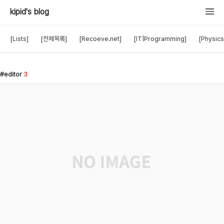
kipid's blog
[Lists]
[전체목록]
[Recoeve.net]
[IT|Programming]
[Physics
editor
3