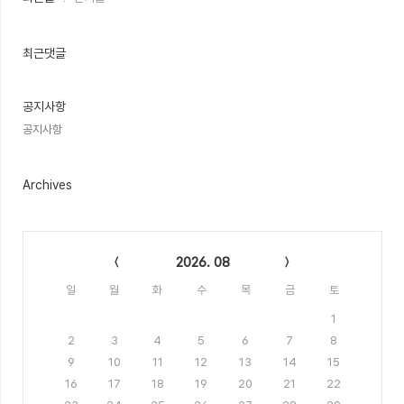
근
글
과
인
최근댓글
기
글
공지사항
공지사항
Archives
Calendar
2026. 08
일
월
화
수
목
금
토
1
2
3
4
5
6
7
8
9
10
11
12
13
14
15
16
17
18
19
20
21
22