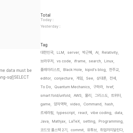
방
Total
문
Today :
자
Yesterday :
수
Tag
대한민국,
LLM,
server,
박근혜,
AI,
Relativity,
브라우저,
vs code,
iframe,
search,
Linux,
플레이리스트,
Black Hole,
kipid's blog,
천주교,
ime data must be
ng-sql]SELECT
editor,
conjecture,
게임,
See,
상대론,
전세,
To Do,
Quantum Mechanics,
구하라,
href,
smart fold/unfold,
AWS,
물리,
그리스도,
트위터,
game,
양자역학,
video,
Command,
hash,
르세라핌,
typescript,
react,
vibe coding,
data,
Java,
Mathjax,
LaTeX,
setting,
Programming,
코드잇 풀스택 2기,
commit,
유튜브,
취업까지달린다,