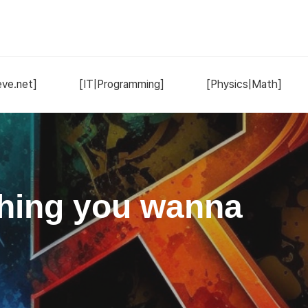
ve.net]
[IT|Programming]
[Physics|Math]
hing you wanna