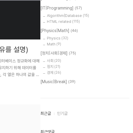
[IT|Programming]
(57)
Algorithm|Database
(15)
HTML related
(115)
[Physics|Math]
(46)
Physics
(32)
Math
(9)
유를 설명)
[정치|사회|경제]
(75)
# 데이터베이스 정규화에 대해
사회
(20)
정치
(21)
을 유지하기 위해 데이터를
경제
(26)
, 각 열은 하나의 값을 가
[Music|Break]
(39)
최
최근글
인기글
근
글
과
인
최근댓글