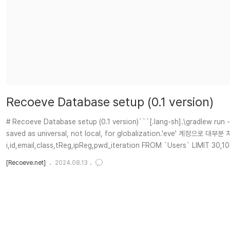
Recoeve Database setup (0.1 version)
# Recoeve Database setup (0.1 version)```[.lang-sh].\gradlew run
saved as universal, not local, for globalization.'eve' 계
i,id,email,class,tReg,ipReg,pwd_iteration FROM `Users` LIMIT 30
[Recoeve.net]
2024.08.13