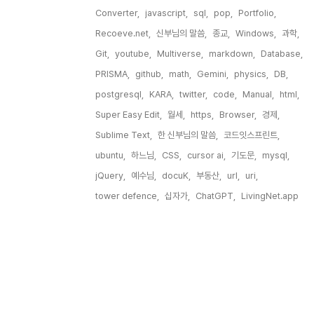
Converter,
javascript,
sql,
pop,
Portfolio,
Recoeve.net,
신부님의 말씀,
종교,
Windows,
과학,
Git,
youtube,
Multiverse,
markdown,
Database,
PRISMA,
github,
math,
Gemini,
physics,
DB,
postgresql,
KARA,
twitter,
code,
Manual,
html,
Super Easy Edit,
월세,
https,
Browser,
경제,
Sublime Text,
한 신부님의 말씀,
코드잇스프린트,
ubuntu,
하느님,
CSS,
cursor ai,
기도문,
mysql,
jQuery,
예수님,
docuK,
부동산,
url,
uri,
tower defence,
십자가,
ChatGPT,
LivingNet.app,