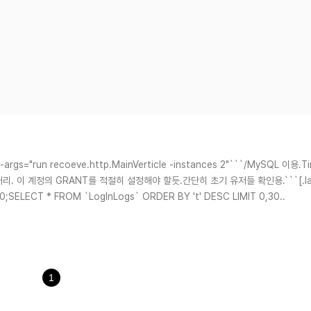
 --args="run recoeve.http.MainVerticle -instances 2"```/MySQL 이용.T
정으로 대부분 처리. 이 계정의 GRANT를 적절히 설정해야 할듯.간단히 초기 유저들 확인용.```[.la
,100;SELECT * FROM `LogInLogs` ORDER BY 't' DESC LIMIT 0,30..
1