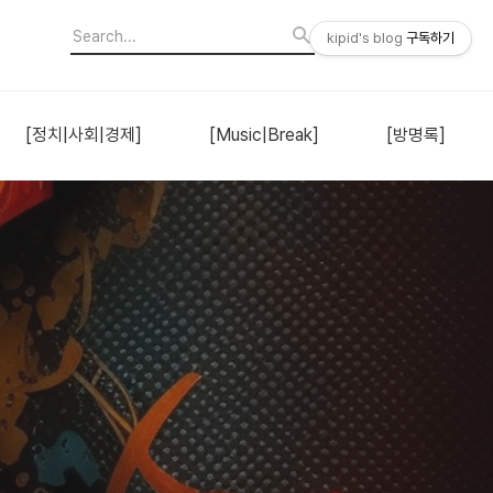
kipid's blog
구독하기
[정치|사회|경제]
[Music|Break]
[방명록]