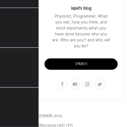
kipid's blog
Physicist, Programmer. What
you eat, how you think, and
most importantly what you
have done become who you
are. Who are you? and who will
you be?
구독하기
전체목록
(404)
[Recoeve.net]
(39)