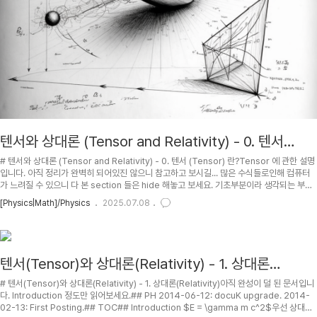
텐서와 상대론 (Tensor and Relativity) - 0. 텐서
(Tensor) 란?
# 텐서와 상대론 (Tensor and Relativity) - 0. 텐서 (Tensor) 란?Tensor 에 관한 설명
입니다. 아직 정리가 완벽히 되어있진 않으니 참고하고 보시길... 많은 수식들로인해 컴퓨터
가 느려질 수 있으니 다 본 section 들은 hide 해놓고 보세요. 기초부분이라 생각되는 부분
빼고는 첫 화면에서는 숨겨 (hide) 놨습니다. Show/Hide 버튼을 눌러서 펼쳐보세요.If
[Physics|Math]/Physics
2025.07.08
you want English version of this document, go to .## PH 2017-05-28 : To
SEE. 2014-06-12 : docuK upgrade. css/js through links. 2014-06-11 : docuK
upgrade. 2014-03-18 : in..
텐서(Tensor)와 상대론(Relativity) - 1. 상대론
(Relativity)
# 텐서(Tensor)와 상대론(Relativity) - 1. 상대론(Relativity)아직 완성이 덜 된 문서입니
다. Introduction 정도만 읽어보세요.## PH 2014-06-12: docuK upgrade. 2014-
02-13: First Posting.## TOC## Introduction $E = \gamma m c^2$우선 상대론