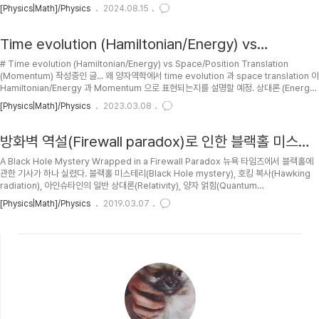
을 이론적으로 배우기 위해서는 tensor란 무엇인지 명확히 알고 진행해야 한다. 복잡하게
[Physics|Math]/Physics
2024.08.15
수식 들어간 것은 싫고 적당히 상대론이 어떤 이론인지만 알고 싶다고 하더라도 '텐서
(Tensor)와 상대론(Relativity) - 0. 텐서(Tensor)란?'의 글부분만이라도 대충 읽고오면
도움이 될 듯 하다. 다시 중복해서 설명을 하긴 하겠지만, 어느정도는 이전 ..
Time evolution (Hamiltonian/Energy) vs
Space/Position Translation (Momentum)
# Time evolution (Hamiltonian/Energy) vs Space/Position Translation
(Momentum) 작성중인 글... 왜 양자역학에서 time evolution 과 space translation 이
Hamiltonian/Energy 과 Momentum 으로 표현되는지를 설명할 예정. 상대론 (Energy-
Momentum tensor) 과도 관련이 있고, 특정 coodinate (space-time 통합해서 한
[Physics|Math]/Physics
2023.03.08
event/position) 의 quantum state |x^{i} \vec{e}_{i}\rangle 의 Taylor
expansion 과도 관련 있음. ## PH 2023-02-11 : First posting. ## TOC ##
Space/Positi..
방화벽 역설(Firewall paradox)로 인한 블랙홀 미스테
리
A Black Hole Mystery Wrapped in a Firewall Paradox 뉴욕 타임즈에서 블랙홀에
관한 기사가 하나 실렸다. 블랙홀 미스테리(Black Hole mystery), 호킹 복사(Hawking
radiation), 아인슈타인의 일반 상대론(Relativity), 양자 얽힘(Quantum
entanglement), 방화벽 역설(Firewall paradox) by AMPS(Ahmed Almheiri,
[Physics|Math]/Physics
2019.03.07
Donald Marolf, James Sully, and Dr. Polchinski) 등이 핵심 키워드. 현대 물리학의 핵
심 이론들(theory), 원리들(principle), 신념들(tenet)들이 깨질 수 있다는 기사이다. 기사
내용 중 일부를 미리 몇개만 뽑아보자면, If t..