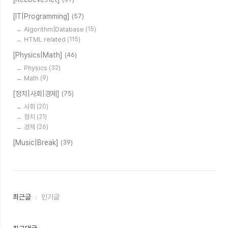
[IT|Programming]
(57)
Algorithm|Database
(15)
HTML related
(115)
[Physics|Math]
(46)
Physics
(32)
Math
(9)
[정치|사회|경제]
(75)
사회
(20)
정치
(21)
경제
(26)
[Music|Break]
(39)
최
최근글
인기글
근
글
과