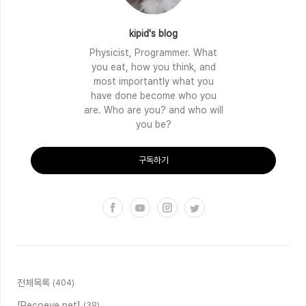
kipid's blog
Physicist, Programmer. What
you eat, how you think, and
most importantly what you
have done become who you
are. Who are you? and who will
you be?
구독하기
전체목록
(404)
[Recoeve.net]
(39)