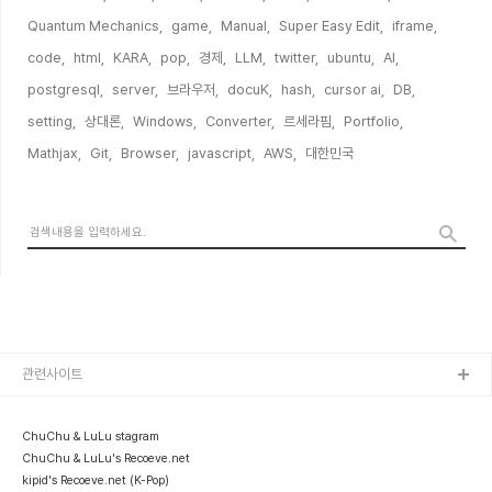
Quantum Mechanics,
game,
Manual,
Super Easy Edit,
iframe,
code,
html,
KARA,
pop,
경제,
LLM,
twitter,
ubuntu,
AI,
postgresql,
server,
브라우저,
docuK,
hash,
cursor ai,
DB,
setting,
상대론,
Windows,
Converter,
르세라핌,
Portfolio,
Mathjax,
Git,
Browser,
javascript,
AWS,
대한민국,
관련사이트
ChuChu & LuLu stagram
ChuChu & LuLu's Recoeve.net
kipid's Recoeve.net (K-Pop)