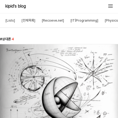
kipid's blog
[Lists]
[전체목록]
[Recoeve.net]
[IT|Programming]
[Physics
상대론
4