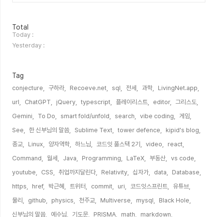
방
Total
문
Today :
자
Yesterday :
수
Tag
conjecture,
구하라,
Recoeve.net,
sql,
전세,
과학,
LivingNet.app,
url,
ChatGPT,
jQuery,
typescript,
플레이리스트,
editor,
그리스도,
Gemini,
To Do,
smart fold/unfold,
search,
vibe coding,
게임,
See,
한 신부님의 말씀,
Sublime Text,
tower defence,
kipid's blog,
종교,
Linux,
양자역학,
하느님,
코드잇 풀스택 2기,
video,
react,
Command,
월세,
Java,
Programming,
LaTeX,
부동산,
vs code,
youtube,
CSS,
취업까지달린다,
Relativity,
십자가,
data,
Database,
https,
href,
박근혜,
트위터,
commit,
uri,
코드잇스프린트,
유튜브,
물리,
github,
physics,
천주교,
Multiverse,
mysql,
Black Hole,
신부님의 말씀,
예수님,
기도문,
PRISMA,
math,
markdown,