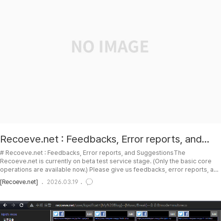
Recoeve.net : Feedbacks, Error reports, and
Suggestions
# Recoeve.net : Feedbacks, Error reports, and SuggestionsThe
Recoeve.net is currently on beta test service stage. (Only the basic core
operations are available now.) Please give us feedbacks, error reports, and
suggestions of any kind on the comments board below. You can leave
[Recoeve.net]
2026.03.19
private/hidden comments too in tistory.Recoeve.net 가 베타 서비스 중입니다.
(현재는 가장 핵심적인 기본 동작들만 가능. 계속 개발 및 업데이트 중.) 이상하게 동작하는
것들..