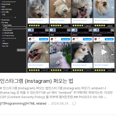
인스타그램 (Instagram) 퍼오는 법
# 인스타그램 (Instagram) 퍼오는 법인스타그램 (Instagram) 퍼오기. embed 나
iframe tag 로 퍼올 수 있는듯?기본 url 에서 "/embed" 추가해야만 퍼와지는듯. 이것만
CSP (Content Security Policy) 를 외부에 열어둔듯한.## PH2023-06-08 :
instagram.com \rightarrow www.instagram.com 으로 바꿔야 제대로 퍼와짐.##
[IT|Programming]/HTML related
2024.08.24
TOC## 다음과 같이 /p/post-id/ 형태의 URL 에 embed 를 추가하면 iframe 으로 퍼올
수 있음 .```[.lang-html]```/ ## ```/ Comment 는 따로 글을 긁어서 퍼와야 할듯?##
embed instagram feed/userpage (인스타그램 ..