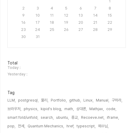
1
2
3
4
5
6
7
8
9
10
11
12
13
14
15
16
17
18
19
20
21
22
23
24
25
26
27
28
29
30
31
방
Total
문
Today :
자
Yesterday :
수
Tag
LLM,
postgresql,
물리,
Portfolio,
github,
Linux,
Manual,
구하라,
브라우저,
physics,
kipid's blog,
math,
상대론,
Mathjax,
code,
smart fold/unfold,
search,
ubuntu,
종교,
Recoeve.net,
iframe,
pop,
전세,
Quantum Mechanics,
href,
typescript,
예수님,