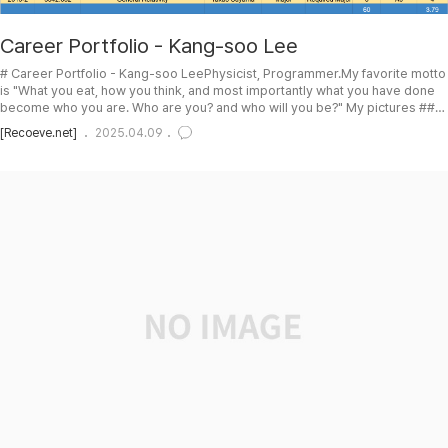
Career Portfolio - Kang-soo Lee
# Career Portfolio - Kang-soo LeePhysicist, Programmer.My favorite motto
is "What you eat, how you think, and most importantly what you have done
become who you are. Who are you? and who will you be?" My pictures ##
PH2025-02-14 : Codeit Fullstack 2nd added. Recoeve.net added. MBTI
[Recoeve.net]
2025.04.09
removed.2023-05-31 : MBTI added.2017-03-21 : Update and Clean
up.2016-03-16 : Update and Clean up.2015-12-..