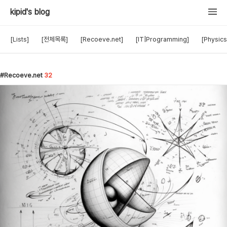
kipid's blog
[Lists]
[전체목록]
[Recoeve.net]
[IT|Programming]
[Physics
Recoeve.net
32