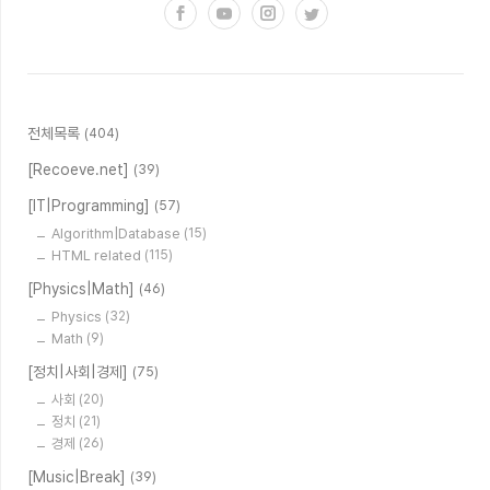
전체목록
(404)
[Recoeve.net]
(39)
[IT|Programming]
(57)
Algorithm|Database
(15)
HTML related
(115)
[Physics|Math]
(46)
Physics
(32)
Math
(9)
[정치|사회|경제]
(75)
사회
(20)
정치
(21)
경제
(26)
[Music|Break]
(39)