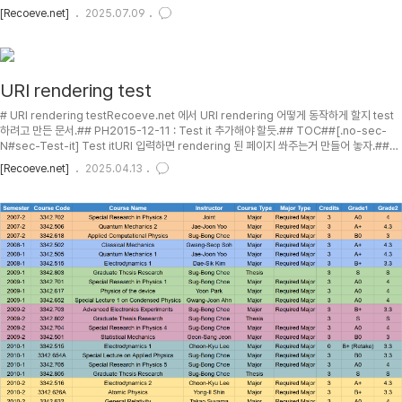
억명 (2023년 기준) 이 넘는 사람들이 있습니다. 그 중 나랑 비슷한 사람은 어느정도 있기 마
[Recoeve.net]
2025.07.09
련이지만, 그런 사람을 찾는 것은 쉬운일이 아닙니다. 한 사람의 모든 부분이/취향이 나랑 비
슷하기는 힘들지만, 특정 분야에서는 취향이 비슷한 사람은 꽤나 많을수도 있습니다. 사람 중
심으로 이루어지는 SNS가 많이 있지만, 이 사람의 특정 분야 이야기만을 내가 팔로우 할수
는 없습니다.기본적인 철학은 "비슷한 ..
URI rendering test
# URI rendering testRecoeve.net 에서 URI rendering 어떻게 동작하게 할지 test
하려고 만든 문서.## PH2015-12-11 : Test it 추가해야 할듯.## TOC##[.no-sec-
N#sec-Test-it] Test itURI 입력하면 rendering 된 페이지 쏴주는거 만들어 놓자.##
Instagram인스타그램은 퍼가는걸 좀 막으려고```[.lang-html]```/이런 data-reactid
[Recoeve.net]
2025.04.13
를 이용하는듯? Console 엔 이게 처리된 html 이 안보이고, jQuery 로 element 를 찾으
니까 아래와 같이 뜸.```[.lang-html] ```/즉 아래와 같이 image source 를 처리. 오 이거
hash function 까지 잘 짬뽕시..