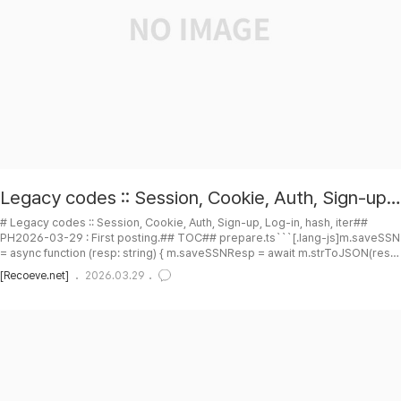
Legacy codes :: Session, Cookie, Auth, Sign-up,
Log-in, hash, iter
# Legacy codes :: Session, Cookie, Auth, Sign-up, Log-in, hash, iter##
PH2026-03-29 : First posting.## TOC## prepare.ts```[.lang-js]m.saveSSN
= async function (resp: string) { m.saveSSNResp = await m.strToJSON(resp,
true, false); if (m.saveSSNResp?.[1]?.salt) { m.localStorage.setItem("salt",
[Recoeve.net]
2026.03.29
m.saveSSNResp[1].salt); } if (m.saveSSNResp?.[1]?.session) {
m.localStorage.setItem("session", m.saveSS..