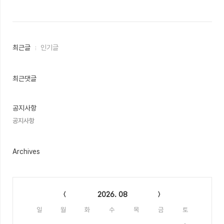
최
최근글
인기글
근
글
과
인
최근댓글
기
글
공지사항
공지사항
Archives
Calendar
2026. 08
일
월
화
수
목
금
토