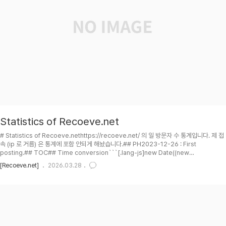
Statistics of Recoeve.net
# Statistics of Recoeve.nethttps://recoeve.net/ 의 일 방문자 수 통계입니다. 제 접
속 (ip 로 거름) 은 통계에 포함 안되게 해놨습니다.## PH2023-12-26 : First
posting.## TOC## Time conversion```[.lang-js]new Date((new
Date().getTime())+9*60*60*1000).toISOString();// Input date and time in
[Recoeve.net]
2026.03.28
text formatlet textDateTime='2023-06-25 12:34:56';// Split the date and
time componentslet [datePart, timePart]=textDateTime.split(' ');// Split..