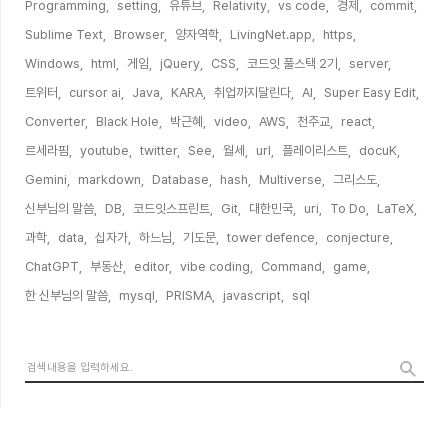
Programming,
setting,
유튜브,
Relativity,
vs code,
경제,
commit,
Sublime Text,
Browser,
양자역학,
LivingNet.app,
https,
Windows,
html,
게임,
jQuery,
CSS,
코드잇 풀스택 2기,
server,
트위터,
cursor ai,
Java,
KARA,
취업까지달린다,
AI,
Super Easy Edit,
Converter,
Black Hole,
박근혜,
video,
AWS,
천주교,
react,
르세라핌,
youtube,
twitter,
See,
월세,
url,
플레이리스트,
docuK,
Gemini,
markdown,
Database,
hash,
Multiverse,
그리스도,
신부님의 말씀,
DB,
코드잇스프린트,
Git,
대한민국,
uri,
To Do,
LaTeX,
과학,
data,
십자가,
하느님,
기도문,
tower defence,
conjecture,
ChatGPT,
부동산,
editor,
vibe coding,
Command,
game,
한 신부님의 말씀,
mysql,
PRISMA,
javascript,
sql,