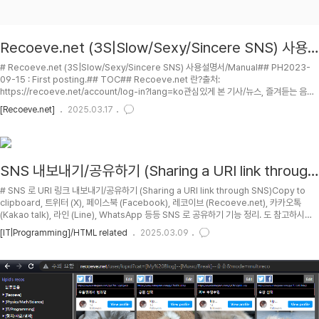
Recoeve.net (3S|Slow/Sexy/Sincere SNS) 사용
설명서/Manual
# Recoeve.net (3S|Slow/Sexy/Sincere SNS) 사용설명서/Manual## PH2023-
09-15 : First posting.## TOC## Recoeve.net 란?출처:
https://recoeve.net/account/log-in?lang=ko관심있게 본 기사/뉴스, 즐겨듣는 음악,
재밌었던 영상, 다시 찾고싶은 사이트 등 평가를 내리고 싶은 어떤 것이든 기록 (Record
[Recoeve.net]
2025.03.17
Everything) 하세요. 그 평가들을 바탕으로 자동으로 당신과 비슷한 사람들과 연결되어 보
세요. 그리고 그들로부터 당신에게 특화된 새로운 것들을 추천받아 보세요
(Recommendations for Everything).인터넷과 대중매체들의 넘치는 오염된/난잡한/편
향된 (내 기호에는 맞지 않는) ..
SNS 내보내기/공유하기 (Sharing a URI link through
SNS)
# SNS 로 URI 링크 내보내기/공유하기 (Sharing a URI link through SNS)Copy to
clipboard, 트위터 (X), 페이스북 (Facebook), 레코이브 (Recoeve.net), 카카오톡
(Kakao talk), 라인 (Line), WhatsApp 등등 SNS 로 공유하기 기능 정리. 도 참고하시
길.DocuK 에서도 구현해서 넣어놨음. 왼쪽 위랑 문서 제일 아래쪽에 삽입되도록. Pop-up
[IT|Programming]/HTML related
2025.03.09
으로 하는것보다 그냥 새 창 띄우는게 내 취향이라, 새 창 띄우는 방식으로 동작. (iframe
pop-in 이 되면 이걸로 하고 싶긴한데, iframe 을 다들 막아서 불가능함.)문서 왼쪽 위와 젤
아래 중간의 image button 들로 테스트도 해보세요.## TOC## R..