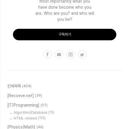
most importantly what you
have done become who you
are. Who are you? and who will
you be?
구독하기
전체목록
(404)
[Recoeve.net]
(39)
[IT|Programming]
(57)
Algorithm|Database
(15)
HTML related
(115)
[Physics|Math]
(46)