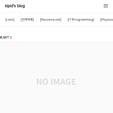
kipid's blog
[Lists]
[전체목록]
[Recoeve.net]
[IT|Programming]
[Physics
JWT
2