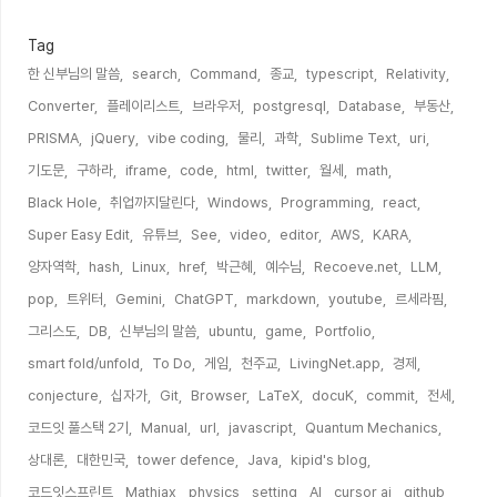
Tag
한 신부님의 말씀,
search,
Command,
종교,
typescript,
Relativity,
Converter,
플레이리스트,
브라우저,
postgresql,
Database,
부동산,
PRISMA,
jQuery,
vibe coding,
물리,
과학,
Sublime Text,
uri,
기도문,
구하라,
iframe,
code,
html,
twitter,
월세,
math,
Black Hole,
취업까지달린다,
Windows,
Programming,
react,
Super Easy Edit,
유튜브,
See,
video,
editor,
AWS,
KARA,
양자역학,
hash,
Linux,
href,
박근혜,
예수님,
Recoeve.net,
LLM,
pop,
트위터,
Gemini,
ChatGPT,
markdown,
youtube,
르세라핌,
그리스도,
DB,
신부님의 말씀,
ubuntu,
game,
Portfolio,
smart fold/unfold,
To Do,
게임,
천주교,
LivingNet.app,
경제,
conjecture,
십자가,
Git,
Browser,
LaTeX,
docuK,
commit,
전세,
코드잇 풀스택 2기,
Manual,
url,
javascript,
Quantum Mechanics,
상대론,
대한민국,
tower defence,
Java,
kipid's blog,
코드잇스프린트,
Mathjax,
physics,
setting,
AI,
cursor ai,
github,