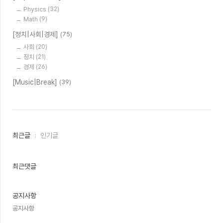
Physics
(32)
Math
(9)
[정치|사회|경제]
(75)
사회
(20)
정치
(21)
경제
(26)
[Music|Break]
(39)
최
최근글
인기글
근
글
과
인
최근댓글
기
글
공지사항
공지사항