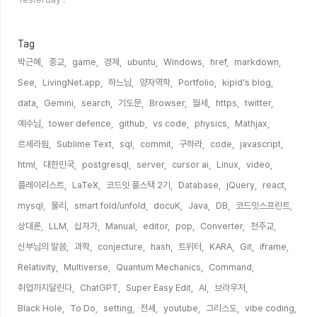
수
Tag
박근혜,
종교,
game,
경제,
ubuntu,
Windows,
href,
markdown,
See,
LivingNet.app,
하느님,
양자역학,
Portfolio,
kipid's blog,
data,
Gemini,
search,
기도문,
Browser,
월세,
https,
twitter,
예수님,
tower defence,
github,
vs code,
physics,
Mathjax,
르세라핌,
Sublime Text,
sql,
commit,
구하라,
code,
javascript,
html,
대한민국,
postgresql,
server,
cursor ai,
Linux,
video,
플레이리스트,
LaTeX,
코드잇 풀스택 2기,
Database,
jQuery,
react,
mysql,
물리,
smart fold/unfold,
docuK,
Java,
DB,
코드잇스프린트,
상대론,
LLM,
십자가,
Manual,
editor,
pop,
Converter,
천주교,
신부님의 말씀,
과학,
conjecture,
hash,
트위터,
KARA,
Git,
iframe,
Relativity,
Multiverse,
Quantum Mechanics,
Command,
취업까지달린다,
ChatGPT,
Super Easy Edit,
AI,
브라우저,
Black Hole,
To Do,
setting,
전세,
youtube,
그리스도,
vibe coding,