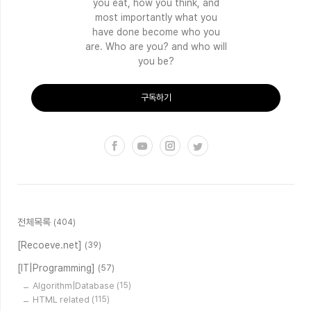
you eat, how you think, and
most importantly what you
have done become who you
are. Who are you? and who will
you be?
구독하기
전체목록
(404)
[Recoeve.net]
(39)
[IT|Programming]
(57)
Algorithm|Database
(15)
HTML related
(115)