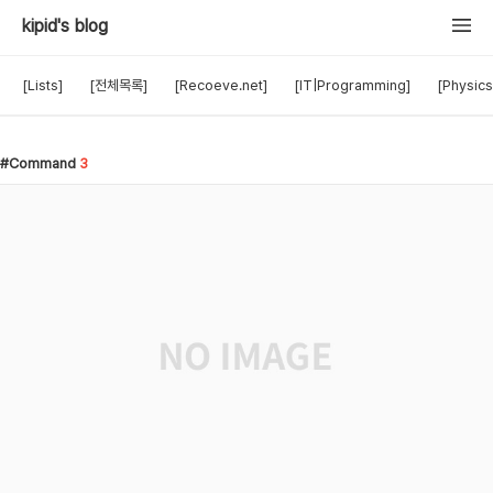
kipid's blog
[Lists]
[전체목록]
[Recoeve.net]
[IT|Programming]
[Physics
Command
3