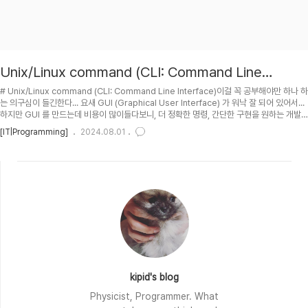
Unix/Linux command (CLI: Command Line
Interface)
# Unix/Linux command (CLI: Command Line Interface)이걸 꼭 공부해야만 하나 하
는 의구심이 들긴한다... 요새 GUI (Graphical User Interface) 가 워낙 잘 되어 있어서...
하지만 GUI 를 만드는데 비용이 많이들다보니, 더 정확한 명령, 간단한 구현을 원하는 개발
자 입장에선 CLI 가 꼭 필요하긴 한듯. 특히나 개발 초기의 것들은 GUI 까지 만들어지려면
[IT|Programming]
2024.08.01
한 세월일거라...## PH2024-07-30 : First posting.## TOC## Simple
commands```date // 현재 날짜 출력pwd // Print Working Directory (현재 디렉토
리 출력)cal // Calendar (달력)cal 9 2024cal 20..
kipid's blog
Physicist, Programmer. What