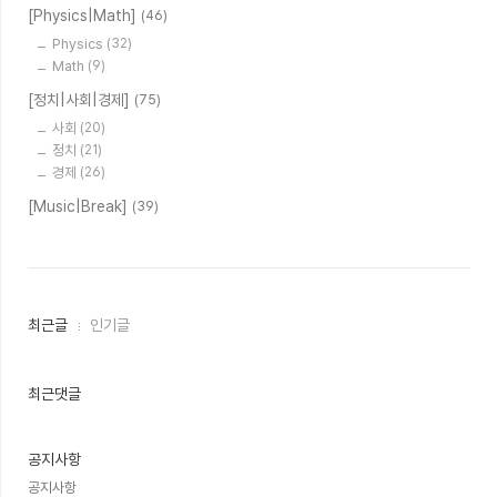
[Physics|Math]
(46)
Physics
(32)
Math
(9)
[정치|사회|경제]
(75)
사회
(20)
정치
(21)
경제
(26)
[Music|Break]
(39)
최
최근글
인기글
근
글
과
인
최근댓글
기
글
공지사항
공지사항