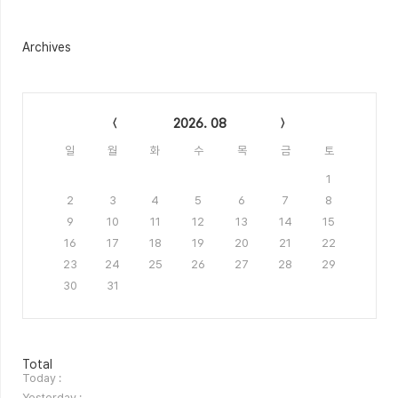
Archives
Calendar
2026. 08
일
월
화
수
목
금
토
1
2
3
4
5
6
7
8
9
10
11
12
13
14
15
16
17
18
19
20
21
22
23
24
25
26
27
28
29
30
31
방
Total
문
Today :
자
Yesterday :