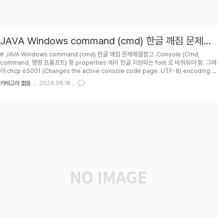
JAVA Windows command (cmd) 한글 깨짐 문제해
결
# JAVA Windows command (cmd) 한글 깨짐 문제해결참고 .Console (Cmd,
command, 명령 프롬프트) 창 properties 에서 한글 지원되는 font 로 바꿔줘야 함. 그래
야 chcp 65001 (Changes the active console code page. UTF-8) encoding 이
제대로 표현됨.참조 .Start -> Run -> regeditGo to
카테고리 없음
2024.08.18
[HKEY_LOCAL_MACHINE\Software\Microsoft\Command
Processor\Autorun]Change the value to @chcp 65001>nulIf Autorun is not
present, you can add a New String.## RRA 윈도우10 CMD 한글..