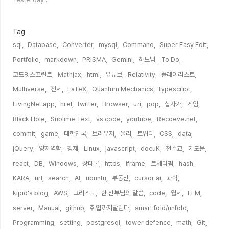
수
Tag
sql,
Database,
Converter,
mysql,
Command,
Super Easy Edit,
Portfolio,
markdown,
PRISMA,
Gemini,
하느님,
To Do,
코드잇스프린트,
Mathjax,
html,
유튜브,
Relativity,
플레이리스트,
Multiverse,
전세,
LaTeX,
Quantum Mechanics,
typescript,
LivingNet.app,
href,
twitter,
Browser,
uri,
pop,
십자가,
게임,
Black Hole,
Sublime Text,
vs code,
youtube,
Recoeve.net,
commit,
game,
대한민국,
브라우저,
물리,
트위터,
CSS,
data,
jQuery,
양자역학,
경제,
Linux,
javascript,
docuK,
천주교,
기도문,
react,
DB,
Windows,
상대론,
https,
iframe,
르세라핌,
hash,
KARA,
url,
search,
AI,
ubuntu,
부동산,
cursor ai,
과학,
kipid's blog,
AWS,
그리스도,
한 신부님의 말씀,
code,
월세,
LLM,
server,
Manual,
github,
취업까지달린다,
smart fold/unfold,
Programming,
setting,
postgresql,
tower defence,
math,
Git,