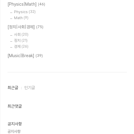
[Physics|Math]
(46)
Physics
(32)
Math
(9)
[정치|사회|경제]
(75)
사회
(20)
정치
(21)
경제
(26)
[Music|Break]
(39)
최
최근글
인기글
근
글
과
인
최근댓글
기
글
공지사항
공지사항