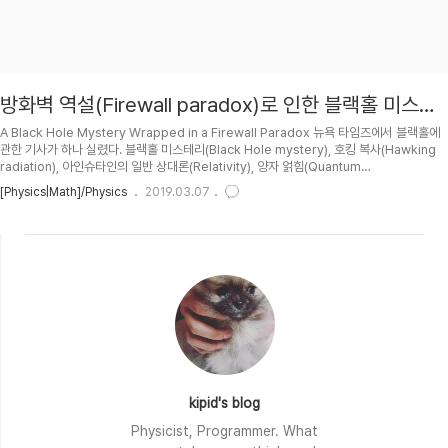
방화벽 역설(Firewall paradox)로 인한 블랙홀 미스테
리
A Black Hole Mystery Wrapped in a Firewall Paradox 뉴욕 타임즈에서 블랙홀에
관한 기사가 하나 실렸다. 블랙홀 미스테리(Black Hole mystery), 호킹 복사(Hawking
radiation), 아인슈타인의 일반 상대론(Relativity), 양자 얽힘(Quantum
entanglement), 방화벽 역설(Firewall paradox) by AMPS(Ahmed Almheiri,
[Physics|Math]/Physics
2019.03.07
Donald Marolf, James Sully, and Dr. Polchinski) 등이 핵심 키워드. 현대 물리학의 핵
심 이론들(theory), 원리들(principle), 신념들(tenet)들이 깨질 수 있다는 기사이다. 기사
내용 중 일부를 미리 몇개만 뽑아보자면, If t..
kipid's blog
Physicist, Programmer. What