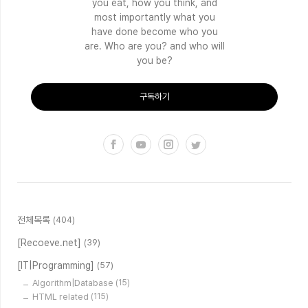
you eat, how you think, and
most importantly what you
have done become who you
are. Who are you? and who will
you be?
구독하기
전체목록
(404)
[Recoeve.net]
(39)
[IT|Programming]
(57)
Algorithm|Database
(15)
HTML related
(115)