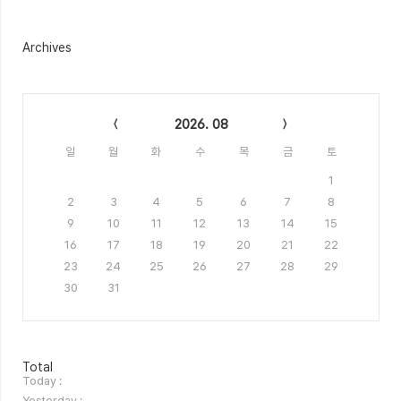
Archives
Calendar
2026. 08
일
월
화
수
목
금
토
1
2
3
4
5
6
7
8
9
10
11
12
13
14
15
16
17
18
19
20
21
22
23
24
25
26
27
28
29
30
31
방
Total
문
Today :
자
Yesterday :