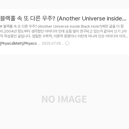
블랙홀 속 또 다른 우주? (Another Universe inside
Black Hole?)
# 블랙홀 속 또 다른 우주? (Another Universe inside Black Hole?)예전 글을 더 정
리.2004년 정도부터 생각했던 아이디어 인데 요즘 많이 연구되고 있는거 같아서 신기 .(아
직 작성중인 글입니다. 엄밀한 수학적, 이론적 증명이나 이런게 아니라 단순 아이디어 식의
설명이라서 완성전에도 그냥 공개. 아이디어만 보시고 대충 reference 보시면서 따로 생각
[Physics|Math]/Physics
2025.07.05
해보시길... 일에 집중은 안되고, 너무 딴짓하는건 내 시간 버리는것 같고 해서 머리 식힐겸 정
리해 보는 글. 또한 최근 BICEP2의 실험발표도 있었고 해서 .)고전역학, 뉴턴역학을 배우다
보면, 거리 제곱에 반비례하는 중력법칙과 가우스 법칙 (also known as divergence
theorem) 등으로 구형태의 질량..