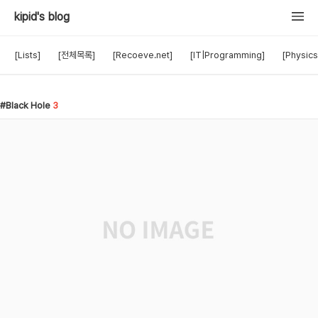
kipid's blog
[Lists]
[전체목록]
[Recoeve.net]
[IT|Programming]
[Physics
Black Hole
3