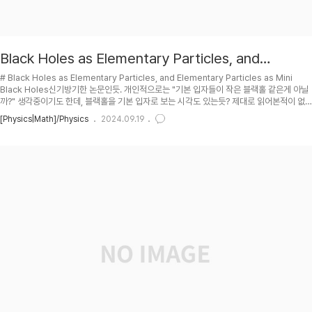
Black Holes as Elementary Particles, and
Elementary Particles as Mini Black Holes
# Black Holes as Elementary Particles, and Elementary Particles as Mini
Black Holes신기방기한 논문인듯. 개인적으로는 "기본 입자들이 작은 블랙홀 같은게 아닐
까?" 생각중이기도 한데, 블랙홀을 기본 입자로 보는 시각도 있는듯? 제대로 읽어본적이 없
어서 아직 크게 할말은 없음. 읽고나서 덧붙여야지.## RRA Nucl. Phys. B380 (1992)
[Physics|Math]/Physics
2024.09.19
447-477, Black Holes as Elementary Particles, by C.F.E. Holzhey, and F.
Wilczek. (arXiv:hep-th/9202014) StackExchange physics - Are elementary
particles ultimate fat..