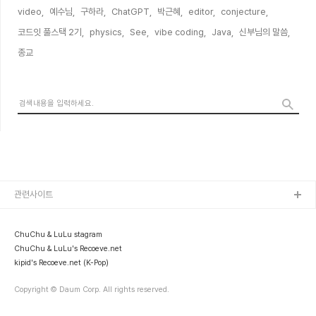
video,
예수님,
구하라,
ChatGPT,
박근혜,
editor,
conjecture,
코드잇 풀스택 2기,
physics,
See,
vibe coding,
Java,
신부님의 말씀,
종교,
관련사이트
ChuChu & LuLu stagram
ChuChu & LuLu's Recoeve.net
kipid's Recoeve.net (K-Pop)
Copyright © Daum Corp. All rights reserved.