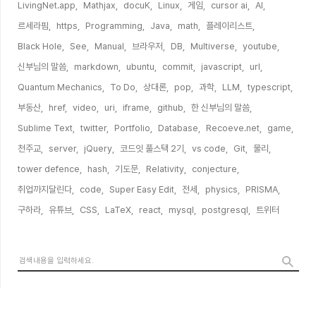
LivingNet.app,
Mathjax,
docuK,
Linux,
게임,
cursor ai,
AI,
르세라핌,
https,
Programming,
Java,
math,
플레이리스트,
Black Hole,
See,
Manual,
브라우저,
DB,
Multiverse,
youtube,
신부님의 말씀,
markdown,
ubuntu,
commit,
javascript,
url,
Quantum Mechanics,
To Do,
상대론,
pop,
과학,
LLM,
typescript,
부동산,
href,
video,
uri,
iframe,
github,
한 신부님의 말씀,
Sublime Text,
twitter,
Portfolio,
Database,
Recoeve.net,
game,
천주교,
server,
jQuery,
코드잇 풀스택 2기,
vs code,
Git,
물리,
tower defence,
hash,
기도문,
Relativity,
conjecture,
취업까지달린다,
code,
Super Easy Edit,
전세,
physics,
PRISMA,
구하라,
유튜브,
CSS,
LaTeX,
react,
mysql,
postgresql,
트위터,