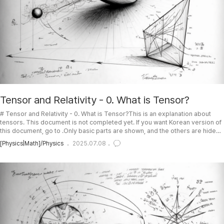
Tensor and Relativity - 0. What is Tensor?
# Tensor and Relativity - 0. What is Tensor?This is an explanation about
tensors. This document is not completed yet. If you want Korean version of
this document, go to .Only basic parts are shown, and the others are hiden
initially. Click the Show/Hide buttons to toggle the view.Use google
[Physics|Math]/Physics
2025.07.08
translate (in chrome browser) if you wanna know what korean means. I will
translate this document soon or ..