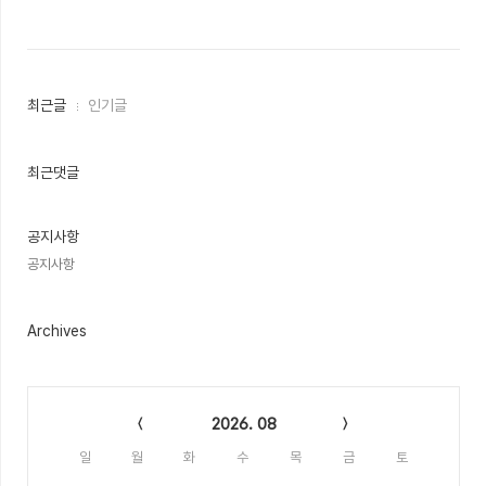
최
최근글
인기글
근
글
과
인
최근댓글
기
글
공지사항
공지사항
Archives
Calendar
2026. 08
일
월
화
수
목
금
토