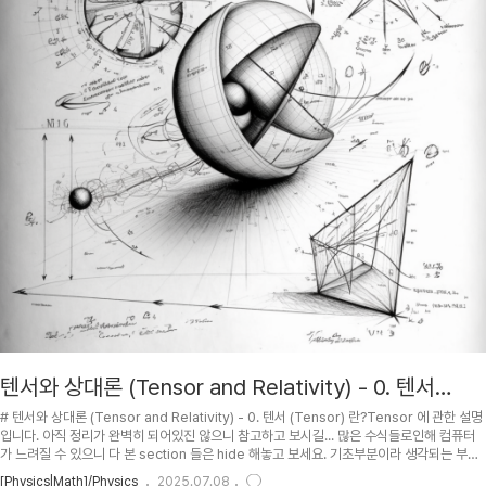
텐서와 상대론 (Tensor and Relativity) - 0. 텐서
(Tensor) 란?
# 텐서와 상대론 (Tensor and Relativity) - 0. 텐서 (Tensor) 란?Tensor 에 관한 설명
입니다. 아직 정리가 완벽히 되어있진 않으니 참고하고 보시길... 많은 수식들로인해 컴퓨터
가 느려질 수 있으니 다 본 section 들은 hide 해놓고 보세요. 기초부분이라 생각되는 부분
빼고는 첫 화면에서는 숨겨 (hide) 놨습니다. Show/Hide 버튼을 눌러서 펼쳐보세요.If
[Physics|Math]/Physics
2025.07.08