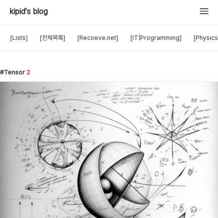
kipid's blog
[Lists]
[전체목록]
[Recoeve.net]
[IT|Programming]
[Physics
Tensor
2