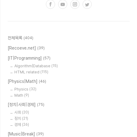
전체목록
(404)
[Recoeve.net]
(39)
[IT|Programming]
(57)
Algorithm|Database
(15)
HTML related
(115)
[Physics|Math]
(46)
Physics
(32)
Math
(9)
[정치|사회|경제]
(75)
사회
(20)
정치
(21)
경제
(26)
[Music|Break]
(39)