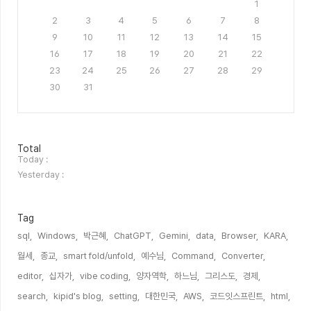
1
2
3
4
5
6
7
8
9
10
11
12
13
14
15
16
17
18
19
20
21
22
23
24
25
26
27
28
29
30
31
방
Total
문
Today :
자
Yesterday :
수
Tag
sql,
Windows,
박근혜,
ChatGPT,
Gemini,
data,
Browser,
KARA,
월세,
종교,
smart fold/unfold,
예수님,
Command,
Converter,
editor,
십자가,
vibe coding,
양자역학,
하느님,
그리스도,
경제,
search,
kipid's blog,
setting,
대한민국,
AWS,
코드잇스프린트,
html,