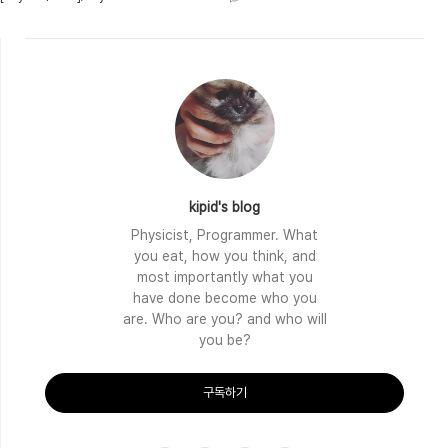
you want English version of this document, go to .## PH 2017-05-28 : To
SEE. 2014-06-12 : docuK upgrade. css/js through links. 2014-06-11 : docuK
upgrade. 2014-03-18 : in..
kipid's blog
Physicist, Programmer. What
you eat, how you think, and
most importantly what you
have done become who you
are. Who are you? and who will
you be?
구독하기