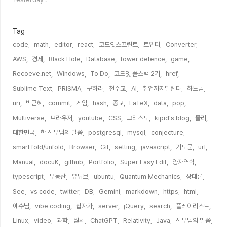
수
Tag
code,
math,
editor,
react,
코드잇스프린트,
트위터,
Converter,
AWS,
경제,
Black Hole,
Database,
tower defence,
game,
Recoeve.net,
Windows,
To Do,
코드잇 풀스택 2기,
href,
Sublime Text,
PRISMA,
구하라,
천주교,
AI,
취업까지달린다,
하느님,
uri,
박근혜,
commit,
게임,
hash,
종교,
LaTeX,
data,
pop,
Multiverse,
브라우저,
youtube,
CSS,
그리스도,
kipid's blog,
물리,
대한민국,
한 신부님의 말씀,
postgresql,
mysql,
conjecture,
smart fold/unfold,
Browser,
Git,
setting,
javascript,
기도문,
url,
Manual,
docuK,
github,
Portfolio,
Super Easy Edit,
양자역학,
typescript,
부동산,
유튜브,
ubuntu,
Quantum Mechanics,
상대론,
See,
vs code,
twitter,
DB,
Gemini,
markdown,
https,
html,
예수님,
vibe coding,
십자가,
server,
jQuery,
search,
플레이리스트,
Linux,
video,
과학,
월세,
ChatGPT,
Relativity,
Java,
신부님의 말씀,