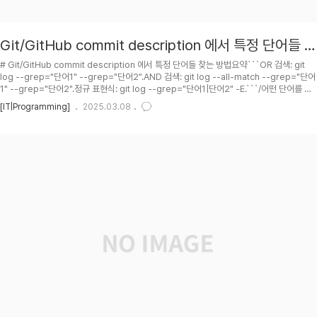
Git/GitHub commit description 에서 특정 단어들 찾
는 방법
# Git/GitHub commit description 에서 특정 단어들 찾는 방법요약```OR 검색: git
log --grep="단어1" --grep="단어2".AND 검색: git log --all-match --grep="단어
1" --grep="단어2".정규 표현식: git log --grep="단어1|단어2" -E.```/어떤 단어를 검
색하고 싶은지, OR/AND 중 어떤 조건을 원하는지에 따라 골라 쓰면 됨.## PH2025-03-
[IT|Programming]
2025.03.08
08 : First posting.## TOR## 여러 --grep 옵션 사용```git log --grep="fix" --
grep="update" --grep="add"```/커밋 메시지에 "fix", "update", "add" 중 하나라도
포함된 커밋을 표시...