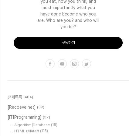
you eat, how you think, and
most importantly what you
have done become who you
are. Who are you? and who will
you be?
구독하기
전체목록
(404)
[Recoeve.net]
(39)
[IT|Programming]
(57)
Algorithm|Database
(15)
HTML related
(115)