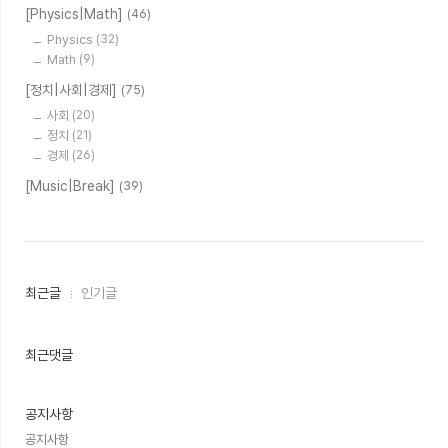
[Physics|Math]
(46)
Physics
(32)
Math
(9)
[정치|사회|경제]
(75)
사회
(20)
정치
(21)
경제
(26)
[Music|Break]
(39)
최
최근글
인기글
근
글
과
인
최근댓글
기
글
공지사항
공지사항