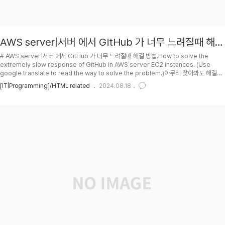
AWS server|서버 에서 GitHub 가 너무 느려질때 해결
방법.
# AWS server|서버 에서 GitHub 가 너무 느려질때 해결 방법.How to solve the
extremely slow response of GitHub in AWS server EC2 instances. (Use
google translate to read the way to solve the problem.)아무리 찾아봐도 해결책
을 못찾겠었는데 , AWS 에서 outbound 설정을 좀 바꿔봤더니 해결되어서 해결법을 공유
[IT|Programming]/HTML related
2024.08.18
함.## PH2023-09-21 : First posting.## TOC## Outbound보안상 AWS
Network & Security :: Security Groups outbound TCP port 를 1024 - 65535
까지만 열어놨었었는데, 이게 문제인거 같..