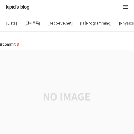
kipid's blog
[Lists]
[전체목록]
[Recoeve.net]
[IT|Programming]
[Physics
commit
3