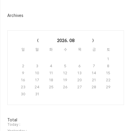
Archives
Calendar
2026. 08
일
월
화
수
목
금
토
1
2
3
4
5
6
7
8
9
10
11
12
13
14
15
16
17
18
19
20
21
22
23
24
25
26
27
28
29
30
31
방
Total
문
Today :
자
Yesterday :