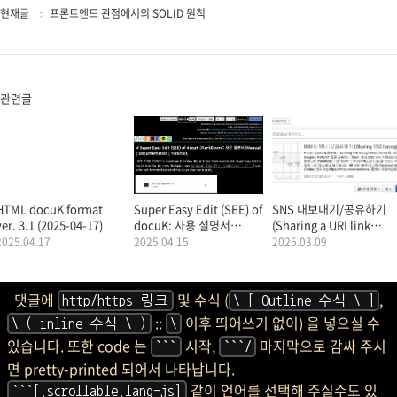
현재글
프론트엔드 관점에서의 SOLID 원칙
관련글
HTML docuK format
Super Easy Edit (SEE) of
SNS 내보내기/공유하기
ver. 3.1 (2025-04-17)
docuK: 사용 설명서
(Sharing a URI link
(Manual |
through SNS)
2025.04.17
2025.04.15
2025.03.09
Documentation |
Tutorial).
댓글에
및 수식 (
,
http/https 링크
\ [ Outline 수식 \ ]
::
이후 띄어쓰기 없이) 을 넣으실 수
\ ( inline 수식 \ )
\
있습니다. 또한 code 는
시작,
마지막으로 감싸 주시
```
```/
면 pretty-printed 되어서 나타납니다.
같이 언어를 선택해 주실수도 있
```[.scrollable.lang-js]