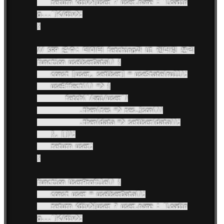
    return <div>{user ? user.name : 'Loadin
g...'}</div>;

}

// SRP 준수: 데이터 fetching과 UI 렌더링 분리

function useUserData() {

    const [user, setUser] = useState(null);

    useEffect(() => {

        fetch('/api/user')

            .then(res => res.json())

            .then(data => setUser(data));

    }, []);

    return user;

}

function UserProfile() {

    const user = useUserData();

    return <div>{user ? user.name : 'Loadin
g...'}</div>;
