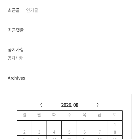
최
최근글
인기글
근
글
과
최근댓글
인
기
글
공지사항
공지사항
Archives
C
a
2026. 08
l
일
월
화
수
목
금
토
e
n
1
d
2
3
4
5
6
7
8
a