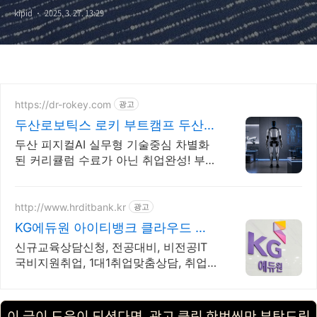
kipid
2025. 3. 27. 13:29
https://dr-rokey.com
광고
두산로보틱스 로키 부트캠프 두산/
미국 기업 인턴쉽
두산 피지컬AI 실무형 기술중심 차별화
된 커리큘럼 수료가 아닌 취업완성! 부트
캠프 지능형 로봇 개발을 위한 ROS 프로
그램부터 컴퓨터비전까지!
http://www.hrditbank.kr
광고
KG에듀원 아이티뱅크 클라우드 정
보보안 취업반
신규교육상담신청, 전공대비, 비전공IT
국비지원취업, 1대1취업맞춤상담, 취업
지원. 국비지원취업과정 사전기초반 무
료지원
이 글이 도움이 되셨다면, 광고 클릭 한번씩만 부탁드립