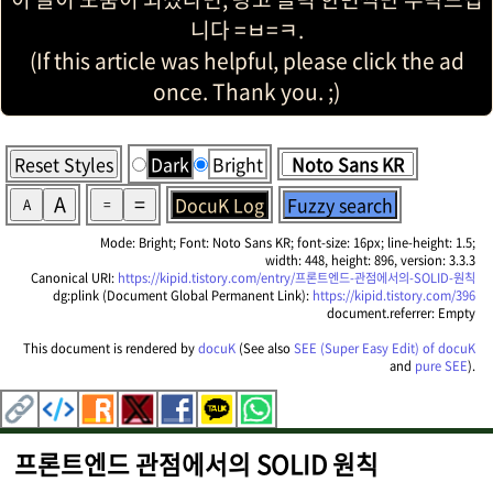
니다 =ㅂ=ㅋ.
(If this article was helpful, please click the ad
once. Thank you. ;)
Reset Styles
Dark
Bright
A
=
DocuK Log
Fuzzy search
A
=
Mode: Bright; Font: Noto Sans KR; font-size: 16px; line-height: 1.5;
width: 448, height: 896, version: 3.3.3
Canonical URI:
https://kipid.tistory.com/entry/프론트엔드-관점에서의-SOLID-원칙
dg:plink (Document Global Permanent Link):
https://kipid.tistory.com/396
document.referrer: Empty
This document is rendered by
docuK
(See also
SEE (Super Easy Edit) of docuK
and
pure SEE
).
프론트엔드 관점에서의 SOLID 원칙