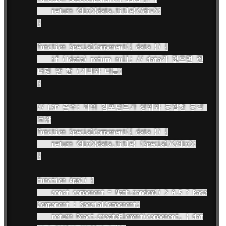
    return <div>{data.title}</div>;

}

function SpecialComponent({ data }) {

    if (!data) return null; // data가 없으면 렌
더링 안 함 (기대와 다름)

}

// LSP 준수: 하위 컴포넌트가 상위와 동일한 동작 
보장

function SpecialComponent({ data }) {

    return <div>{data.title} (Special)</div>;

}

function App() {

    const component = Math.random() > 0.5 ? Base
Component : SpecialComponent;

    return React.createElement(component, { dat