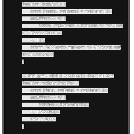
function UserList() {

    const [users, setUsers] = useState([]);

    useEffect(() => {

        fetch('/api/users').then(res => res.json
()).then(setUsers);

    }, []);

    return <ul>{users.map(user => <li>{user.nam
e}</li>)}</ul>;

}

// DIP 준수: 데이터 fetching을 추상화에 의존

function useData(fetchFn) {

    const [data, setData] = useState([]);

    useEffect(() => {

        fetchFn().then(setData);

    }, [fetchFn]);

    return data;

}
