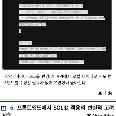
function UserList({ fetchUsers }) {

    const users = useData(fetchUsers);

    return <ul>{users.map(user => <li>{user.nam
e}</li>)}</ul>;

}

// 사용

const fetchUsers = () => fetch('/api/users').the
n(res => res.json());

<UserList fetchUsers={fetchUsers} />
장점: 데이터 소스를 변경(예: API에서 로컬 데이터로)해도 컴
포넌트를 수정할 필요가 없어 유연성이 높아진다.
▲ Hide
6
.
프론트엔드에서 SOLID 적용의 현실적 고려
T
사항
▼ Show/Hide