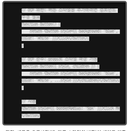
// OCP 위반: 버튼 스타일을 추가하려면 컴포넌트 
수정 필요

function Button() {

    return <button style={{ background: 'blue', 
color: 'white' }}>Click</button>;

}

// OCP 준수: props로 스타일 확장 가능

function Button({ style, children }) {

    return <button style={{ background: 'blue', 
color: 'white', ...style }}>{children}</button>;

}

// 사용

<Button style={{ borderRadius: '5px' }}>Click Me
</Button>