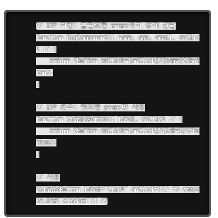
// ISP 위반: 불필요한 props까지 강제 전달

function BigComponent({ name, age, email, onClic
k }) {

    return <button onClick={onClick}>{name}</but
ton>;

}

// ISP 준수: 필요한 props만 사용

function SimpleButton({ label, onClick }) {

    return <button onClick={onClick}>{label}</bu
tton>;

}

// 사용

<SimpleButton label="Click" onClick={() => conso
le.log('clicked')} />