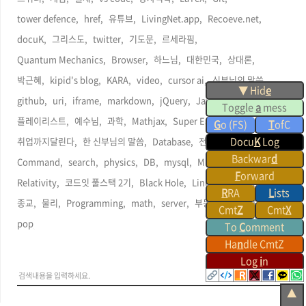
tower defence,
href,
유튜브,
LivingNet.app,
Recoeve.net,
docuK,
그리스도,
twitter,
기도문,
르세라핌,
Quantum Mechanics,
Browser,
하느님,
대한민국,
상대론,
박근혜,
kipid's blog,
KARA,
video,
cursor ai,
신부님의 말씀,
▼ Hid
e
github,
uri,
iframe,
markdown,
jQuery,
Java,
Manual,
Toggle
a
mess
플레이리스트,
예수님,
과학,
Mathjax,
Super Easy Edit,
G
o (FS)
T
ofC
Docu
K
Log
취업까지달린다,
한 신부님의 말씀,
Database,
전세,
십자가,
CSS,
Backwar
d
Command,
search,
physics,
DB,
mysql,
Multiverse,
F
orward
Relativity,
코드잇 풀스택 2기,
Black Hole,
Linux,
commit,
html,
R
RA
L
ists
종교,
물리,
Programming,
math,
server,
부동산,
ChatGPT,
Cmt
Z
Cmt
X
pop,
To
C
omment
Ha
n
dle CmtZ
Log
i
n
▲