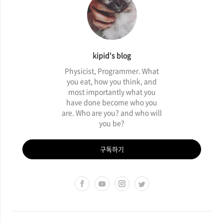
kipid's blog
Physicist, Programmer. What
you eat, how you think, and
most importantly what you
have done become who you
are. Who are you? and who will
you be?
구독하기