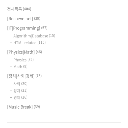
전체목록
(404)
[Recoeve.net]
(39)
[IT|Programming]
(57)
Algorithm|Database
(15)
HTML related
(115)
[Physics|Math]
(46)
Physics
(32)
Math
(9)
[정치|사회|경제]
(75)
사회
(20)
정치
(21)
경제
(26)
[Music|Break]
(39)