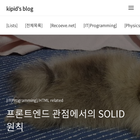
kipid's blog
[Lists]
[전체목록]
[Recoeve.net]
[IT|Programming]
[Physic
[IT|Programming]/HTML related
프론트엔드 관점에서의 SOLID
원칙