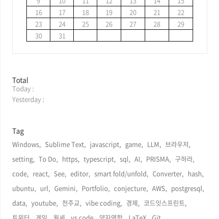
9
10
11
12
13
14
15
r
16
17
18
19
20
21
22
23
24
25
26
27
28
29
30
31
방
Total
Today :
문
자
Yesterday :
수
Tag
Windows,
Sublime Text,
javascript,
game,
LLM,
브라우저,
setting,
To Do,
https,
typescript,
sql,
AI,
PRISMA,
구하라,
code,
react,
See,
editor,
smart fold/unfold,
Converter,
hash,
ubuntu,
url,
Gemini,
Portfolio,
conjecture,
AWS,
postgresql,
data,
youtube,
천주교,
vibe coding,
경제,
코드잇스프린트,
트위터,
게임,
월세,
vs code,
양자역학,
LaTeX,
Git,