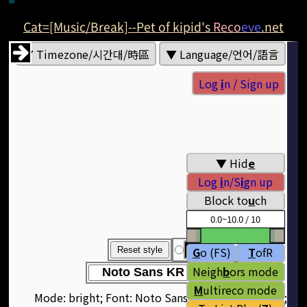
Cat=[Music/Break]--Pet of kipid's
Reco
eve
.net