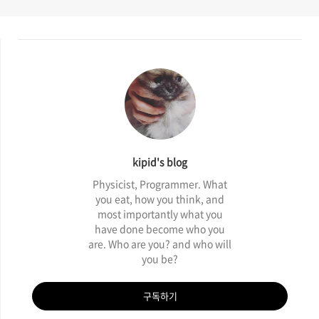
kipid's blog
Physicist, Programmer. What
you eat, how you think, and
most importantly what you
have done become who you
are. Who are you? and who will
you be?
구독하기