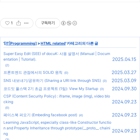
1
구독하기
'
[IT|Programming]
>
HTML related
' 카테고리의 다른 글
Super Easy Edit (SEE) of docuK: 사용 설명서 (Manual | Docum
2025.04.15
entation | Tutorial).
(2)
2025.03.27
프론트엔드 관점에서의 SOLID 원칙
(0)
2025.03.09
SNS 내보내기/공유하기 (Sharing a URI link through SNS)
(3)
2024.09.30
코드잇 풀스택 2기 초급 프로젝트 (1팀): View My Startup
(3)
CSP (Content Security Policy) : iframe, image (img), video blo
2024.09.23
cking
(0)
2024.09.23
페이스북 퍼오기 (Embeding facebook post)
(4)
Learning JavaScript, especially class-like Constructor functio
n and Property Inheritance through prototype/__proto__ chaini
2024.09.23
ng
(3)