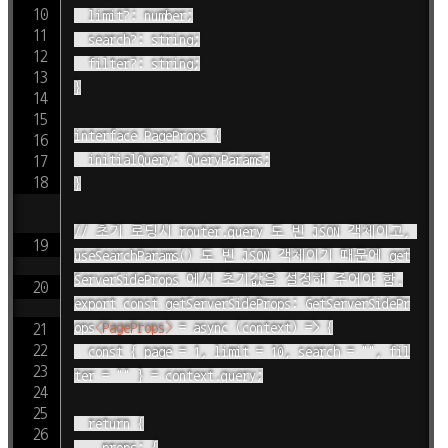
  limit?: number;

  search?: string;

  filter?: string;

}

interface PageProps {

  initialQuery: QueryParams;

}

// 초기 로딩시 router.query 도 빈 JSON 객체이고, 
useSearchParams() 도 빈 JSON 객체이기 때문에 get
ServerSideProps 에서 초기값을 설정해 주어야 함.

export const getServerSideProps: GetServerSidePr
ops
<
PageProps
>
 = async (context) => {

  const { page = 1, limit = 10, search = "", fil
ter = "" } = context.query;

  return {

    props: {
