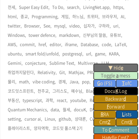
전세,
Super Easy Edit,
To Do,
search,
LivingNet.app,
https,
html,
종교,
Programming,
게임,
하느님,
트위터,
브라우저,
AI,
twitter,
Browser,
See,
mysql,
video,
십자가,
구하라,
uri,
Windows,
tower defence,
markdown,
신부님의 말씀,
유튜브,
AWS,
commit,
href,
editor,
iframe,
Database,
code,
LaTeX,
ubuntu,
smart fold/unfold,
postgresql,
url,
game,
KARA,
Gemini,
conjecture,
Sublime Text,
Multiverse,
LLM,
▼ Hid
e
취업까지달린다,
Relativity,
Git,
Mathjax,
PRISMA,
Command,
Toggle
a
mess
물리,
math,
vibe coding,
경제,
Java,
pop,
박근혜,
G
o (FS)
T
ofC
Docu
K
Log
코드잇스프린트,
천주교,
그리스도,
예수님,
Black Hole,
기도문,
Backwar
d
부동산,
typescript,
과학,
react,
youtube,
Recoeve.net,
F
orward
Quantum Mechanics,
data,
월세,
docuK,
DB,
kipid's blog,
R
RA
L
ists
setting,
cursor ai,
Linux,
github,
상대론,
Converter,
ChatGPT,
Cmt
Z
Cmt
X
플레이리스트,
양자역학,
코드잇 풀스택 2기,
To
C
omment
Ha
n
dle CmtZ