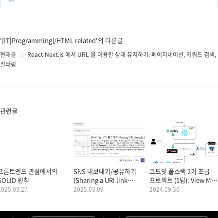
'[IT|Programming]/HTML related'의 다른글
현재글
React Next.js 에서 URL 을 이용한 상태 유지하기: 페이지네이션, 키워드 검색,
필터링
관련글
프론트엔드 관점에서의
SNS 내보내기/공유하기
코드잇 풀스택 2기 초급
SOLID 원칙
(Sharing a URI link
프로젝트 (1팀): View My
through SNS)
Startup
2025.03.27
2025.03.09
2024.09.30