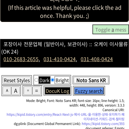
(If this article was helpful, please click the ad
once. Thank you. ;)
Toggle
a
mess
포장이사 전문업체 (일반이사, 보관이사) :: 오케이 이사물류
(OK 24)
010-2683-2655
,
031-410-0424
,
031-408-0424
Reset Styles
Dark
Bright
A
=
DocuK Log
Fuzzy search
A
=
Mode: Bright; Font: Noto Sans KR; font-size: 16px; line-height: 1.5;
width: 448, height: 896, version: 3.3.3
Canonical URI:
https://kipid.tistory.com/entry/React-Next-js-에서-URL-을-이용한-상태-유지하기-페
이지네이션-키워드-검색-필터링
dg:plink (Document Global Permanent Link):
https://kipid.tistory.com/393
document.referrer: Empty