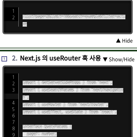
/list?page=2&limit=10&search=example&filter=acti
▲ Hide
2
.
Next.js 의 useRouter 훅 사용
▼ Show/Hide
T
import { GetServerSideProps } from "next";

import { useSearchParams } from "next/navigatio
n";

import { useRouter } from "next/router";

import { useEffect, useState } from "react";

interface QueryParams {

  page?: number;
