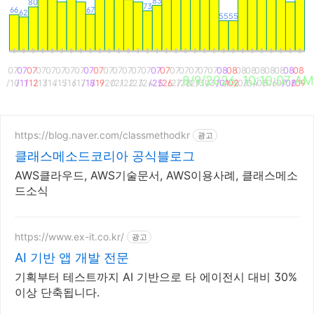
83
80
73
67
66
62
55
55
07
07
07
07
07
07
07
07
07
07
07
07
07
07
07
07
07
07
07
07
07
07
08
08
08
08
08
08
08
08
08
8/9/2026, 10:10:07 AM
/10
/11
/12
/13
/14
/15
/16
/17
/18
/19
/20
/21
/22
/23
/24
/25
/26
/27
/28
/29
/30
/31
/01
/02
/03
/04
/05
/06
/07
/08
/09
금
토
일
월
화
수
목
금
토
일
월
화
수
목
금
토
일
월
화
수
목
금
토
일
월
화
수
목
금
토
일
https://blog.naver.com/classmethodkr
광고
클래스메소드코리아 공식블로그
AWS클라우드, AWS기술문서, AWS이용사례, 클래스메소
드소식
https://www.ex-it.co.kr/
광고
AI 기반 앱 개발 전문
기획부터 테스트까지 AI 기반으로 타 에이전시 대비 30%
이상 단축됩니다.