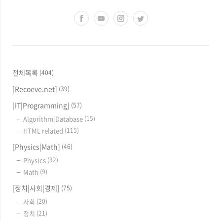
전체목록
(404)
[Recoeve.net]
(39)
[IT|Programming]
(57)
Algorithm|Database
(15)
HTML related
(115)
[Physics|Math]
(46)
Physics
(32)
Math
(9)
[정치|사회|경제]
(75)
사회
(20)
정치
(21)