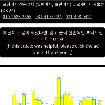
포장이사 전문업체 (일반이사, 보관이사) :: 오케이 이사물류
(OK 24)
010-2683-2655
,
031-410-0424
,
031-408-0424
이 글이 도움이 되셨다면, 광고 클릭 한번씩만 부탁드립
니다 =ㅂ=ㅋ.
(If this article was helpful, please click the ad
once. Thank you. ;)
236
159
151
149
147
145
134
126
125
125
124
122
122
120
117
105
104
103
93
89
89
89
89