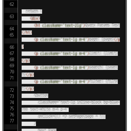
  return (

<
div
>
<
h1
className
=
"
text-2lg
"
>
Query Params Test
</
h1
>
<
p
className
=
"
text-lg m-4
"
>
page: {page}
</
p
>
<
p
className
=
"
text-lg m-4
"
>
limit: {limit}
</
p
>
<
p
className
=
"
text-lg m-4
"
>
search: {searc
h}
</
p
>
<
p
className
=
"
text-lg m-4
"
>
filter: {filte
r}
</
p
>
      <button

        className="text-lg inline-block bg-blue-
700 text-white m-4 p-4"

        onClick={() => setPage(page + 1)}

      >

        Next Page
