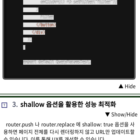
        onClick={() => setFilter("filter")}

      >

        Filter

</
button
>
</
div
>
  );

}

export default QueryParamsTest;

▲ Hide
3
.
shallow 옵션을 활용한 성능 최적화
T
▼ Show/Hide
router.push 나 router.replace 에 shallow: true 옵션을 사
용하면 페이지 전체를 다시 렌더링하지 않고 URL만 업데이트할
수 있습니다. 이를 통해 UX를 개선할 수 있습니다.