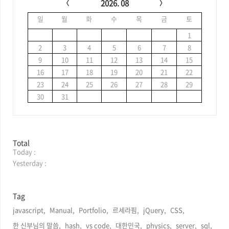
a
2026. 08
l
일
월
화
수
목
금
토
e
n
1
d
2
3
4
5
6
7
8
a
9
10
11
12
13
14
15
r
16
17
18
19
20
21
22
23
24
25
26
27
28
29
30
31
방
Total
Today :
문
자
Yesterday :
수
Tag
javascript,
Manual,
Portfolio,
르세라핌,
jQuery,
CSS,
한 신부님의 말씀,
hash,
vs code,
대한민국,
physics,
server,
sql,