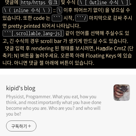
댓글에
및 수식 (
,
http/https 링크
\ [ Outline 수식 \ ]
::
이후 띄어쓰기 없이) 을 넣으실 수
\ ( inline 수식 \ )
\
있습니다. 또한 code 는
시작,
마지막으로 감싸 주시
```
```/
면 pretty-printed 되어서 나타납니다.
같이 언어를 선택해 주실수도 있
```[.scrollable.lang-js]
고, 긴 수식의 경우 scroll bar 가 생기게 만드실 수도 있습니다.
댓글 입력 후 rendering 된 형태를 보시려면, Ha
n
dle CmtZ (단
축키: N) 버튼을 눌러주세요. 오른쪽 아래 Floating Keys 에 있습
니다. 아니면 댓글 젤 아래에 버튼이 있습니다.
kipid's blog
Physicist, Programmer. What you eat, how you
think, and most importantly what you have done
become who you are. Who are you? and who will
you be?
구독하기