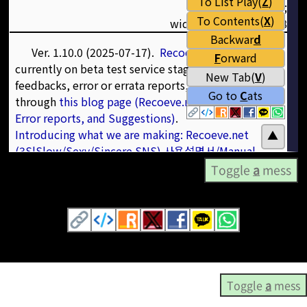
Toggle
a
mess
Toggle
a
mess