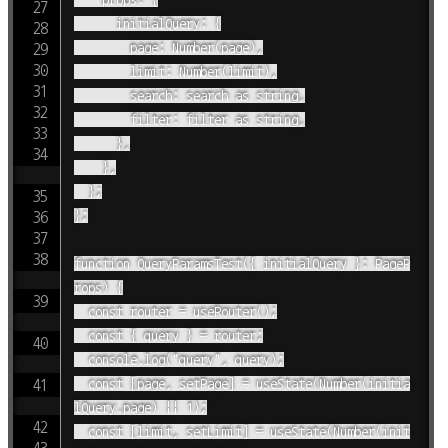
      initialQuery: {

        page: Number(page),

        limit: Number(limit),

        search: search as string,

        filter: filter as string,

      },

    },

  };

};

function QueryParamsTest({ initialQuery }: PageP
rops) {

  const router = useRouter();

  const { query } = router;

  console.log("query", query);

  const [page, setPage] = useState(Number(initia
lQuery.page) || 1);

  const [limit, setLimit] = useState(Number(init