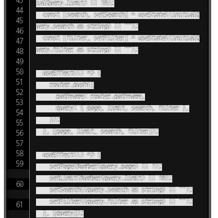
ialQuery.limit) || 10);

  const [search, setSearch] = useState((initialQ
uery.search as string) || "");

  const [filter, setFilter] = useState((initialQ
uery.filter as string) || "");

  useEffect(() => {

    router.push({

      pathname: router.pathname,

      query: { page, limit, search, filter },

    });

  }, [page, limit, search, filter]);

  useEffect(() => {

    setPage(Number(query.page) || 1);

    setLimit(Number(query.limit) || 10);

    setSearch((query.search as string) || "");

    setFilter((query.filter as string) || "");

  }, [query]);
