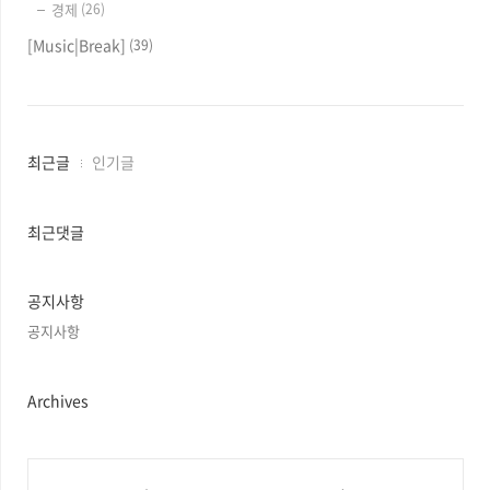
경제
(26)
[Music|Break]
(39)
최
최근글
인기글
근
글
과
최근댓글
인
기
글
공지사항
공지사항
Archives
C