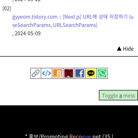
gyyeom.tistory.com :: [Next.js] URL에 상태 저장하기 (u
seSearchParams, URLSearchParams)
, 2024-05-09
▲ Hide
Toggle
a
mess
* 홍보/Promoting
Reco
eve
.net (3S |