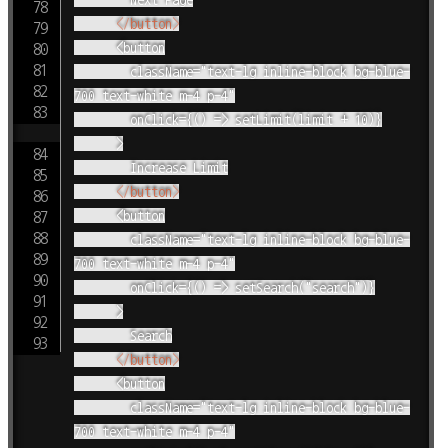
</
button
>
      <button

        className="text-lg inline-block bg-blue-
700 text-white m-4 p-4"

        onClick={() => setLimit(limit + 10)}

      >

        Increase Limit

</
button
>
      <button

        className="text-lg inline-block bg-blue-
700 text-white m-4 p-4"

        onClick={() => setSearch("search")}

      >

        Search

</
button
>
      <button

        className="text-lg inline-block bg-blue-
700 text-white m-4 p-4"
