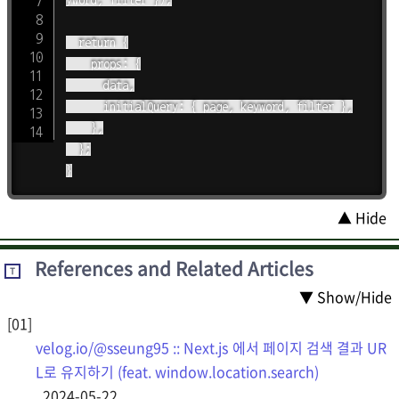
  return {

    props: {

      data,

      initialQuery: { page, keyword, filter },

    },

  };

▲ Hide
References and Related Articles
T
▼ Show/Hide
velog.io/@sseung95 :: Next.js 에서 페이지 검색 결과 UR
L로 유지하기 (feat. window.location.search)
, 2024-05-22