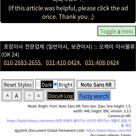
(If this article was helpful, please click the ad
once. Thank you. ;)
Toggle
a
mess
포장이사 전문업체 (일반이사, 보관이사) :: 오케이 이사물류
(OK 24)
010-2683-2655
,
031-410-0424
,
031-408-0424
Reset Styles
Dark
Bright
A
=
DocuK Log
Fuzzy search
A
=
Mode: Bright; Font: Noto Sans KR; font-size: 16px; line-height: 1.5;
width: 448, height: 896, version: 3.3.3
Canonical URI:
https://kipid.tistory.com/entry/보증-비용이-들어가는-선이자-떼어가는-대출의-실질-이
율-계산
dg:plink (Document Global Permanent Link):
https://kipid.tistory.com/304
document.referrer: Empty