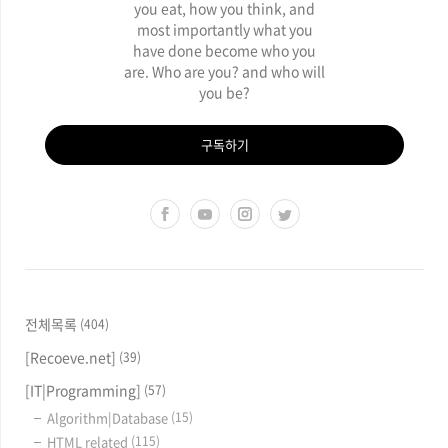
you eat, how you think, and
most importantly what you
have done become who you
are. Who are you? and who will
you be?
구독하기
전체목록
(404)
[Recoeve.net]
(39)
[IT|Programming]
(57)
Algorithm|Database
(15)
HTML related
(115)