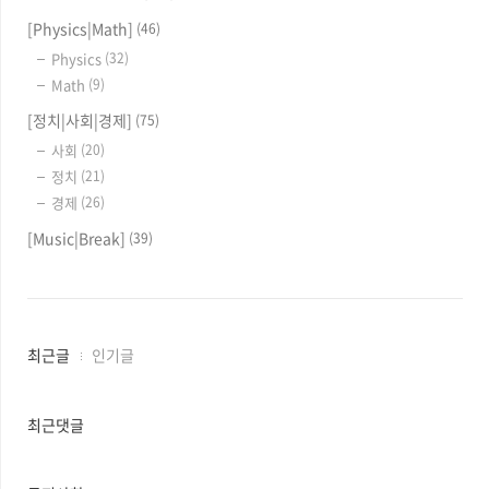
[Physics|Math]
(46)
Physics
(32)
Math
(9)
[정치|사회|경제]
(75)
사회
(20)
정치
(21)
경제
(26)
[Music|Break]
(39)
최
최근글
인기글
근
글
과
최근댓글
인
기
글