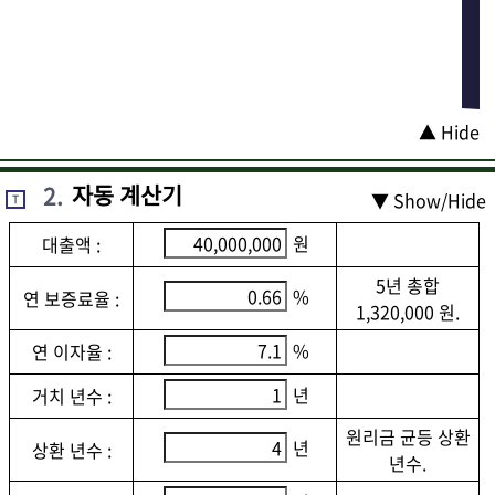
▲ Hide
2
.
자동 계산기
▼ Show/Hide
T
원
대출액 :
5년 총합
%
연 보증료율 :
1,320,000 원.
%
연 이자율 :
년
거치 년수 :
원리금 균등 상환
년
상환 년수 :
년수.