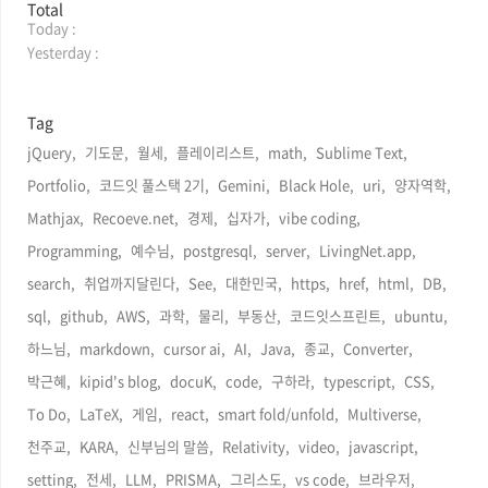
방
Total
Today :
문
자
Yesterday :
수
Tag
jQuery,
기도문,
월세,
플레이리스트,
math,
Sublime Text,
Portfolio,
코드잇 풀스택 2기,
Gemini,
Black Hole,
uri,
양자역학,
Mathjax,
Recoeve.net,
경제,
십자가,
vibe coding,
Programming,
예수님,
postgresql,
server,
LivingNet.app,
search,
취업까지달린다,
See,
대한민국,
https,
href,
html,
DB,
sql,
github,
AWS,
과학,
물리,
부동산,
코드잇스프린트,
ubuntu,
하느님,
markdown,
cursor ai,
AI,
Java,
종교,
Converter,
박근혜,
kipid's blog,
docuK,
code,
구하라,
typescript,
CSS,
To Do,
LaTeX,
게임,
react,
smart fold/unfold,
Multiverse,
천주교,
KARA,
신부님의 말씀,
Relativity,
video,
javascript,
setting,
전세,
LLM,
PRISMA,
그리스도,
vs code,
브라우저,