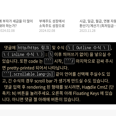
왜 부자가 세금을 더 많이
부채주도 성장에서
시급, 일급, 월급, 연봉 자
내야 하는가?
소득주도 성장으로
환산기/계산기 (최저임금)
(Duplicate)
2024.02.08
2024.02.08
2023.11.28
댓글에
및 수식 (
,
http/https 링크
\ [ Outline 수식 \ ]
::
이후 띄어쓰기 없이) 을 넣으실 수
\ ( inline 수식 \ )
\
있습니다. 또한 code 는
시작,
마지막으로 감싸 주시
```
```/
면 pretty-printed 되어서 나타납니다.
같이 언어를 선택해 주실수도 있
```[.scrollable.lang-js]
고, 긴 수식의 경우 scroll bar 가 생기게 만드실 수도 있습니다.
댓글 입력 후 rendering 된 형태를 보시려면, Ha
n
dle CmtZ (단
축키: N) 버튼을 눌러주세요. 오른쪽 아래 Floating Keys 에 있습
니다. 아니면 댓글 젤 아래에 버튼이 있습니다.