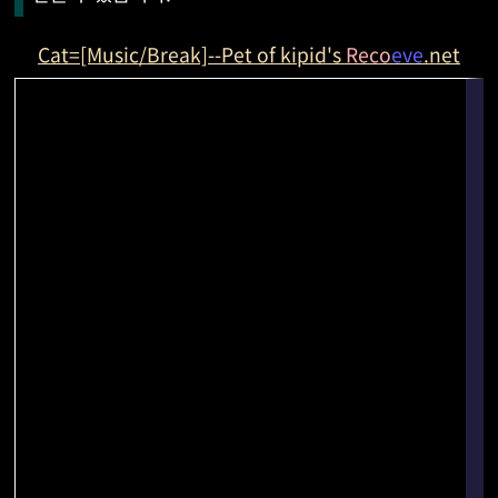
Cat=[Music/Break]--Pet of kipid's
Reco
eve
.net