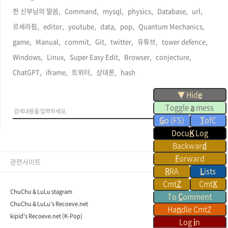
한 신부님의 말씀,
Command,
mysql,
physics,
Database,
url,
르세라핌,
editor,
youtube,
data,
pop,
Quantum Mechanics,
game,
Manual,
commit,
Git,
twitter,
유튜브,
tower defence,
Windows,
Linux,
Super Easy Edit,
Browser,
conjecture,
ChatGPT,
iframe,
트위터,
상대론,
hash,
▼ Hid
e
Toggle
a
mess
G
o (FS)
T
ofC
Docu
K
Log
Backwar
d
F
orward
관련사이트
R
RA
L
ists
Cmt
Z
Cmt
X
ChuChu & LuLu stagram
To
C
omment
ChuChu & LuLu's Recoeve.net
Ha
n
dle CmtZ
kipid's Recoeve.net (K-Pop)
Log
i
n