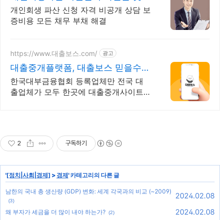
감 모든 채무 해결
개인회생 파산 신청 자격 비공개 상담 보
증비용 모든 채무 부채 해결
https://www.대출보스.com/
광고
대출중개플랫폼, 대출보스 믿을수
있는 대출업체 찾기!
한국대부금융협회 등록업체만 전국 대
출업체가 모두 한곳에 대출중개사이트,
대출보스 원하는 시간에 더 나은 조건의
대출업체를 지금 대출보스에서 한 번에
찾아보세요.
2
구독하기
'
[정치|사회|경제]
>
경제
' 카테고리의 다른 글
남한의 국내 총 생산량 (GDP) 변화: 세계 각국과의 비교 (~2009)
2024.02.08
(3)
2024.02.08
왜 부자가 세금을 더 많이 내야 하는가?
(2)