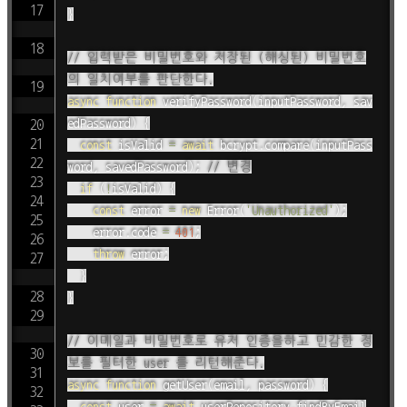
}
// 입력받은 비밀번호와 저장된 (해싱된) 비밀번호
의 일치여부를 판단한다.
async
function
verifyPassword
(
inputPassword
,
 sav
edPassword
)
{
const
 isValid 
=
await
 bcrypt
.
compare
(
inputPass
word
,
 savedPassword
)
;
// 변경
if
(
!
isValid
)
{
const
 error 
=
new
Error
(
'Unauthorized'
)
;
		error
.
code 
=
401
;
throw
 error
;
}
}
// 이메일과 비밀번호로 유저 인증을하고 민감한 정
보를 필터한 user 를 리턴해준다.
async
function
getUser
(
email
,
 password
)
{
const
 user 
=
await
 userRepository
.
findByEmail