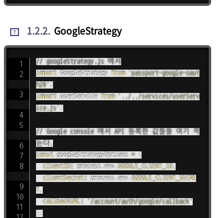
1.2.2
.
GoogleStrategy
T
// googleStrategy.js 에서
import
 GoogleStrategy 
from
'passport-google-oaut
h20'
;
import
 userService 
from
'../../services/userServ
ice.js'
;
// Google console 에서 API 등록한 값들을 여기 적
는다.
const
 googleStrategyOptions 
=
{
clientID
:
 process
.
env
.
GOOGLE_CLIENT_ID
,
clientSecret
:
 process
.
env
.
GOOGLE_CLIENT_SECRE
T
,
callbackURL
:
'/account/auth/google/callback'
}
;