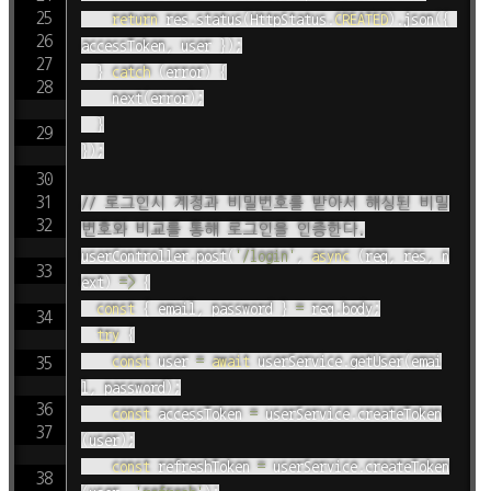
return
 res
.
status
(
HttpStatus
.
CREATED
)
.
json
(
{
accessToken
,
 user 
}
)
;
}
catch
(
error
)
{
next
(
error
)
;
}
}
)
;
// 로그인시 계정과 비밀번호를 받아서 해싱된 비밀
번호와 비교를 통해 로그인을 인증한다.
userController
.
post
(
'/login'
,
async
(
req
,
 res
,
 n
ext
)
=>
{
const
{
 email
,
 password 
}
=
 req
.
body
;
try
{
const
 user 
=
await
 userService
.
getUser
(
emai
l
,
 password
)
;
const
 accessToken 
=
 userService
.
createToken
(
user
)
;
const
 refreshToken 
=
 userService
.
createToken