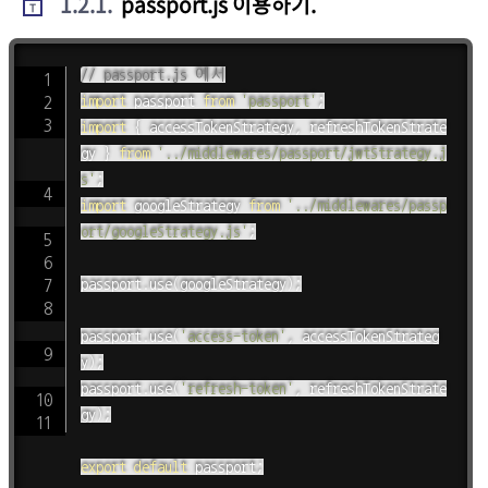
1.2.1
.
passport.js 이용하기.
T
// passport.js 에서
import
 passport 
from
'passport'
;
import
{
 accessTokenStrategy
,
 refreshTokenStrate
gy 
}
from
'../middlewares/passport/jwtStrategy.j
s'
;
import
 googleStrategy 
from
'../middlewares/passp
ort/googleStrategy.js'
;
passport
.
use
(
googleStrategy
)
;
passport
.
use
(
'access-token'
,
 accessTokenStrateg
y
)
;
passport
.
use
(
'refresh-token'
,
 refreshTokenStrate
gy
)
;
export
default
 passport
;