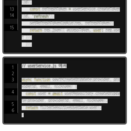
(
id
)
;
const
 refreshToken 
=
 userService
.
createToken
(
id
,
'refresh'
)
;
setRefreshTokenCookie
(
res
,
 refreshToken
)
;
return
 res
.
json
(
{
 accessToken
,
user
:
 req
.
use
r 
}
)
;
}
)
;
// userService.js 에서
async
function
oauthCreateOrUpdate
(
provider
,
 pro
viderId
,
 email
,
 nickname
)
{
const
 user 
=
await
 userRepository
.
createOrUpda
te
(
provider
,
 providerId
,
 email
,
 nickname
)
;
return
filterSensitiveUserData
(
user
)
;
}