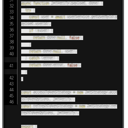
async
function
jwtVerify
(
payload
,
 done
)
{
try
{
const
 user 
=
await
 userService
.
getUserById
(
p
ayload
.
userId
)
;
if
(
!
user
)
{
return
done
(
null
,
false
)
;
}
return
done
(
null
,
 user
)
;
}
catch
(
error
)
{
return
done
(
error
,
false
)
;
}
}
const
 accessTokenStrategy 
=
new
JwtStrategy
(
acce
ssTokenOptions
,
 jwtVerify
)
;
const
 refreshTokenStrategy 
=
new
JwtStrategy
(
ref
reshTokenOptions
,
 jwtVerify
)
;
export
{