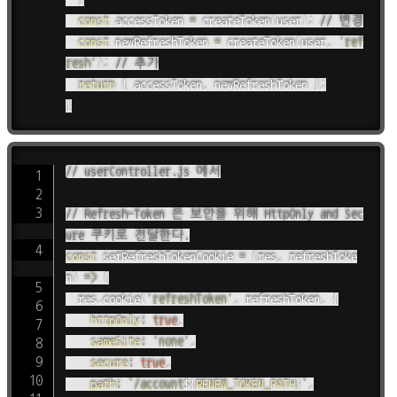
const
 accessToken 
=
createToken
(
user
)
;
// 변경
const
 newRefreshToken 
=
createToken
(
user
,
'ref
resh'
)
;
// 추가
return
{
 accessToken
,
 newRefreshToken 
}
;
}
// userController.js 에서
// Refresh-Token 은 보안을 위해 HttpOnly and Sec
ure 쿠키로 전달한다.
const
setRefreshTokenCookie
=
(
res
,
 refreshToke
n
)
=>
{
	res
.
cookie
(
'refreshToken'
,
 refreshToken
,
{
httpOnly
:
true
,
sameSite
:
'none'
,
secure
:
true
,
path
:
`
/account
${
RENEW_TOKEN_PATH
}
`
,