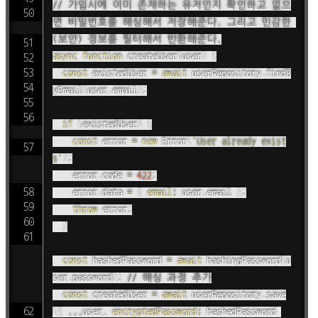
// 가입시에 이미 존재하는 유저인지 확인하고 없으
면 비밀번호를 해싱해서 저장해준다. 그리고 민감한 
(보안) 정보를 필터해서 반환해준다.
async
function
createUser
(
user
)
{
const
 existedUser 
=
await
 userRepository
.
findB
yEmail
(
user
.
email
)
;
if
(
existedUser
)
{
const
 error 
=
new
Error
(
'User already exist
s'
)
;
		error
.
code 
=
422
;
		error
.
data 
=
{
email
:
 user
.
email 
}
;
throw
 error
;
}
const
 hashedPassword 
=
await
hashingPassword
(
u
ser
.
password
)
;
// 해싱 과정 추가
const
 createdUser 
=
await
 userRepository
.
save
(
{
...
user
,
encryptedPassword
:
 hashedPassword 