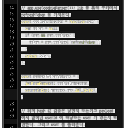
// app.use(cookieParser()); lib 를 통해 쿠키에서 
refreshToken 을 가져온다.
const
cookieExtractor
=
function
(
req
)
{
var
 token 
=
null
;
if
(
req 
&&
 req
.
cookies
)
{
		token 
=
 req
.
cookies
[
'refreshToken'
]
;
}
return
 token
;
}
;
const
 refreshTokenOptions 
=
{
jwtFromRequest
:
 cookieExtractor
,
secretOrKey
:
 process
.
env
.
JWT_SECRET
,
}
// 뒤의 hash 값 검증은 당연히 하는거고 payload 
에서 얻어낸 userId 에 해당하는 user 가 있는지 확
인한다. 그리고 user 를 돌려준다.