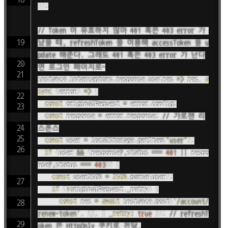
}
)
;
// Token 이 유효하지 않아 401 혹은 403 error 가 
났을 때, refreshToken 을 이용해 accessToken 을 u
pdate 해준다. 그래도 401 혹은 403 error 가 난다
면 로그인 페이지로~
instance
.
interceptors
.
response
.
use
(
res
=>
 res
,
a
sync
(
error
)
=>
{
const
 originalRequest 
=
 error
.
config
;
const
 response 
=
 error
.
response
;
// 가로챈 리
스폰스
const
 user 
=
 localStorage
.
getItem
(
"user"
)
;
if
(
user 
&&
(
response
?.
status 
===
401
||
 respo
nse
?.
status 
===
403
)
)
{
const
 userJSON 
=
JSON
.
parse
(
user
)
;
if
(
!
originalRequest
.
_retry
)
{
const
 res 
=
await
 instance
.
post
(
'/account/
renew-token'
,
{
}
,
{
_retry
:
true
}
)
;
// refreshT
oken 은 HttpOnly 쿠키로 전달.