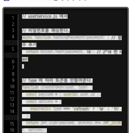
// userService.js 에서
// 비밀번호를 해싱한다.
async
function
hashingPassword
(
password
)
{
// 함
수 추가
return
 bcrypt
.
hash
(
password
,
10
)
;
// 2^10 번 h
ash
}
// Type 에 따라 토큰을 만들어준다.
function
createToken
(
user
,
 type
)
{
const
 payload 
=
{
userId
:
 user
.
id 
}
;
const
 options 
=
{
expiresIn
:
 type 
===
'refresh'
?
'1w'
:
'1h'
,
}
;
return
 jwt
.
sign
(
payload
,
 process
.
env
.
JWT_SECRE
T
,
 options
)
;