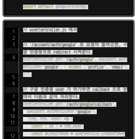
export
default
 googleStrategy
;
// userController.js 에서
// '/account/auth/google' 로 요청이 들어오면, 구
글 인증창으로 redirect 시켜준다.
userController
.
get
(
'/auth/google'
,
 passport
.
auth
enticate
(
'google'
,
{
scope
:
[
'profile'
,
'email'
]
}
)
)
;
// 구글 인증을 user 가 허가하면 callback 으로 받
아서 다음과 같이 처리한다.
userController
.
get
(
'/auth/google/callback'
,
	passport
.
authenticate
(
'google'
)
,
(
req
,
 res
,
 next
)
=>
{
const
{
 id 
}
=
 req
.
user
;
const
 accessToken 
=
 userService
.
createToken