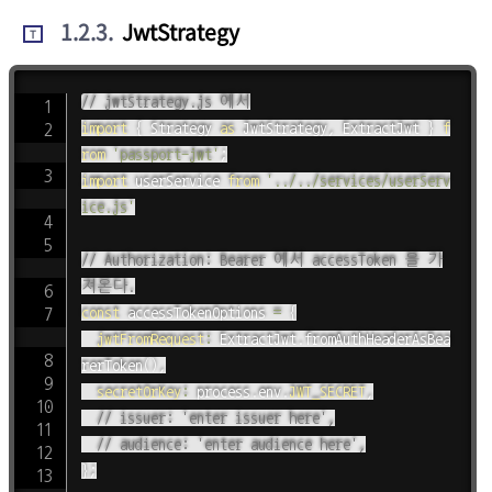
1.2.3
.
JwtStrategy
T
// jwtStrategy.js 에서
import
{
 Strategy 
as
 JwtStrategy
,
 ExtractJwt 
}
f
rom
'passport-jwt'
;
import
 userService 
from
'../../services/userServ
ice.js'
// Authorization: Bearer 에서 accessToken 을 가
져온다.
const
 accessTokenOptions 
=
{
jwtFromRequest
:
 ExtractJwt
.
fromAuthHeaderAsBea
rerToken
(
)
,
secretOrKey
:
 process
.
env
.
JWT_SECRET
,
// issuer: 'enter issuer here',
// audience: 'enter audience here',
}
;