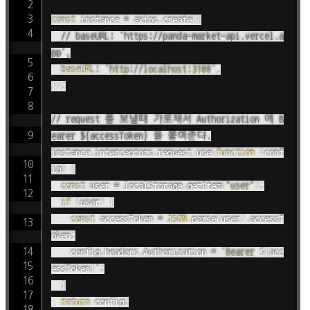
const
 instance 
=
 axios
.
create
(
{
// baseURL: `https://panda-market-api.vercel.a
pp`,
baseURL
:
`
http://localhost:3100
`
,
}
)
;
// request 를 보낼때 가로채서 Authorization 에 B
earer ${accessToken} 을 붙여준다.
instance
.
interceptors
.
request
.
use
(
function
(
conf
ig
)
{
const
 user 
=
 localStorage
.
getItem
(
"user"
)
;
if
(
user
)
{
const
 accessToken 
=
JSON
.
parse
(
user
)
.
accessT
oken
;
		config
.
headers
.
Authorization 
=
`
Bearer 
${
acc
essToken
}
`
;
}
return
 config
;