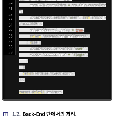
			userJSON
.
accessToken 
=
 res
.
data
.
accessToke
n
;
			localStorage
.
setItem
(
"user"
,
JSON
.
stringif
y
(
userJSON
)
)
;
			originalRequest
.
_retry 
=
true
;
return
instance
(
originalRequest
)
;
}
else
{
			localStorage
.
removeItem
(
"user"
)
;
			window
.
location
.
href 
=
'/login'
;
}
}
return
 Promise
.
reject
(
error
)
;
}
)
;
export
default
 instance
;
1.2
.
Back-End 단에서의 처리.
T