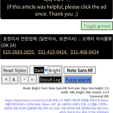
(If this article was helpful, please click the ad
once. Thank you. ;)
Toggle
a
mess
포장이사 전문업체 (일반이사, 보관이사) :: 오케이 이사물류
(OK 24)
010-2683-2655
,
031-410-0424
,
031-408-0424
Reset Styles
Dark
Bright
A
=
DocuK Log
Fuzzy search
A
=
Mode: Bright; Font: Noto Sans KR; font-size: 16px; line-height: 1.5;
width: 448, height: 896, version: 3.3.3
Canonical URI:
https://kipid.tistory.com/entry/11월-04일-2기-위클리-페이퍼-경험을-바탕으로-React-
애플리케이션에서-JSON-Web-Token-JWT-을-사용하여-사용자-인증-시스템을-구현하는-
방법에-대해-자세히-설명해주세요-특히-로그아웃-구현-로직에-대해-설명해주세요-RESTful-
API의-개념과-주요-제약-조건을-설명하세요