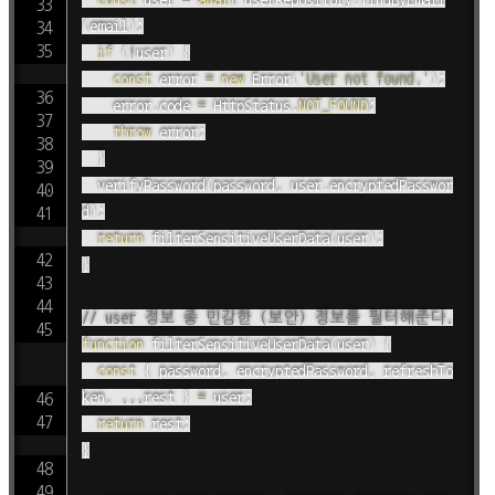
(
email
)
;
if
(
!
user
)
{
const
 error 
=
new
Error
(
'User not found.'
)
;
		error
.
code 
=
 HttpStatus
.
NOT_FOUND
;
throw
 error
;
}
verifyPassword
(
password
,
 user
.
encryptedPasswor
d
)
;
return
filterSensitiveUserData
(
user
)
;
}
// user 정보 중 민감한 (보안) 정보를 필터해준다.
function
filterSensitiveUserData
(
user
)
{
const
{
 password
,
 encryptedPassword
,
 refreshTo
ken
,
...
rest 
}
=
 user
;
return
 rest
;
}