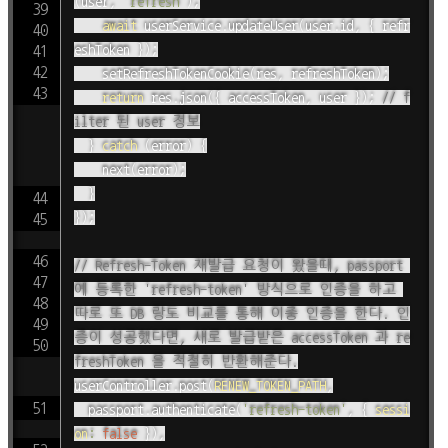
(
user
,
'refresh'
)
;
await
 userService
.
updateUser
(
user
.
id
,
{
 refr
eshToken 
}
)
;
setRefreshTokenCookie
(
res
,
 refreshToken
)
;
return
 res
.
json
(
{
 accessToken
,
 user 
}
)
;
// f
ilter 된 user 정보
}
catch
(
error
)
{
next
(
error
)
;
}
}
)
;
// Refresh-Token 재발급 요청이 왔을때, passport 
에 등록한 'refresh-token' 방식으로 인증을 하고 
따로 또 DB 랑도 비교를 통해 이중 인증을 한다. 인
증이 성공했다면, 새로 발급받은 accessToken 과 re
freshToken 을 적절히 반환해준다.
userController
.
post
(
RENEW_TOKEN_PATH
,
	passport
.
authenticate
(
'refresh-token'
,
{
sessi
on
:
false
}
)
,