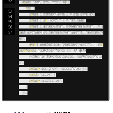
async
(
req
,
 res
,
 next
)
=>
{
try
{
const
{
 refreshToken 
}
=
 req
.
cookies
;
const
{
id
:
 userId 
}
=
 req
.
user
;
const
{
 accessToken
,
 newRefreshToken 
}
=
a
wait
 userService
.
refreshToken
(
userId
,
 refreshTok
en
)
;
await
 userService
.
updateUser
(
userId
,
{
ref
reshToken
:
 newRefreshToken 
}
)
;
// 추가
setRefreshTokenCookie
(
res
,
 newRefreshToke
n
)
;
return
 res
.
json
(
{
 accessToken 
}
)
;
}
catch
(
error
)
{
return
next
(
error
)
;
}
}
)
;