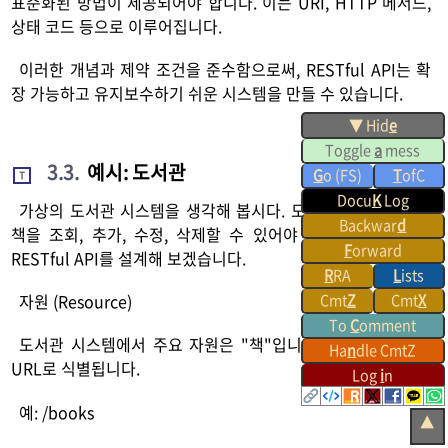
표준화된 방법이 제공되어야 합니다. 이는 URI, HTTP 메서드,
상태 코드 등으로 이루어집니다.
이러한 개념과 제약 조건을 준수함으로써, RESTful API는 확
장 가능하고 유지보수하기 쉬운 시스템을 만들 수 있습니다.
▼ Hid
e
Toggle
a
mess
3.3
.
예시: 도서관
G
o (FS)
T
ofC
T
Docu
K
Log
가상의 도서관 시스템을 생각해 봅시다. 도서관 시스템에서는
Backwar
d
책을 조회, 추가, 수정, 삭제할 수 있어야 합니다. 이를 위해
F
orward
RESTful API를 설계해 보겠습니다.
R
RA
L
ists
Cmt
Z
Cmt
X
자원 (Resource)
To
C
omment
도서관 시스템에서 주요 자원은 "책"입니다. 각 책은 고유한
Ha
n
dle CmtZ
URL로 식별됩니다.
Log
i
n
예: /books
▲