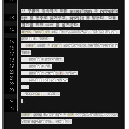
// 구글에 접속하기 위한 accessToken 과 refreshTo
ken 을 변수로 넘겨주고, profile 을 받는다. 다음 
인가를 위해 user 를 넘겨준다.
async
function
verify
(
accessToken
,
 refreshToken
,
profile
,
 done
)
{
const
 user 
=
await
 userService
.
oauthCreateOrUp
date
(
		profile
.
provider
,
		profile
.
id
,
		profile
.
emails
[
0
]
.
value
,
		profile
.
displayName

)
;
done
(
null
,
 user
)
;
}
const
 googleStrategy 
=
new
GoogleStrategy
(
google
StrategyOptions
,
 verify
)
;