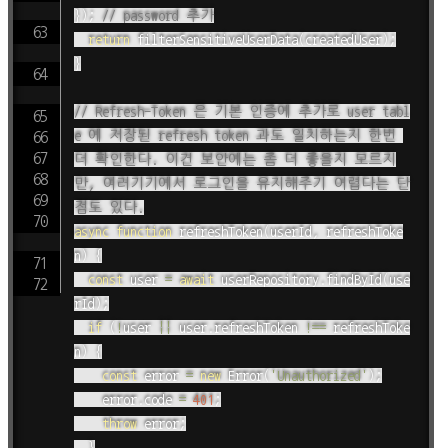
}
)
;
// password 추가
return
filterSensitiveUserData
(
createdUser
)
;
}
// Refresh-Token 은 기본 인증에 추가로 user tabl
e 에 저장된 refresh token 과도 일치하는지 한번 
더 확인한다. 이건 보안에는 좀 더 좋을지 모르지
만, 여러기기에서 로그인을 유지해주기 어렵다는 단
점도 있다.
async
function
refreshToken
(
userId
,
 refreshToke
n
)
{
const
 user 
=
await
 userRepository
.
findById
(
use
rId
)
;
if
(
!
user 
||
 user
.
refreshToken 
!==
 refreshToke
n
)
{
const
 error 
=
new
Error
(
'Unauthorized'
)
;
		error
.
code 
=
401
;
throw
 error
;
}