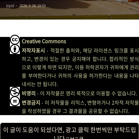
kipid
2026. 3. 28. 18:59
Token(JWT)을 사용하여 사용자
인증 시스템을 구현하는 방법에
대해 자세히 설명해주세요. 특히
Creative Commons
로그아웃 구현 로직에 대해
저작자표시
- 적절한 출처와, 해당 라이센스 링크를 표시
하고, 변경이 있는 경우 공지해야 합니다. 합리적인 방식
설명해주세요. RESTful API의
으로 이렇게 하면 되지만, 이용 허락권자가 귀하에게 권리
개념과 주요 제약 조건을
를 부여한다거나 귀하의 사용을 허가한다는 내용을 나타
내서는 안 됩니다.
설명하세요.
비영리
- 이 저작물은 영리 목적으로 이용할 수 없습니다.
변경금지
- 이 저작물을 리믹스, 변형하거나 2차적 저작물
을 작성하였을 경우 그 결과물을 공유할 수 없습니다.
이 글이 도움이 되셨다면, 광고 클릭 한번씩만 부탁드립
니다 =ㅂ=ㅋ.