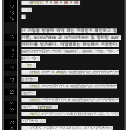
maxAge
:
7
*
24
*
60
*
60
,
}
)
;
}
;
// 가입을 받을때 이미 있는 계정인지 확인하고 없
다면, accessToken 과 refreshToken 및 필터된 user 
데이터를 넘겨준다. 비밀번호는 해싱해서 저장한다.
userController
.
post
(
'/users'
,
async
(
req
,
 res
,
 n
ext
)
=>
{
try
{
const
 user 
=
await
 userService
.
createUser
(
re
q
.
body
)
;
const
 accessToken 
=
 userService
.
createToken
(
user
)
;
const
 refreshToken 
=
 userService
.
createToken
(
user
,
'refresh'
)
;
await
 userService
.
updateUser
(
user
.
id
,
{
 refr
eshToken 
}
)
;
setRefreshTokenCookie
(
res
,
 refreshToken
)
;