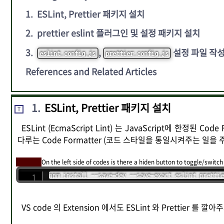
1
.
ESLint, Prettier 패키지 설치
2
.
prettier eslint 플러그인 및 설정 패키지 설치
3
.
,
설정 파일 작
eslint.config.js
prettier.config.js
References and Related Articles
1
.
ESLint, Prettier 패키지 설치
T
ESLint (EcmaScript Lint) 는 JavaScript에 한정된 
다루는 Code Formatter (코드 스타일을 통일시켜주는 일을 주
On the left side of codes is there a hiden button to toggle/switch
npm install --save-dev --save-exact eslint prettie
VS code 의 Extension 에서도 ESLint 와 Prettier 를 깔아