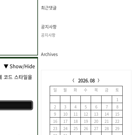
글
과
최근댓글
인
기
글
공지사항
공지사항
Archives
▼ Show/Hide
C
는 전체 코드 스타일을
a
2026. 08
l
일
월
화
수
목
금
토
e
n
1
d
2
3
4
5
6
7
8
a
9
10
11
12
13
14
15
r
16
17
18
19
20
21
22
23
24
25
26
27
28
29