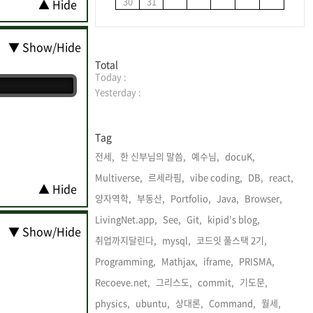
30
31
▲ Hide
▼ Show/Hide
방
Total
Today :
문
자
Yesterday :
수
Tag
전세,
한 신부님의 말씀,
예수님,
docuK,
Multiverse,
르세라핌,
vibe coding,
DB,
react,
▲ Hide
양자역학,
부동산,
Portfolio,
Java,
Browser,
LivingNet.app,
See,
Git,
kipid's blog,
▼ Show/Hide
취업까지달린다,
mysql,
코드잇 풀스택 2기,
Programming,
Mathjax,
iframe,
PRISMA,
Recoeve.net,
그리스도,
commit,
기도문,
physics,
ubuntu,
상대론,
Command,
월세,