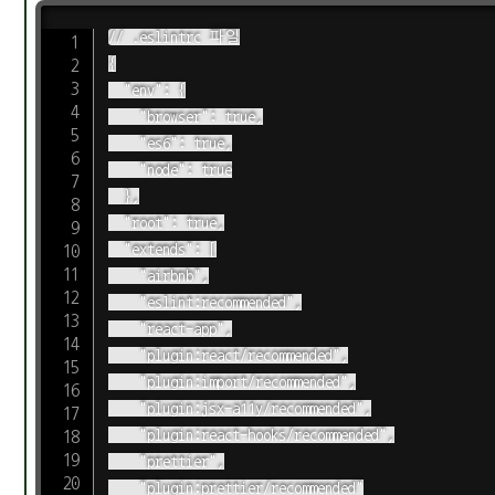
// .eslintrc 파일

{

	"env": {

		"browser": true,

		"es6": true,

		"node": true

	},

	"root": true,

	"extends": [

		"airbnb",

		"eslint:recommended",

		"react-app",

		"plugin:react/recommended",

		"plugin:import/recommended",

		"plugin:jsx-a11y/recommended",

		"plugin:react-hooks/recommended",

		"prettier",

		"plugin:prettier/recommended"
