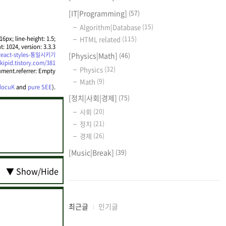
[IT|Programming]
(57)
Algorithm|Database
(15)
6px; line-height: 1.5;
HTML related
(115)
t: 1024, version: 3.3.3
t-React-styles-통일시키기
[Physics|Math]
(46)
/kipid.tistory.com/381
Physics
(32)
ment.referrer: Empty
Math
(9)
 docuK
and
pure SEE
).
[정치|사회|경제]
(75)
사회
(20)
정치
(21)
경제
(26)
[Music|Break]
(39)
▼ Show/Hide
최
최근글
인기글
근