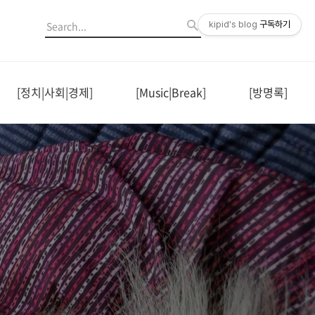
kipid's blog
구독하기
[정치|사회|경제]
[Music|Break]
[방명록]