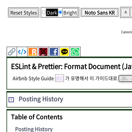
Reset Styles
Dark
Bright
A
Canoni
ESLint & Prettier: Format Document (
Airbnb Style Guide
[01]
가 유명해서 이 가이드대로
.js, 
Posting History
T
Table of Contents
Posting History