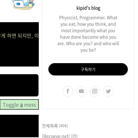
kipid's blog
Physicist, Programmer. What
you eat, how you think, and
most importantly what you
게 하면 되지만, 이
have done become who you
are. Who are you? and who will
you be?
구독하기
Toggle
a
mess
전체목록
(404)
[Recoeve.net]
(39)