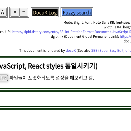
A
=
DocuK Log
Fuzzy search
=
Mode: Bright; Font: Noto Sans KR; font-size: 1
width: 1344, heigh
cal URI:
https://kipid.tistory.com/entry/ESLint-Prettier-Format-Document-JavaScrip
dg:plink (Document Global Permanent Link):
https:/
docu
This document is rendered by
docuK
(See also
SEE (Super Easy Edit) of
JavaScript, React styles 통일시키기)
파일들이 포멧화되도록 설정을 해보려고 함.
.jsx