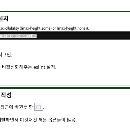
 설치
 scrollability ({max-height:some} or {max-height:none}).
nt-plugin-prettier
 플러그인.
 규칙을 비활성화해주는 eslint 설정.
 작성
 최근에 바뀐듯 함
[03]
.
문에, 개발하면서 이것저것 꺼둔 옵션들이 많음.