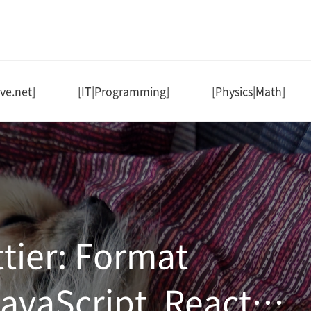
ve.net]
[IT|Programming]
[Physics|Math]
ttier: Format
avaScript, React