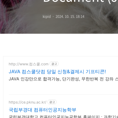
styles 통일
kipid
2024. 10. 15. 18:14
http://www.컴스쿨.com
광고
JAVA 컴스쿨닷컴 당일 신청&결제시 기프티콘!
JAVA 인강만으로 합격가능, 단기완성, 무한반복 전 강좌
https://ce.pknu.ac.kr/
광고
국립부경대 컴퓨터인공지능학부
국립부경대학교 컴퓨터인공지능공학부 홈페이지 : 과학기술