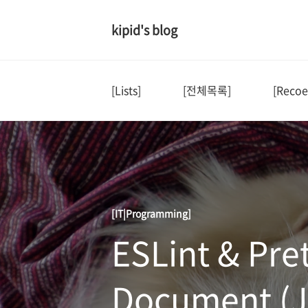
kipid's blog
[Lists]
[전체목록]
[Recoe
[IT|Programming]
ESLint & Pre
Document (J