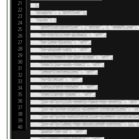
	],

	"plugins": ["prettier"],

	"rules": {

		"prettier/prettier": ["error", { "endOfLine": "auto" }],

		"no-restricted-globals": "off",

		"no-lone-blocks": "off",

		"no-unused-vars": "off",

		"react/react-in-jsx-scope": "off",

		"react/jsx-uses-react": "off",

		"import/extensions": "off",

		"no-bitwise": "off",

		"consistent-return": "off",

		"react/prop-types": "off",

		"jsx-a11y/click-events-have-key-events": "off",

		"jsx-a11y/no-static-element-interactions": "off",

		"jsx-a11y/no-noninteractive-element-interactions": "off",

		"jsx-a11y/label-has-associated-control": [2, { "some": ["nesting", "id"] }],

		"guard-for-in": "off",
