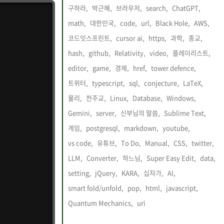
구하라,
박근혜,
브라우저,
search,
ChatGPT,
math,
대한민국,
code,
url,
Black Hole,
AWS,
코드잇스프린트,
cursor ai,
https,
과학,
종교,
hash,
github,
Relativity,
video,
플레이리스트,
editor,
game,
경제,
href,
tower defence,
트위터,
typescript,
sql,
conjecture,
LaTeX,
물리,
천주교,
Linux,
Database,
Windows,
Gemini,
server,
신부님의 말씀,
Sublime Text,
게임,
postgresql,
markdown,
youtube,
vs code,
유튜브,
To Do,
Manual,
CSS,
twitter,
LLM,
Converter,
하느님,
Super Easy Edit,
data,
setting,
jQuery,
KARA,
십자가,
AI,
smart fold/unfold,
pop,
html,
javascript,
Quantum Mechanics,
uri,