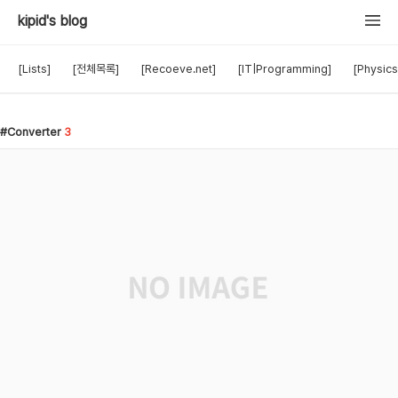
kipid's blog
[Lists]
[전체목록]
[Recoeve.net]
[IT|Programming]
[Physics
Converter
3