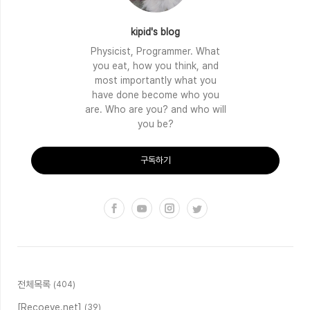
kipid's blog
Physicist, Programmer. What
you eat, how you think, and
most importantly what you
have done become who you
are. Who are you? and who will
you be?
구독하기
전체목록
(404)
[Recoeve.net]
(39)