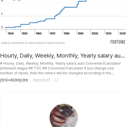
Hourly, Daily, Weekly, Monthly, Yearly salary auto
Converter/Calculator (minimum wage)
# Hourly, Daily, Weekly, Monthly, Yearly salary auto Converter/Calculator
(minimum wage) ## TOC ## Converter/Calculator If you change one
number of inputs, then the others will be changed according to the
corresponding work times. Hourly : $/1hour Daily : $/1day hours work
[정치|사회|경제]/경제
2022.12.27
Weekly : $/1week days work Monthly : $/1month days work (\frac{5}{7}
\times 30.5 = 21.8days) Yearly : $/1year months work ##..