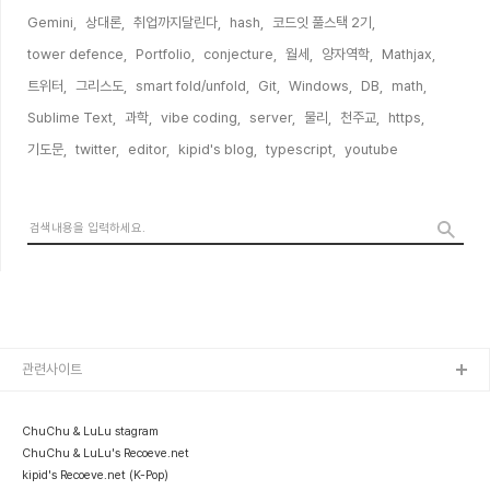
Gemini,
상대론,
취업까지달린다,
hash,
코드잇 풀스택 2기,
tower defence,
Portfolio,
conjecture,
월세,
양자역학,
Mathjax,
트위터,
그리스도,
smart fold/unfold,
Git,
Windows,
DB,
math,
Sublime Text,
과학,
vibe coding,
server,
물리,
천주교,
https,
기도문,
twitter,
editor,
kipid's blog,
typescript,
youtube,
관련사이트
ChuChu & LuLu stagram
ChuChu & LuLu's Recoeve.net
kipid's Recoeve.net (K-Pop)