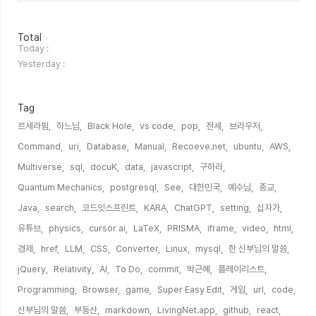
방
Total
문
Today :
자
Yesterday :
수
Tag
르세라핌,
하느님,
Black Hole,
vs code,
pop,
전세,
브라우저,
Command,
uri,
Database,
Manual,
Recoeve.net,
ubuntu,
AWS,
Multiverse,
sql,
docuK,
data,
javascript,
구하라,
Quantum Mechanics,
postgresql,
See,
대한민국,
예수님,
종교,
Java,
search,
코드잇스프린트,
KARA,
ChatGPT,
setting,
십자가,
유튜브,
physics,
cursor ai,
LaTeX,
PRISMA,
iframe,
video,
html,
경제,
href,
LLM,
CSS,
Converter,
Linux,
mysql,
한 신부님의 말씀,
jQuery,
Relativity,
AI,
To Do,
commit,
박근혜,
플레이리스트,
Programming,
Browser,
game,
Super Easy Edit,
게임,
url,
code,
신부님의 말씀,
부동산,
markdown,
LivingNet.app,
github,
react,