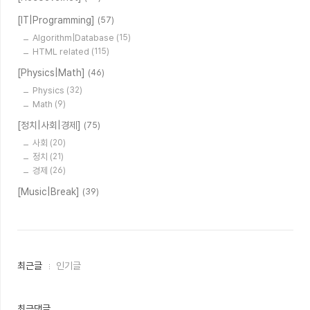
[IT|Programming]
(57)
Algorithm|Database
(15)
HTML related
(115)
[Physics|Math]
(46)
Physics
(32)
Math
(9)
[정치|사회|경제]
(75)
사회
(20)
정치
(21)
경제
(26)
[Music|Break]
(39)
최
최근글
인기글
근
글
과
인
최근댓글