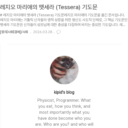
레지오 마리애의 뗏세라 (Tessera) 기도문
# 레지오 마리애의 뗏세라 (Tessera) 기도문레지오 마리애의 기도문을 옮긴 문서입니다.
레지오 마리애는 가톨릭 신자들의 영적 성장을 위한 평신도 사도직 단체로, 그 핵심 기도문인
뗏세라 기도문은 신자들이 성모님께 대한 충성을 다짐하며 바치는 중요한 기도입니다. 레지
오 마리애 뗏세라 기도문, by 7토박이윗쪽 버튼들을 통해서 자신의 스타일에 맞게 고쳐서 보
[정치|사회|경제]/사회
2026.03.28
세요.Reset docuK style: 스타일 초기화, Dark, Bright: 어두운 배경, 밝은 배경, 맑은 고
딕: 글씨체, a, A: 글씨 크기, =, ==: 줄간격.Table of Contents: 목차.목차에서 소제목을
누르면 해당 기도문으로 갑니다. 소제목 옆의 T 를 누르면 목차로 이동합니다. 오른쪽의
Show/Hide: 보이기/숨기기 ..
kipid's blog
Physicist, Programmer. What
you eat, how you think, and
most importantly what you
have done become who you
are. Who are you? and who will