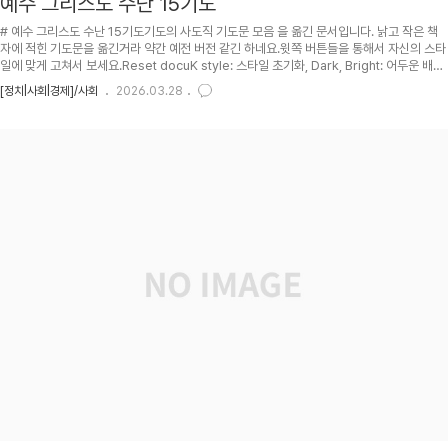
예수 그리스도 수난 15기도
# 예수 그리스도 수난 15기도기도의 사도직 기도문 모음 을 옮긴 문서입니다. 낡고 작은 책
자에 적힌 기도문을 옮긴거라 약간 예전 버전 같긴 하네요.윗쪽 버튼들을 통해서 자신의 스타
일에 맞게 고쳐서 보세요.Reset docuK style: 스타일 초기화, Dark, Bright: 어두운 배경,
밝은 배경, 맑은 고딕: 글씨체, a, A: 글씨 크기, =, ==: 줄간격.Table of Contents: 목차.목
[정치|사회|경제]/사회
2026.03.28
차에서 소제목을 누르면 해당 기도문으로 갑니다. 소제목 옆의 T 를 누르면 목차로 이동합니
다. 오른쪽의 Show/Hide: 보이기/숨기기 버튼 누르시면 해당 부분이 숨겨지거나 나타납니
다.영어로 번역된 주 기도문들은 다음과 같습니다. [주님의 기도 :: The Lord's Prayer ],
[성모송..