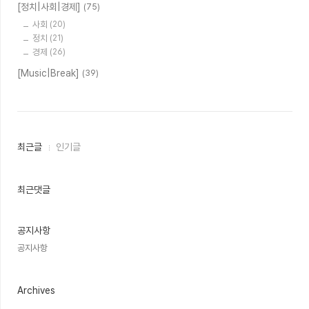
[정치|사회|경제]
(75)
사회
(20)
정치
(21)
경제
(26)
[Music|Break]
(39)
최
최근글
인기글
근
글
과
인
최근댓글
기
글
공지사항
공지사항
Archives