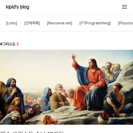
kipid's blog
[Lists]
[전체목록]
[Recoeve.net]
[IT|Programming]
[Physics
그리스도
2