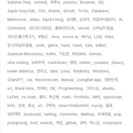
Sublime Text,
commit,
유튜브,
physics,
Browser,
Git,
Super Easy Edit,
CSS,
iframe,
docuK,
To Do,
Database,
Multiverse,
video,
kipid's blog,
상대론,
십자가,
취업까지달린다,
AI,
Command,
코드잇스프린트,
플레이리스트,
server,
신부님의 말씀,
코드잇 풀스택 2기,
부동산,
Java,
cursor ai,
예수님,
LLM,
https,
한 신부님의 말씀,
code,
game,
hash,
react,
See,
editor,
Quantum Mechanics,
KARA,
기도문,
PRISMA,
Gemini,
vibe coding,
브라우저,
markdown,
경제,
twitter,
youtube,
jQuery,
tower defence,
천주교,
data,
Linux,
Relativity,
Windows,
ChatGPT,
sql,
Recoeve.net,
Manual,
LivingNet.app,
대한민국,
uri,
Black Hole,
트위터,
DB,
Programming,
그리스도,
ubuntu,
LaTeX,
vs code,
물리,
박근혜,
math,
Portfolio,
AWS,
typescript,
html,
전세,
종교,
url,
구하라,
smart fold/unfold,
mysql,
월세,
양자역학,
javascript,
setting,
Converter,
Mathjax,
르세라핌,
pop,
postgresql,
href,
search,
게임,
github,
과학,
하느님,
conjecture,