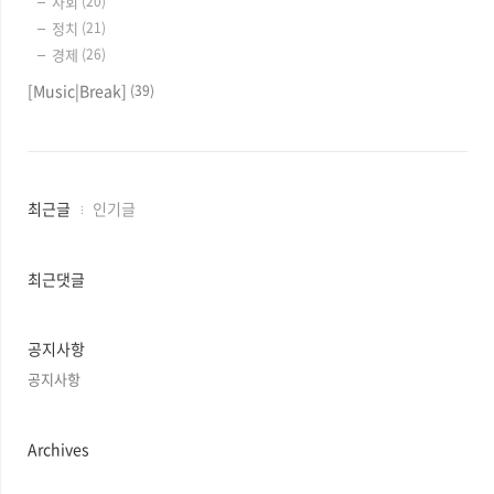
사회
(20)
정치
(21)
경제
(26)
[Music|Break]
(39)
최
최근글
인기글
근
글
과
최근댓글
인
기
글
공지사항
공지사항
Archives