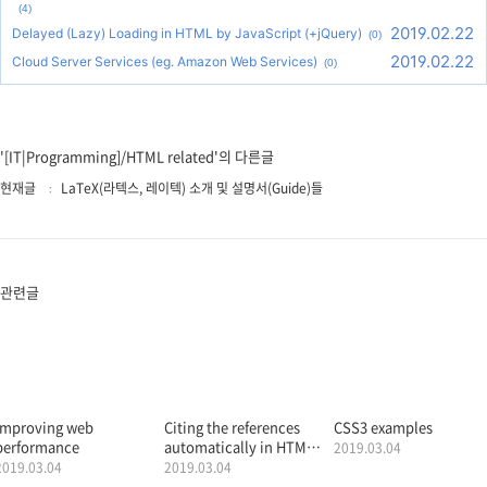
(4)
2019.02.22
Delayed (Lazy) Loading in HTML by JavaScript (+jQuery)
(0)
2019.02.22
Cloud Server Services (eg. Amazon Web Services)
(0)
'[IT|Programming]/HTML related'의 다른글
현재글
LaTeX(라텍스, 레이텍) 소개 및 설명서(Guide)들
관련글
Improving web
Citing the references
CSS3 examples
performance
automatically in HTML
2019.03.04
(like LaTeX)
2019.03.04
2019.03.04