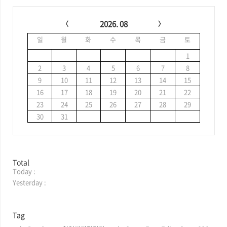
C
a
2026. 08
l
일
월
화
수
목
금
토
e
n
1
d
2
3
4
5
6
7
8
a
9
10
11
12
13
14
15
r
16
17
18
19
20
21
22
23
24
25
26
27
28
29
30
31
방
Total
Today :
문
자
Yesterday :
수
Tag