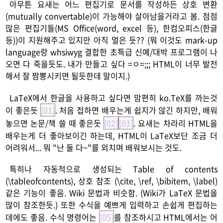
아무튼 요새는 어느 편집기로 문서를 작성하든 상호 변환
(mutually convertable)이 가능해야 살아남을거라고 봄. 점점
많은 편집기들(MS Office(word, excel 등), 한컴오피스(한글
등))이 지원해주고 있지만 아직 멀은 듯?? (뭐 이것도 mark-up
language랑 whsiwyg 결합한 초특급 신예/대박 프로그램이 나
오면 다 죽을듯도. 내가 만들고 싶다 =ㅇ=;;; HTML이 너무 발전
해서 잘 짬뽕시키면 될듯한데 말이지.)
LaTeX에서 한글을 사용하고 싶다면 맘편히 ko.TeX를 까는것
이 좋은듯
[01]
. 처음 접하면 배우는게 쉽지가 않긴 하지만, 배워
놓으면 논문/책 쓸 때 좋은듯
[02]
[03]
. 요새는 차라리 HTML을
배우는게 더 좋아보이긴 하는데, HTML이 LaTeX보단 조금 더
어려워서... 뭐 "난 둘 다~"를 외치며 배워보시는 것도.
특히나 자동적으로 생성되는 Table of contents
(\tableofcontents), 상호 참조 (\cite, \ref, \bibitem, \label)
같은 기능이 좋음. Wiki 문법과 비슷함. (Wiki가 LaTeX 문법을
많이 참조한듯.) 또한 수식을 예쁘게 입력하고 손쉽게 편집하는
데에도 좋음. 수식 명령어는
[05]
를 참조하시고 HTML에서는 어