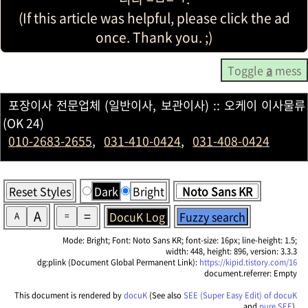
(If this article was helpful, please click the ad
once. Thank you. ;)
Toggle
a
mess
포장이사 전문업체 (일반이사, 보관이사) :: 오케이 이사물류
(OK 24)
010-2683-2655
,
031-410-0424
,
031-408-0424
Reset Styles
Dark
Bright
A
=
DocuK Log
Fuzzy search
A
=
Mode: Bright; Font: Noto Sans KR; font-size: 16px; line-height: 1.5;
width: 448, height: 896, version: 3.3.3
dg:plink (Document Global Permanent Link):
https://kipid.tistory.com/16
document.referrer: Empty
This document is rendered by
docuK
(See also
SEE (Super Easy Edit) of docuK
and
pure SEE
).