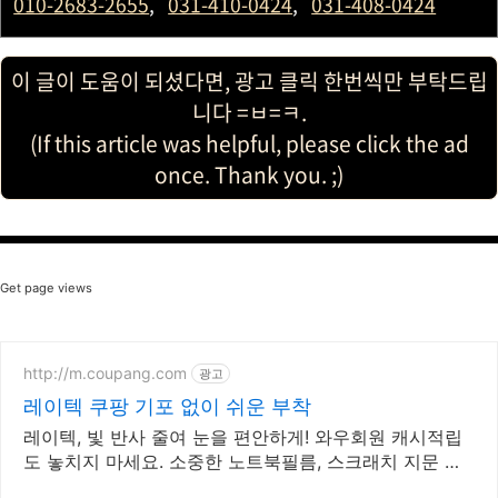
010-2683-2655
,
031-410-0424
,
031-408-0424
이 글이 도움이 되셨다면, 광고 클릭 한번씩만 부탁드립
니다 =ㅂ=ㅋ.
(If this article was helpful, please click the ad
once. Thank you. ;)
Get page views
http://m.coupang.com
광고
레이텍 쿠팡 기포 없이 쉬운 부착
레이텍, 빛 반사 줄여 눈을 편안하게! 와우회원 캐시적립
도 놓치지 마세요. 소중한 노트북필름, 스크래치 지문 걱
정 없이! 로켓배송으로 바로 만나보세요.