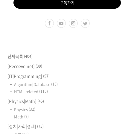
구독하기
전체목록
(404)
[Recoeve.net]
(39)
[IT|Programming]
(57)
Algorithm|Database
(15)
HTML related
(115)
[Physics|Math]
(46)
Physics
(32)
Math
(9)
[정치|사회|경제]
(75)