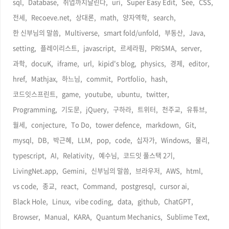
sql,
Database,
취업까지달린다,
uri,
Super Easy Edit,
See,
CSS,
전세,
Recoeve.net,
상대론,
math,
양자역학,
search,
한 신부님의 말씀,
Multiverse,
smart fold/unfold,
부동산,
Java,
setting,
플레이리스트,
javascript,
르세라핌,
PRISMA,
server,
과학,
docuK,
iframe,
url,
kipid's blog,
physics,
경제,
editor,
href,
Mathjax,
하느님,
commit,
Portfolio,
hash,
코드잇스프린트,
game,
youtube,
ubuntu,
twitter,
Programming,
기도문,
jQuery,
구하라,
트위터,
천주교,
유튜브,
월세,
conjecture,
To Do,
tower defence,
markdown,
Git,
mysql,
DB,
박근혜,
LLM,
pop,
code,
십자가,
Windows,
물리,
typescript,
AI,
Relativity,
예수님,
코드잇 풀스택 2기,
LivingNet.app,
Gemini,
신부님의 말씀,
브라우저,
AWS,
html,
vs code,
종교,
react,
Command,
postgresql,
cursor ai,
Black Hole,
Linux,
vibe coding,
data,
github,
ChatGPT,
Browser,
Manual,
KARA,
Quantum Mechanics,
Sublime Text,