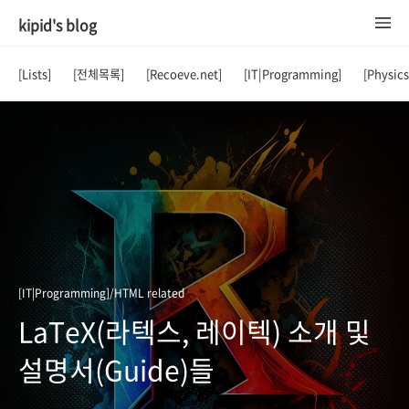
kipid's blog
[Lists]
[전체목록]
[Recoeve.net]
[IT|Programming]
[Physic
[IT|Programming]/HTML related
LaTeX(라텍스, 레이텍) 소개 및
설명서(Guide)들