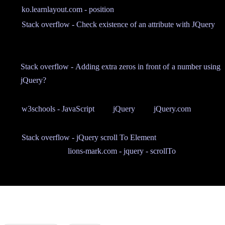
ko.learnlayout.com - position
; position css.
Stack overflow - Check existence of an attribute with JQuery
;
I used the answer by Jonathan Bergeron.
Stack overflow - Adding extra zeros in front of a number using
jQuery?
; I used the answer by Todd Yandell.
w3schools - JavaScript
, and
jQuery
; and
jQuery.com
; General
refereces about JavaScript and jQuery.
Stack overflow - jQuery scroll To Element
; I used the answer
by Steve. And
lions-mark.com - jquery - scrollTo
is also readab
le.