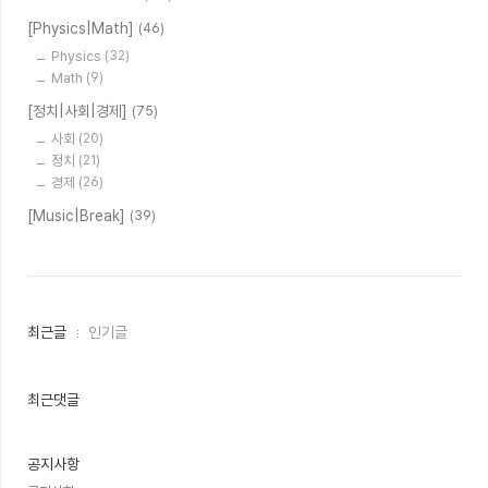
[Physics|Math]
(46)
Physics
(32)
Math
(9)
[정치|사회|경제]
(75)
사회
(20)
정치
(21)
경제
(26)
[Music|Break]
(39)
최
최근글
인기글
근
글
과
인
최근댓글
기
글
공지사항