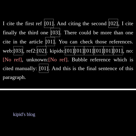
Citing the references automatically in
HTML (like LaTeX)
I cite the first ref
[01]
. And citing the second
[02]
, I cite
finally the third one
[03]
. There could be more than one
cite in the article
[01]
. You can check those references.
web:
[03]
, ref2:
[02]
. kipids:
[01]
[01]
[01]
[01]
[01]
[01]
, no:
[No ref]
, unknown:
[No ref]
. Bubble reference which is
cited manually:
[01]
. And this is the final sentence of this
paragraph.
References and Related Articles
kipid's blog
: this is the first reference.
reference 2: this is the second reference.
Web - the third reference.