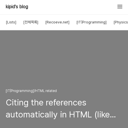
kipid's blog
[Lists]
[전체목록]
[Recoeve.net]
[IT|Programming]
[Physics
[IT|Programming]/HTML related
Citing the references
automatically in HTML (like
LaTeX)