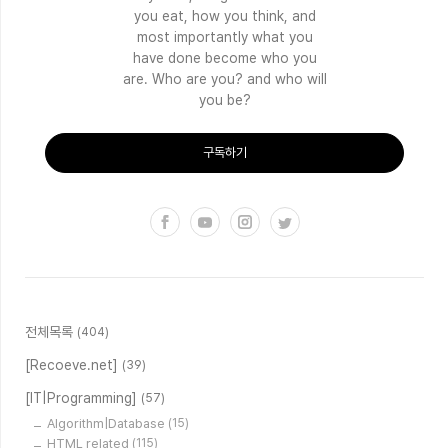
you eat, how you think, and
most importantly what you
have done become who you
are. Who are you? and who will
you be?
구독하기
전체목록
(404)
[Recoeve.net]
(39)
[IT|Programming]
(57)
Algorithm|Database
(15)
HTML related
(115)