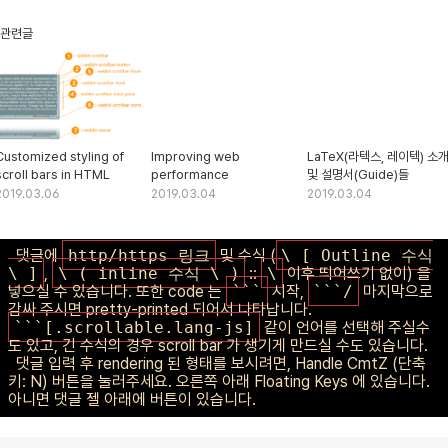
관련글
Customized styling of
Improving web
LaTeX(라텍스, 레이텍) 소
scroll bars in HTML
performance
및 설명서(Guide)들
2019.03.06
2019.03.04
2019.03.04
댓글에
http/https 링크
및 수식 (
\ [ Outline 수식
\ ]
,
\ ( inline 수식 \ )
::
\
이후 띄어쓰기 없이) 을
넣으실 수 있습니다. 또한 code 는
```
시작,
```/
마지막으로
감싸 주시면 pretty-printed 되어서 나타납니다.
```[.scrollable.lang-js]
같이 언어를 선택해 주실수
도 있고, 긴 수식의 경우 scroll bar 가 생기게 만드실 수도 있습니다.
댓글 입력 후 rendering 된 형태를 보시려면, Ha
n
dle CmtZ (단축
키: N) 버튼을 눌러주세요. 오른쪽 아래 Floating Keys 에 있습니다.
아니면 댓글 젤 아래에 버튼이 있습니다.