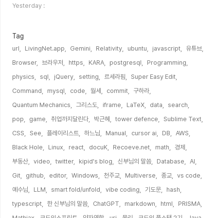
자
Yesterday :
수
Tag
url,
LivingNet.app,
Gemini,
Relativity,
ubuntu,
javascript,
유튜브,
Browser,
브라우저,
https,
KARA,
postgresql,
Programming,
physics,
sql,
jQuery,
setting,
르세라핌,
Super Easy Edit,
Command,
mysql,
code,
월세,
commit,
구하라,
Quantum Mechanics,
그리스도,
iframe,
LaTeX,
data,
search,
pop,
game,
취업까지달린다,
박근혜,
tower defence,
Sublime Text,
CSS,
See,
플레이리스트,
하느님,
Manual,
cursor ai,
DB,
AWS,
Black Hole,
Linux,
react,
docuK,
Recoeve.net,
math,
경제,
부동산,
video,
twitter,
kipid's blog,
신부님의 말씀,
Database,
AI,
Git,
github,
editor,
Windows,
천주교,
Multiverse,
종교,
vs code,
예수님,
LLM,
smart fold/unfold,
vibe coding,
기도문,
hash,
typescript,
한 신부님의 말씀,
ChatGPT,
markdown,
html,
PRISMA,
Mathjax,
코드잇스프린트,
양자역학,
uri,
물리,
코드잇 풀스택 2기,
Java,