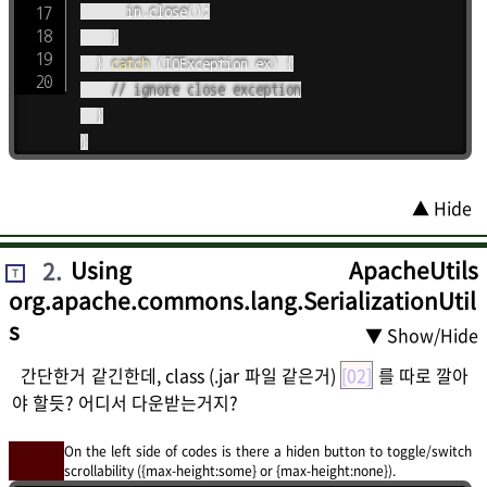
			in
.
close
(
)
;
}
}
catch
(
IOException
 ex
)
{
// ignore close exception
}
}
▲ Hide
2
.
Using ApacheUtils
T
org.apache.commons.lang.SerializationUtil
s
▼ Show/Hide
간단한거 같긴한데, class (.jar 파일 같은거)
[02]
를 따로 깔아
야 할듯? 어디서 다운받는거지?
On the left side of codes is there a hiden button to toggle/switch
scrollability ({max-height:some} or {max-height:none}).