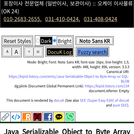
포장이사 전문업체 (일반이사, 보관이사) :: 오케이 이사물류
(OK 24)
010-2683-2655
,
031-410-0424
,
031-408-0424
Reset Styles
Dark
Bright
A
=
DocuK Log
Fuzzy search
A
=
Mode: Bright; Font: Noto Sans KR; font-size: 16px; line-height: 1.5;
width: 448, height: 896, version: 3.3.3
Canonical URI:
https://kipid.tistory.com/entry/Java-Serializable-Object-to-Byte-Array-or-SQL-
BLOB
dg:plink (Document Global Permanent Link):
https://kipid.tistory.com/134
document.referrer: Empty
This document is rendered by
docuK
(See also
SEE (Super Easy Edit) of docuK
and
pure SEE
).
Java Serializable Object to Byte Array