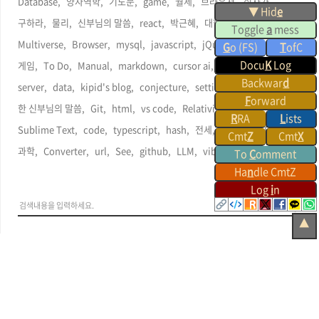
Database,
양자역학,
기도문,
game,
월세,
브라우저,
십자가,
▼ Hid
e
구하라,
물리,
신부님의 말씀,
react,
박근혜,
대한민국,
youtube,
Toggle
a
mess
Multiverse,
Browser,
mysql,
javascript,
jQuery,
Command,
G
o (FS)
T
ofC
Docu
K
Log
게임,
To Do,
Manual,
markdown,
cursor ai,
AI,
Gemini,
Backwar
d
server,
data,
kipid's blog,
conjecture,
setting,
search,
F
orward
한 신부님의 말씀,
Git,
html,
vs code,
Relativity,
하느님,
R
RA
L
ists
Sublime Text,
code,
typescript,
hash,
전세,
Linux,
KARA,
Cmt
Z
Cmt
X
과학,
Converter,
url,
See,
github,
LLM,
vibe coding,
To
C
omment
Ha
n
dle CmtZ
Log
i
n
▲
관련사이트
ChuChu & LuLu stagram