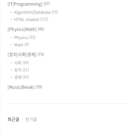
[IT|Programming]
(57)
Algorithm|Database
(15)
HTML related
(115)
[Physics|Math]
(46)
Physics
(32)
Math
(9)
[정치|사회|경제]
(75)
사회
(20)
정치
(21)
경제
(26)
[Music|Break]
(39)
최
최근글
인기글
근
글