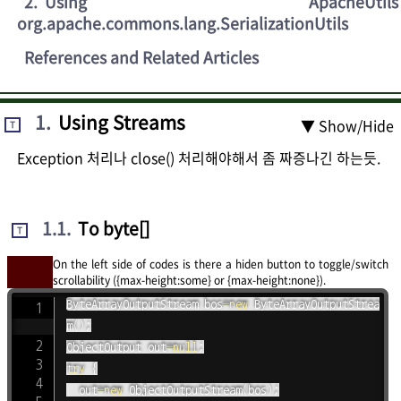
2
.
Using ApacheUtils
org.apache.commons.lang.SerializationUtils
References and Related Articles
1
.
Using Streams
▼ Show/Hide
T
Exception 처리나 close() 처리해야해서 좀 짜증나긴 하는듯.
1.1
.
To byte[]
T
On the left side of codes is there a hiden button to toggle/switch
scrollability ({max-height:some} or {max-height:none}).
ByteArrayOutputStream
 bos
=
new
ByteArrayOutputStrea
m
(
)
;
ObjectOutput
 out
=
null
;
try
{
	out
=
new
ObjectOutputStream
(
bos
)
;