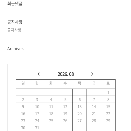
과
최근댓글
인
기
글
공지사항
공지사항
Archives
C
a
2026. 08
l
일
월
화
수
목
금
토
e
n
1
d
2
3
4
5
6
7
8
a
9
10
11
12
13
14
15
r
16
17
18
19
20
21
22
23
24
25
26
27
28
29
30
31