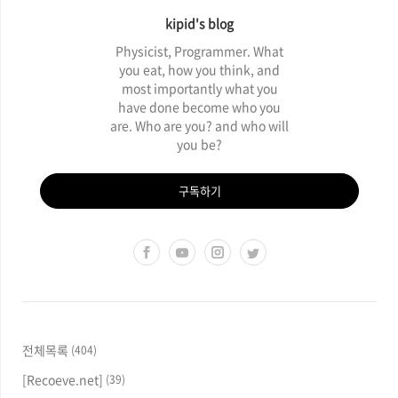
kipid's blog
Physicist, Programmer. What
you eat, how you think, and
most importantly what you
have done become who you
are. Who are you? and who will
you be?
구독하기
전체목록
(404)
[Recoeve.net]
(39)