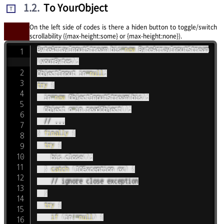
1.2
.
To YourObject
T
On the left side of codes is there a hiden button to toggle/switch
scrollability ({max-height:some} or {max-height:none}).
ByteArrayInputStream
 bis
=
new
ByteArrayInputStream
(
yourBytes
)
;
ObjectInput
 in
=
null
;
try
{
	in
=
new
ObjectInputStream
(
bis
)
;
Object
 o
=
in
.
readObject
(
)
;
// ...
}
finally
{
try
{
		bis
.
close
(
)
;
}
catch
(
IOException
 ex
)
{
// ignore close exception
}
try
{
if
(
in
!=
null
)
{