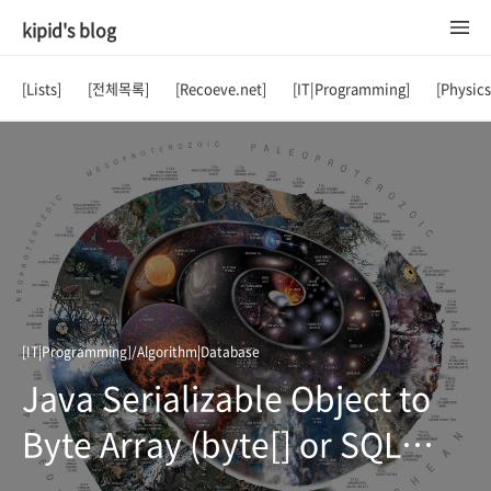
kipid's blog
[Lists]
[전체목록]
[Recoeve.net]
[IT|Programming]
[Physic
[IT|Programming]/Algorithm|Database
Java Serializable Object to
Byte Array (byte[] or SQL
BLOB)