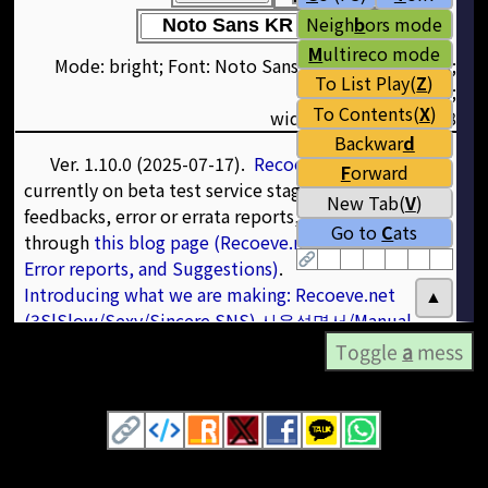
Toggle
a
mess