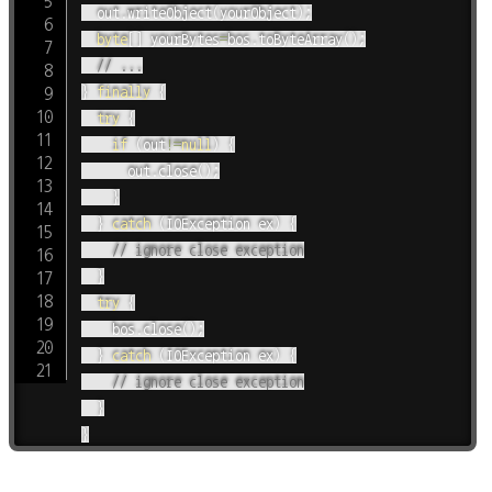
	out
.
writeObject
(
yourObject
)
;
byte
[
]
 yourBytes
=
bos
.
toByteArray
(
)
;
// ...
}
finally
{
try
{
if
(
out
!=
null
)
{
			out
.
close
(
)
;
}
}
catch
(
IOException
 ex
)
{
// ignore close exception
}
try
{
		bos
.
close
(
)
;
}
catch
(
IOException
 ex
)
{
// ignore close exception
}
}