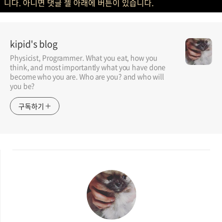
니다. 아니면 댓글 젤 아래에 버튼이 있습니다.
kipid's blog
Physicist, Programmer. What you eat, how you
think, and most importantly what you have done
become who you are. Who are you? and who will
you be?
구독하기