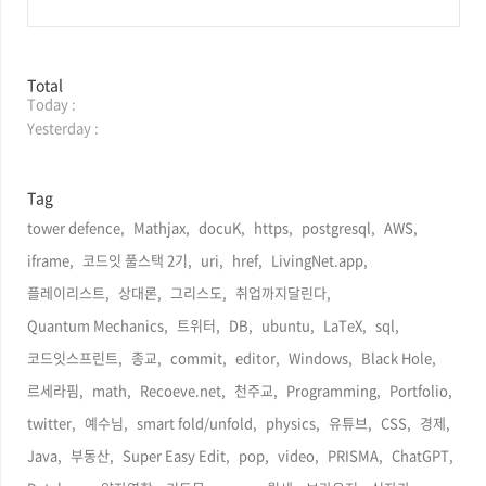
방
Total
Today :
문
자
Yesterday :
수
Tag
tower defence,
Mathjax,
docuK,
https,
postgresql,
AWS,
iframe,
코드잇 풀스택 2기,
uri,
href,
LivingNet.app,
플레이리스트,
상대론,
그리스도,
취업까지달린다,
Quantum Mechanics,
트위터,
DB,
ubuntu,
LaTeX,
sql,
코드잇스프린트,
종교,
commit,
editor,
Windows,
Black Hole,
르세라핌,
math,
Recoeve.net,
천주교,
Programming,
Portfolio,
twitter,
예수님,
smart fold/unfold,
physics,
유튜브,
CSS,
경제,
Java,
부동산,
Super Easy Edit,
pop,
video,
PRISMA,
ChatGPT,