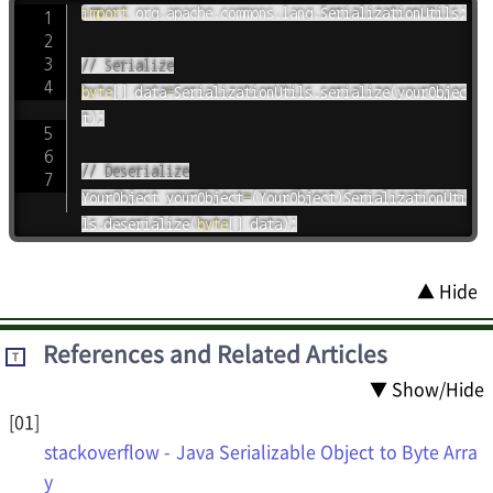
import
org
.
apache
.
commons
.
lang
.
SerializationUtils
;
// Serialize
byte
[
]
 data
=
SerializationUtils
.
serialize
(
yourObjec
t
)
;
// Deserialize
YourObject
 yourObject
=
(
YourObject
)
SerializationUti
ls
.
deserialize
(
byte
[
]
 data
)
;
▲ Hide
References and Related Articles
T
▼ Show/Hide
stackoverflow - Java Serializable Object to Byte Arra
y