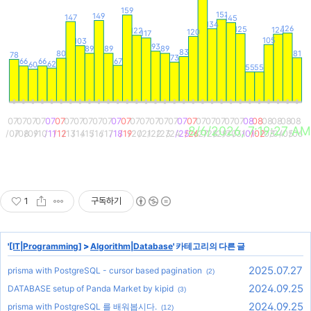
159
151
149
147
145
134
126
125
124
122
120
117
105
103
93
89
89
89
83
81
80
78
73
67
66
66
62
60
55
55
07
07
07
07
07
07
07
07
07
07
07
07
07
07
07
07
07
07
07
07
07
07
07
07
07
08
08
08
08
08
08
8/6/2026, 7:19:27 AM
/07
/08
/09
/10
/11
/12
/13
/14
/15
/16
/17
/18
/19
/20
/21
/22
/23
/24
/25
/26
/27
/28
/29
/30
/31
/01
/02
/03
/04
/05
/06
화
수
목
금
토
일
월
화
수
목
금
토
일
월
화
수
목
금
토
일
월
화
수
목
금
토
일
월
화
수
목
1
구독하기
'
[IT|Programming]
>
Algorithm|Database
' 카테고리의 다른 글
2025.07.27
prisma with PostgreSQL - cursor based pagination
(2)
2024.09.25
DATABASE setup of Panda Market by kipid
(3)
2024.09.25
prisma with PostgreSQL 를 배워봅시다.
(12)