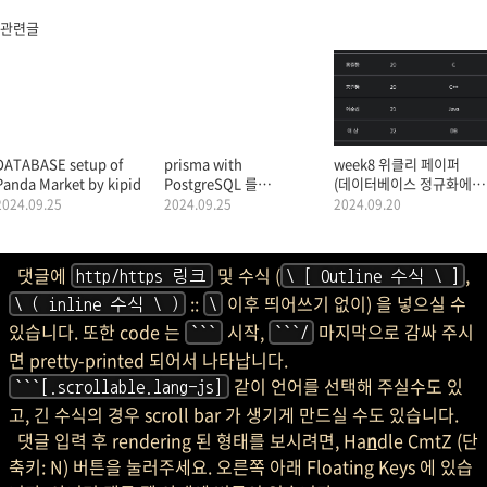
관련글
DATABASE setup of
prisma with
week8 위클리 페이퍼
Panda Market by kipid
PostgreSQL 를
(데이터베이스 정규화에
배워봅시다.
대해 설명, 관계형
2024.09.25
2024.09.25
2024.09.20
데이터베이스를 사용하는
이유를 설명)
댓글에
및 수식 (
,
http/https 링크
\ [ Outline 수식 \ ]
::
이후 띄어쓰기 없이) 을 넣으실 수
\ ( inline 수식 \ )
\
있습니다. 또한 code 는
시작,
마지막으로 감싸 주시
```
```/
면 pretty-printed 되어서 나타납니다.
같이 언어를 선택해 주실수도 있
```[.scrollable.lang-js]
고, 긴 수식의 경우 scroll bar 가 생기게 만드실 수도 있습니다.
댓글 입력 후 rendering 된 형태를 보시려면, Ha
n
dle CmtZ (단
축키: N) 버튼을 눌러주세요. 오른쪽 아래 Floating Keys 에 있습