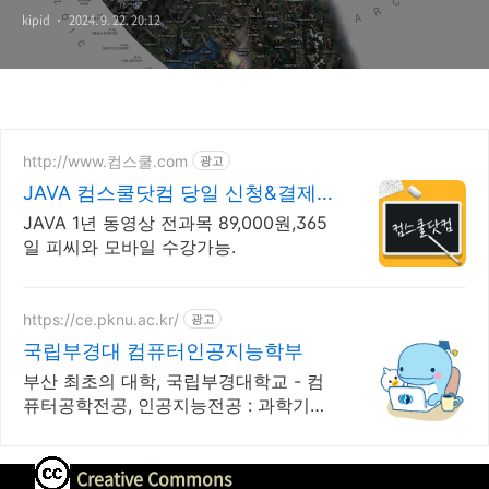
kipid
2024. 9. 22. 20:12
http://www.컴스쿨.com
광고
JAVA 컴스쿨닷컴 당일 신청&결제
시 기프티콘!
JAVA 1년 동영상 전과목 89,000원,365
일 피씨와 모바일 수강가능.
https://ce.pknu.ac.kr/
광고
국립부경대 컴퓨터인공지능학부
부산 최초의 대학, 국립부경대학교 - 컴
퓨터공학전공, 인공지능전공 : 과학기술
정보통신부 소프트웨어중심대학 선정
(187억원 지원)
Creative Commons