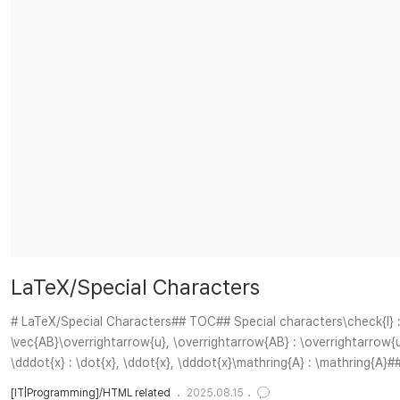
LaTeX/Special Characters
# LaTeX/Special Characters## TOC## Special characters\check{I} : \c
\vec{AB}\overrightarrow{u}, \overrightarrow{AB} : \overrightarrow{u}, 
\dddot{x} : \dot{x}, \ddot{x}, \dddot{x}\mathring{A} : \mathring{A
[IT|Programming]/HTML related
2025.08.15