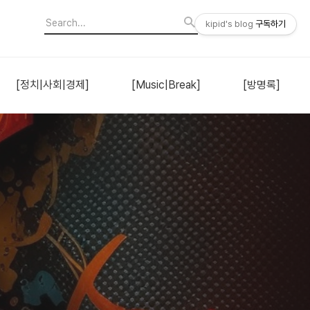
kipid's blog
구독하기
[정치|사회|경제]
[Music|Break]
[방명록]