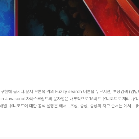
구현해 봅시다.문서 오른쪽 위의 Fuzzy search 버튼을 누르시면, 초성검색 (엄밀히는
ng in Javascript자바스크립트의 문자열은 내부적으로 16비트 유니코드로 처리 
열. 유니코드에 대한 공식 설명은 에서...초성, 중성, 종성의 자모 순서는 에서... (Han