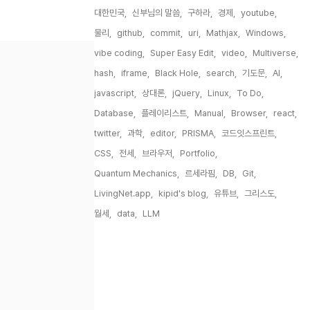
대한민국,
신부님의 말씀,
구하라,
경제,
youtube,
물리,
github,
commit,
uri,
Mathjax,
Windows,
vibe coding,
Super Easy Edit,
video,
Multiverse,
hash,
iframe,
Black Hole,
search,
기도문,
AI,
javascript,
상대론,
jQuery,
Linux,
To Do,
Database,
플레이리스트,
Manual,
Browser,
react,
twitter,
과학,
editor,
PRISMA,
코드잇스프린트,
CSS,
전세,
브라우저,
Portfolio,
Quantum Mechanics,
르세라핌,
DB,
Git,
LivingNet.app,
kipid's blog,
유튜브,
그리스도,
월세,
data,
LLM,