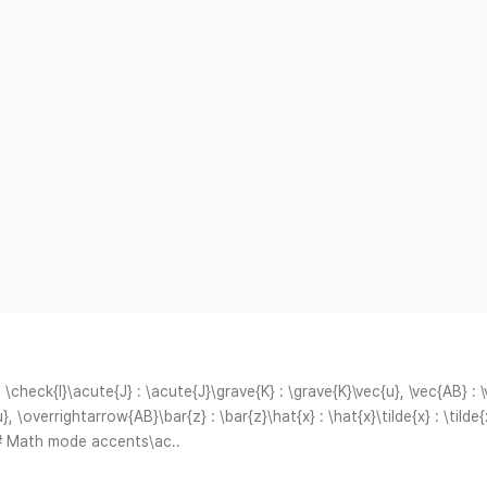
heck{I}\acute{J} : \acute{J}\grave{K} : \grave{K}\vec{u}, \vec{AB} : \
\overrightarrow{AB}\bar{z} : \bar{z}\hat{x} : \hat{x}\tilde{x} : \tilde{
}## Math mode accents\ac..