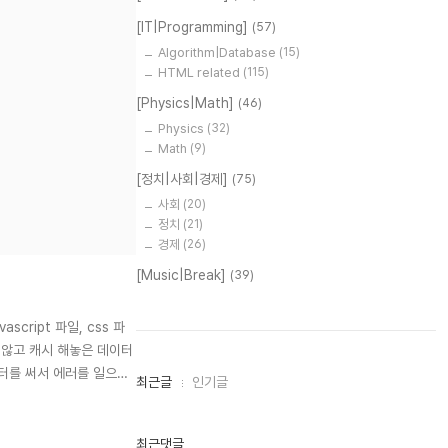
[IT|Programming]
(57)
Algorithm|Database
(15)
HTML related
(115)
[Physics|Math]
(46)
Physics
(32)
Math
(9)
[정치|사회|경제]
(75)
사회
(20)
정치
(21)
경제
(26)
[Music|Break]
(39)
ript 파일, css 파
지 않고 캐시 해놓은 데이터
터를 써서 에러를 일으키
최
최근글
인기글
근
글
과
인
최근댓글