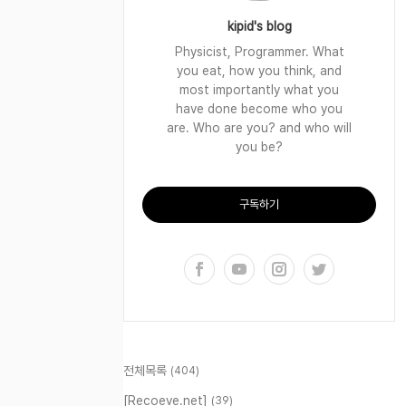
kipid's blog
Physicist, Programmer. What
you eat, how you think, and
most importantly what you
have done become who you
are. Who are you? and who will
you be?
구독하기
전체목록
(404)
[Recoeve.net]
(39)