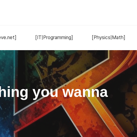
ve.net]
[IT|Programming]
[Physics|Math]
hing you wanna