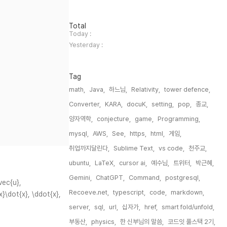
방
Total
문
Today :
자
Yesterday :
수
Tag
math,
Java,
하느님,
Relativity,
tower defence,
Converter,
KARA,
docuK,
setting,
pop,
종교,
양자역학,
conjecture,
game,
Programming,
mysql,
AWS,
See,
https,
html,
게임,
취업까지달린다,
Sublime Text,
vs code,
천주교,
ubuntu,
LaTeX,
cursor ai,
예수님,
트위터,
박근혜,
Gemini,
ChatGPT,
Command,
postgresql,
vec{u},
Recoeve.net,
typescript,
code,
markdown,
x}\dot{x}, \ddot{x},
server,
sql,
url,
십자가,
href,
smart fold/unfold,
부동산,
physics,
한 신부님의 말씀,
코드잇 풀스택 2기,