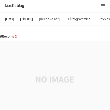
kipid's blog
[Lists]
[전체목록]
[Recoeve.net]
[IT|Programming]
[Physics
Recoms
2