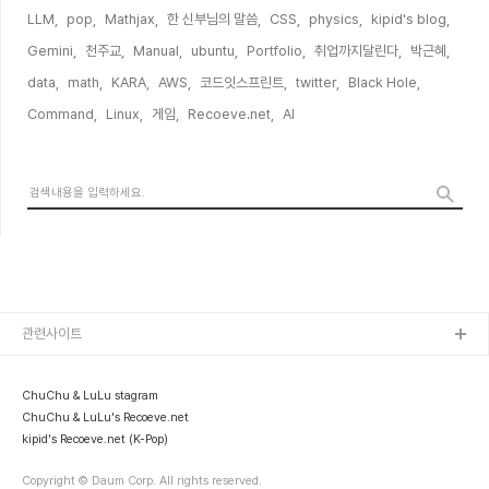
LLM,
pop,
Mathjax,
한 신부님의 말씀,
CSS,
physics,
kipid's blog,
Gemini,
천주교,
Manual,
ubuntu,
Portfolio,
취업까지달린다,
박근혜,
data,
math,
KARA,
AWS,
코드잇스프린트,
twitter,
Black Hole,
Command,
Linux,
게임,
Recoeve.net,
AI,
관련사이트
ChuChu & LuLu stagram
ChuChu & LuLu's Recoeve.net
kipid's Recoeve.net (K-Pop)
Copyright © Daum Corp. All rights reserved.