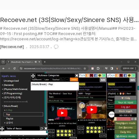
Recoeve.net (3S|Slow/Sexy/Sincere SNS) 사용
설명서/Manual
# Recoeve.net (3S|Slow/Sexy/Sincere SNS) 사용설명서/Manual## PH2023-
09-15 : First posting.## TOC## Recoeve.net 란?출처:
https://recoeve.net/account/log-in?lang=ko관심있게 본 기사/뉴스, 즐겨듣는 음악,
재밌었던 영상, 다시 찾고싶은 사이트 등 평가를 내리고 싶은 어떤 것이든 기록 (Record
[Recoeve.net]
2025.03.17
Everything) 하세요. 그 평가들을 바탕으로 자동으로 당신과 비슷한 사람들과 연결되어 보
세요. 그리고 그들로부터 당신에게 특화된 새로운 것들을 추천받아 보세요
(Recommendations for Everything).인터넷과 대중매체들의 넘치는 오염된/난잡한/편
향된 (내 기호에는 맞지 않는) ..