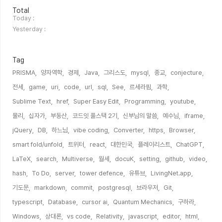
방
Total
문
Today :
자
Yesterday :
수
Tag
PRISMA,
양자역학,
경제,
Java,
그리스도,
mysql,
종교,
conjecture,
전세,
game,
uri,
code,
url,
sql,
See,
르세라핌,
과학,
Sublime Text,
href,
Super Easy Edit,
Programming,
youtube,
물리,
십자가,
부동산,
코드잇 풀스택 2기,
신부님의 말씀,
예수님,
iframe,
jQuery,
DB,
하느님,
vibe coding,
Converter,
https,
Browser,
smart fold/unfold,
트위터,
react,
대한민국,
플레이리스트,
ChatGPT,
LaTeX,
search,
Multiverse,
월세,
docuK,
setting,
github,
video,
hash,
To Do,
server,
tower defence,
유튜브,
LivingNet.app,
기도문,
markdown,
commit,
postgresql,
브라우저,
Git,
typescript,
Database,
cursor ai,
Quantum Mechanics,
구하라,
Windows,
상대론,
vs code,
Relativity,
javascript,
editor,
html,