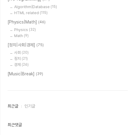
Algorithm|Database
(15)
HTML related
(115)
[Physics|Math]
(46)
Physics
(32)
Math
(9)
[정치|사회|경제]
(75)
사회
(20)
정치
(21)
경제
(26)
[Music|Break]
(39)
최
최근글
인기글
근
글
과
인
최근댓글
기
글