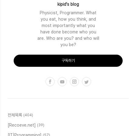
kipid's blog
Physicist, Programmer. What
you eat, how you think, and
most importantly what you
have done become who you
are. Who are you? and who will
you be?
구독하기
전체목록
(404)
[Recoeve.net]
(39)
[IT|Programming]
(57)