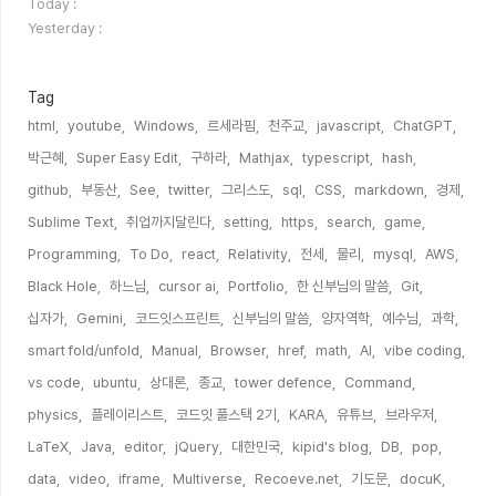
문
Today :
자
Yesterday :
수
Tag
html,
youtube,
Windows,
르세라핌,
천주교,
javascript,
ChatGPT,
박근혜,
Super Easy Edit,
구하라,
Mathjax,
typescript,
hash,
github,
부동산,
See,
twitter,
그리스도,
sql,
CSS,
markdown,
경제,
Sublime Text,
취업까지달린다,
setting,
https,
search,
game,
Programming,
To Do,
react,
Relativity,
전세,
물리,
mysql,
AWS,
Black Hole,
하느님,
cursor ai,
Portfolio,
한 신부님의 말씀,
Git,
십자가,
Gemini,
코드잇스프린트,
신부님의 말씀,
양자역학,
예수님,
과학,
smart fold/unfold,
Manual,
Browser,
href,
math,
AI,
vibe coding,
vs code,
ubuntu,
상대론,
종교,
tower defence,
Command,
physics,
플레이리스트,
코드잇 풀스택 2기,
KARA,
유튜브,
브라우저,
LaTeX,
Java,
editor,
jQuery,
대한민국,
kipid's blog,
DB,
pop,
data,
video,
iframe,
Multiverse,
Recoeve.net,
기도문,
docuK,