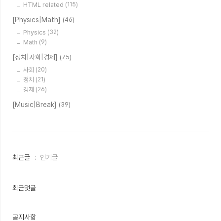
HTML related
(115)
[Physics|Math]
(46)
Physics
(32)
Math
(9)
[정치|사회|경제]
(75)
사회
(20)
정치
(21)
경제
(26)
[Music|Break]
(39)
최
최근글
인기글
근
글
과
인
최근댓글
기
글
공지사항