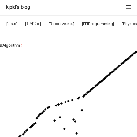
kipid's blog
[Lists]
[전체목록]
[Recoeve.net]
[IT|Programming]
[Physics
Algorithm
1