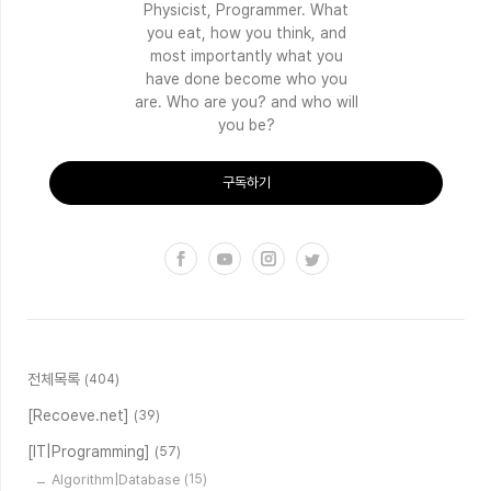
Physicist, Programmer. What
you eat, how you think, and
most importantly what you
have done become who you
are. Who are you? and who will
you be?
구독하기
전체목록
(404)
[Recoeve.net]
(39)
[IT|Programming]
(57)
Algorithm|Database
(15)