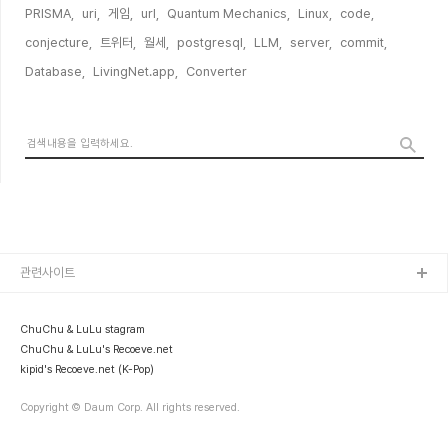
PRISMA,
uri,
게임,
url,
Quantum Mechanics,
Linux,
code,
conjecture,
트위터,
월세,
postgresql,
LLM,
server,
commit,
Database,
LivingNet.app,
Converter,
관련사이트
ChuChu & LuLu stagram
ChuChu & LuLu's Recoeve.net
kipid's Recoeve.net (K-Pop)
Copyright © Daum Corp. All rights reserved.