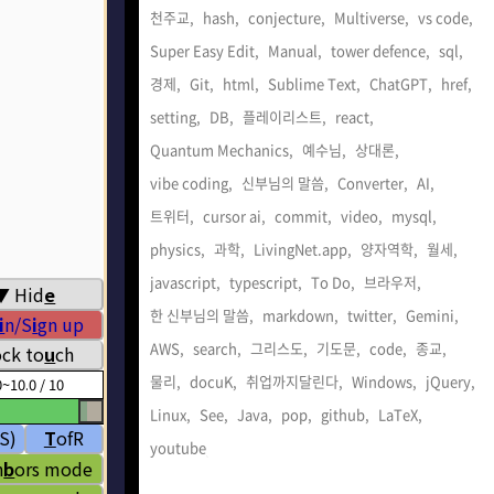
천주교,
hash,
conjecture,
Multiverse,
vs code,
Super Easy Edit,
Manual,
tower defence,
sql,
경제,
Git,
html,
Sublime Text,
ChatGPT,
href,
setting,
DB,
플레이리스트,
react,
Quantum Mechanics,
예수님,
상대론,
vibe coding,
신부님의 말씀,
Converter,
AI,
트위터,
cursor ai,
commit,
video,
mysql,
physics,
과학,
LivingNet.app,
양자역학,
월세,
javascript,
typescript,
To Do,
브라우저,
한 신부님의 말씀,
markdown,
twitter,
Gemini,
AWS,
search,
그리스도,
기도문,
code,
종교,
물리,
docuK,
취업까지달린다,
Windows,
jQuery,
Linux,
See,
Java,
pop,
github,
LaTeX,
youtube,