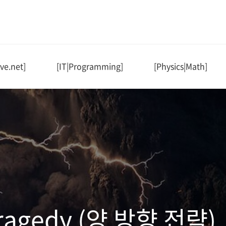
ve.net]
[IT|Programming]
[Physics|Math]
tragedy (양 방향 전략)