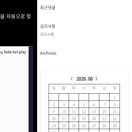
글
과
최근댓글
인
 을 자동으로 찾
기
글
공지사항
공지사항
Archives
C
a
2026. 08
l
일
월
화
수
목
금
토
e
n
1
d
2
3
4
5
6
7
8
a
9
10
11
12
13
14
15
r
16
17
18
19
20
21
22
23
24
25
26
27
28
29