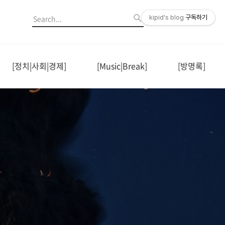
kipid's blog
구독하기
[정치|사회|경제]
[Music|Break]
[방명록]