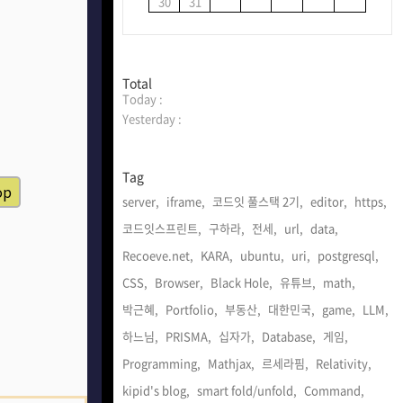
30
31
방
Total
Today :
문
자
Yesterday :
수
Tag
server,
iframe,
코드잇 풀스택 2기,
editor,
https,
코드잇스프린트,
구하라,
전세,
url,
data,
Recoeve.net,
KARA,
ubuntu,
uri,
postgresql,
CSS,
Browser,
Black Hole,
유튜브,
math,
박근혜,
Portfolio,
부동산,
대한민국,
game,
LLM,
하느님,
PRISMA,
십자가,
Database,
게임,
Programming,
Mathjax,
르세라핌,
Relativity,
kipid's blog,
smart fold/unfold,
Command,