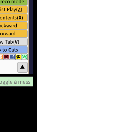
oggle
a
mess