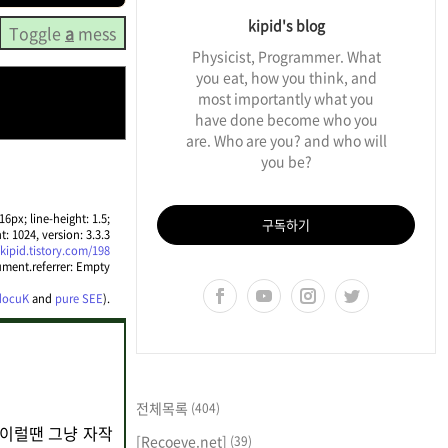
kipid's blog
Toggle
a
mess
Physicist, Programmer. What
you eat, how you think, and
most importantly what you
have done become who you
are. Who are you? and who will
you be?
6px; line-height: 1.5;
구독하기
t: 1024, version: 3.3.3
/kipid.tistory.com/198
ment.referrer: Empty
 docuK
and
pure SEE
).
전체목록
(404)
 이럴땐 그냥 자작
[Recoeve.net]
(39)