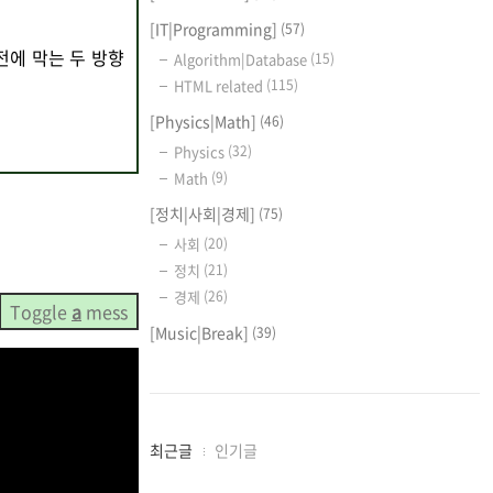
[IT|Programming]
(57)
전에 막는 두 방향
Algorithm|Database
(15)
HTML related
(115)
[Physics|Math]
(46)
Physics
(32)
Math
(9)
[정치|사회|경제]
(75)
사회
(20)
정치
(21)
경제
(26)
Toggle
a
mess
[Music|Break]
(39)
최
최근글
인기글
근