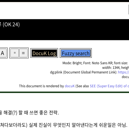
(OK 24)
A
=
DocuK Log
Fuzzy search
=
Mode: Bright; Font: Noto Sans KR; font-size: 1
width: 1344, heigh
dg:plink (Document Global Permanent Link):
https:/
docu
This document is rendered by
docuK
(See also
SEE (Super Easy Edit) of
해결(?) 할 때 쓰면 좋은 전략.
게 쳐다보더라도) 실제 진실이 무엇인지 알아낸다는게 쉬운일은 아님.