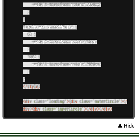
		-webkit-transform:rotate(360deg)

	}

}

@keyframes spinoffPulse {

	0% {

		-webkit-transform:rotate(0deg)

	}

	100% {

		-webkit-transform:rotate(360deg)

	}

</
style
>
<
div
class
=
"
loading
"
>
<
div
class
=
"
outerCircle
"
>
</
div
>
<
div
class
=
"
innerCircle
"
>
</
div
>
</
div
>
▲ Hide