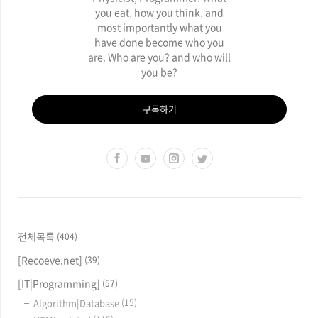
you eat, how you think, and
most importantly what you
have done become who you
are. Who are you? and who will
you be?
구독하기
전체목록
(404)
[Recoeve.net]
(39)
[IT|Programming]
(57)
Algorithm|Database
(15)