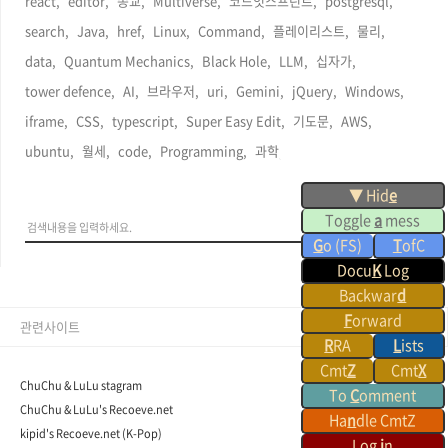
react,
editor,
종교,
Multiverse,
코드잇스프린트,
postgresql,
search,
Java,
href,
Linux,
Command,
플레이리스트,
물리,
data,
Quantum Mechanics,
Black Hole,
LLM,
십자가,
tower defence,
AI,
브라우저,
uri,
Gemini,
jQuery,
Windows,
iframe,
CSS,
typescript,
Super Easy Edit,
기도문,
AWS,
ubuntu,
월세,
code,
Programming,
과학,
▼ Hid
e
Toggle
a
mess
G
o (FS)
T
ofC
Docu
K
Log
Backwar
d
F
orward
관련사이트
R
RA
L
ists
Cmt
Z
Cmt
X
ChuChu & LuLu stagram
To
C
omment
ChuChu & LuLu's Recoeve.net
Ha
n
dle CmtZ
kipid's Recoeve.net (K-Pop)
Log
i
n