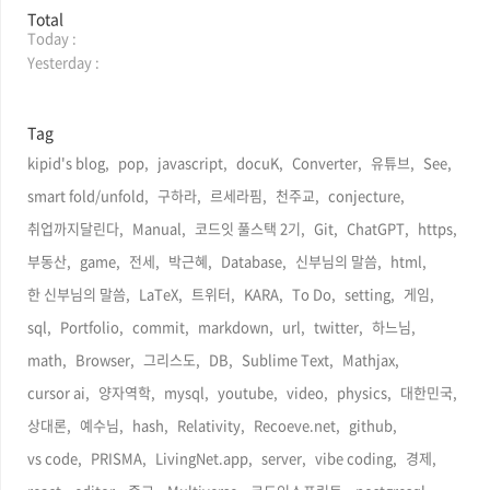
방
Total
Today :
문
자
Yesterday :
수
Tag
kipid's blog,
pop,
javascript,
docuK,
Converter,
유튜브,
See,
smart fold/unfold,
구하라,
르세라핌,
천주교,
conjecture,
취업까지달린다,
Manual,
코드잇 풀스택 2기,
Git,
ChatGPT,
https,
부동산,
game,
전세,
박근혜,
Database,
신부님의 말씀,
html,
한 신부님의 말씀,
LaTeX,
트위터,
KARA,
To Do,
setting,
게임,
sql,
Portfolio,
commit,
markdown,
url,
twitter,
하느님,
math,
Browser,
그리스도,
DB,
Sublime Text,
Mathjax,
cursor ai,
양자역학,
mysql,
youtube,
video,
physics,
대한민국,
상대론,
예수님,
hash,
Relativity,
Recoeve.net,
github,
vs code,
PRISMA,
LivingNet.app,
server,
vibe coding,
경제,