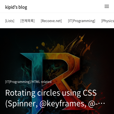
kipid's blog
[Lists]
[전체목록]
[Recoeve.net]
[IT|Programming]
[Physic
[IT|Programming]/HTML related
Rotating circles using CSS
(Spinner, @keyframes, @-
moz-keyframes, @-webkit-