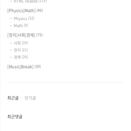
HTML related
(115)
[Physics|Math]
(46)
Physics
(32)
Math
(9)
[정치|사회|경제]
(75)
사회
(20)
정치
(21)
경제
(26)
[Music|Break]
(39)
최
최근글
인기글
근
글
과
최근댓글
인
기