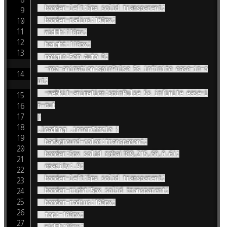
	border-left:5px solid transparent;

	border-radius:100px;

	width:110px;

	height:110px;

	margin:5em auto 0;

	-moz-animation:spinPulse 5s infinite ease-in-o
ut;

	-webkit-animation:spinPulse 5s infinite ease-i
n-out

}

.loading .innerCircle {

	background-color:transparent;

	border:5px solid rgba(189,215,60,0.6);

	opacity:.9;

	border-left:5px solid transparent;

	border-right:5px solid transparent;

	border-radius:100px;

	top:-100px;

	width:90px;
