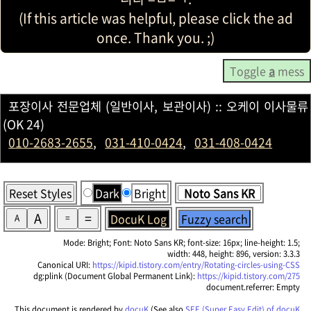
(If this article was helpful, please click the ad
once. Thank you. ;)
Toggle
a
mess
포장이사 전문업체 (일반이사, 보관이사) :: 오케이 이사물류
(OK 24)
010-2683-2655
,
031-410-0424
,
031-408-0424
Reset Styles
Dark
Bright
A
=
DocuK Log
Fuzzy search
A
=
Mode: Bright; Font: Noto Sans KR; font-size: 16px; line-height: 1.5;
width: 448, height: 896, version: 3.3.3
Canonical URI:
https://kipid.tistory.com/entry/Rotating-circles-using-CSS
dg:plink (Document Global Permanent Link):
https://kipid.tistory.com/275
document.referrer: Empty
This document is rendered by
docuK
(See also
SEE (Super Easy Edit) of docuK