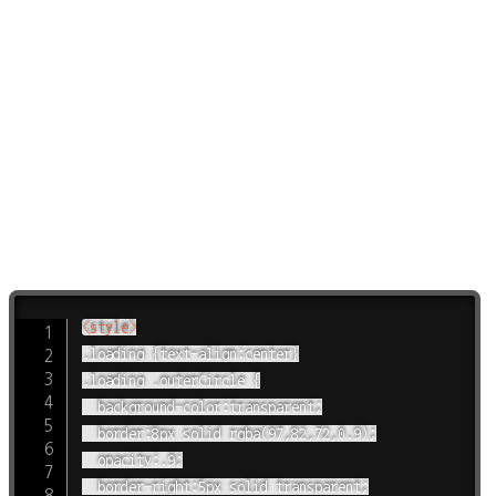
<
style
>
.loading {text-align:center}

.loading .outerCircle {

	background-color:transparent;

	border:8px solid rgba(97,82,72,0.9);

	opacity:.9;

	border-right:5px solid transparent;
