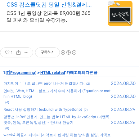
CSS 컴스쿨닷컴 당일 신청&결제시
기프티콘!
CSS 1년 동영상 전과목 89,000원,365
일 피씨와 모바일 수강가능.
1
구독하기
'
[IT|Programming]
>
HTML related
' 카테고리의 다른 글
2024.08.30
마지막이 ```/ 로 끝나면 error 나는거 해결합시다.
(2)
인터넷, Web, HTML, 블로그에서 수식 사용하기 (Equation or mat
2024.08.30
h in HTML, blog)
(4)
2024.08.29
React 사용 설정하기 (esbuild) with TypeScript
(0)
말풍선, inRef 만들기, 만드는 법 in HTML by JavaScript (아랫쪽,
2024.08.26
윗쪽, 왼쪽, 오른쪽 말풍선) - 안내서 만들기
(0)
week4 위클리 페이퍼 (리액트가 렌더링 하는 방식을 설명, 리액트