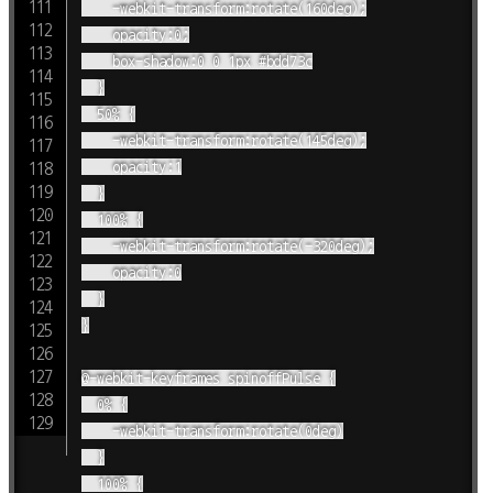
		-webkit-transform:rotate(160deg);

		opacity:0;

		box-shadow:0 0 1px #bdd73c

	}

	50% {

		-webkit-transform:rotate(145deg);

		opacity:1

	}

	100% {

		-webkit-transform:rotate(-320deg);

		opacity:0

	}

}

@-webkit-keyframes spinoffPulse {

	0% {

		-webkit-transform:rotate(0deg)

	}

	100% {
