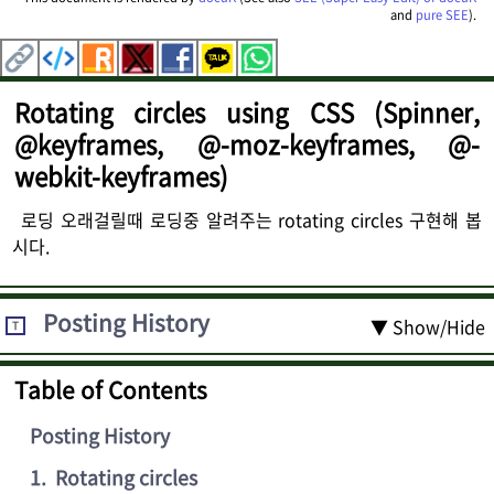
and
pure SEE
).
Rotating circles using CSS (Spinner,
@keyframes, @-moz-keyframes, @-
webkit-keyframes)
로딩 오래걸릴때 로딩중 알려주는 rotating circles 구현해 봅
시다.
Posting History
▼ Show/Hide
T
Table of Contents
Posting History
1
.
Rotating circles