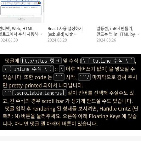
인터넷, Web, HTML,
React 사용 설정하기
말풍선, inRef 만들기,
블로그에서 수식 사용하기
(esbuild) with
만드는 법 in HTML by
(Equation or math in
TypeScript
JavaScript (아랫쪽, 윗쪽
2024.08.30
2024.08.29
2024.08.26
HTML, blog)
왼쪽, 오른쪽 말풍선) -
안내서 만들기
댓글에
및 수식 (
,
http/https 링크
\ [ Outline 수식 \ ]
::
이후 띄어쓰기 없이) 을 넣으실 수
\ ( inline 수식 \ )
\
있습니다. 또한 code 는
시작,
마지막으로 감싸 주시
```
```/
면 pretty-printed 되어서 나타납니다.
같이 언어를 선택해 주실수도 있
```[.scrollable.lang-js]
고, 긴 수식의 경우 scroll bar 가 생기게 만드실 수도 있습니다.
댓글 입력 후 rendering 된 형태를 보시려면, Ha
n
dle CmtZ (단
축키: N) 버튼을 눌러주세요. 오른쪽 아래 Floating Keys 에 있습
니다. 아니면 댓글 젤 아래에 버튼이 있습니다.