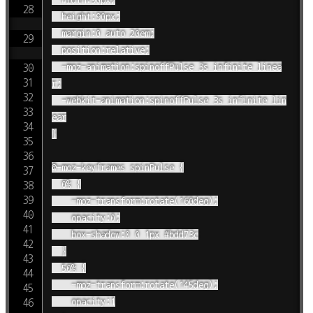
	height:90px;

	margin:0 auto 20em;

	position:relative;

	-moz-animation:spinoffPulse 3s infinite linea
r;

	-webkit-animation:spinoffPulse 3s infinite lin
ear

}

@-moz-keyframes spinPulse {

	0% {

		-moz-transform:rotate(160deg);

		opacity:0;

		box-shadow:0 0 1px #bdd73c

	}

	50% {

		-moz-transform:rotate(145deg);

		opacity:1
