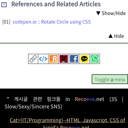
References and Related Articles
T
▼ Show/Hide
codepen.io :: Rotate Circle using CSS
▲ Hide
Toggle
a
mess
* 게시글 관련 링크들 in
Reco
eve
.net (3S |
Slow/Sexy/Sincere SNS)
Cat=[IT/Programming]--HTML, Javascript, CSS of
kipid's
Reco
eve
.net