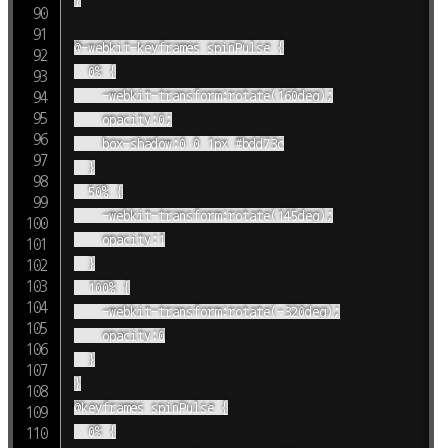
@-webkit-keyframes spinPulse {

	0% {

		-webkit-transform:rotate(160deg);

		opacity:0;

		box-shadow:0 0 1px #bdd73c

	}

	50% {

		-webkit-transform:rotate(145deg);

		opacity:1

	}

	100% {

		-webkit-transform:rotate(-320deg);

		opacity:0

	}

}

@keyframes spinPulse {

	0% {
