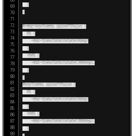
	}

}

@-moz-keyframes spinoffPulse {

	0% {

		-moz-transform:rotate(0deg)

	}

	100% {

		-moz-transform:rotate(360deg);

	}

}

@keyframes spinoffPulse {

	0% {

		-moz-transform:rotate(0deg)

	}

	100% {

		-moz-transform:rotate(360deg);

	}

}
