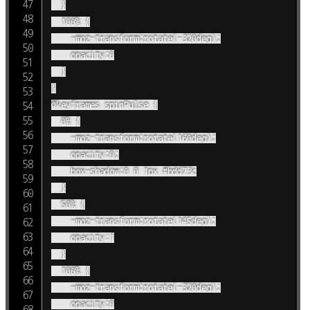
	}

	100% {

		-moz-transform:rotate(-320deg);

		opacity:0

	}

}

@keyframes spinPulse {

	0% {

		-moz-transform:rotate(160deg);

		opacity:0;

		box-shadow:0 0 1px #bdd73c

	}

	50% {

		-moz-transform:rotate(145deg);

		opacity:1

	}

	100% {

		-moz-transform:rotate(-320deg);

		opacity:0
