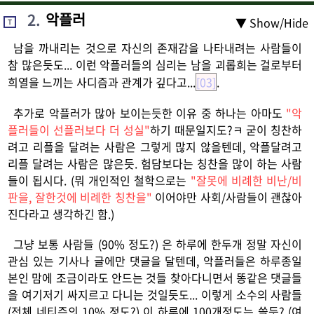
2
.
악플러
▼ Show/Hide
T
남을 까내리는 것으로 자신의 존재감을 나타내려는 사람들이
참 많은듯도... 이런 악플러들의 심리는 남을 괴롭희는 걸로부터
희열을 느끼는 사디즘과 관계가 깊다고...
[03]
.
추가로 악플러가 많아 보이는듯한 이유 중 하나는 아마도
"악
플러들이 선플러보다 더 성실"
하기 때문일지도?ㅋ 굳이 칭찬하
려고 리플을 달려는 사람은 그렇게 많지 않을텐데, 악플달려고
리플 달려는 사람은 많은듯. 험담보다는 칭찬을 많이 하는 사람
들이 됩시다. (뭐 개인적인 철학으로는
"잘못에 비례한 비난/비
판을, 잘한것에 비례한 칭찬을"
이어야만 사회/사람들이 괜찮아
진다라고 생각하긴 함.)
그냥 보통 사람들 (90% 정도?) 은 하루에 한두개 정말 자신이
관심 있는 기사나 글에만 댓글을 달텐데, 악플러들은 하루종일
본인 맘에 조금이라도 안드는 것들 찾아다니면서 똥같은 댓글들
을 여기저기 싸지르고 다니는 것일듯도... 이렇게 소수의 사람들
(전체 네티즌의 10% 정도?) 이 하루에 100개정도는 쓸듯? (여