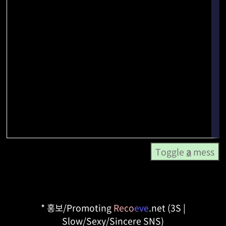
Toggle
a
mess
* 홍보/Promoting
Reco
eve
.net (3S |
Slow/Sexy/Sincere SNS)