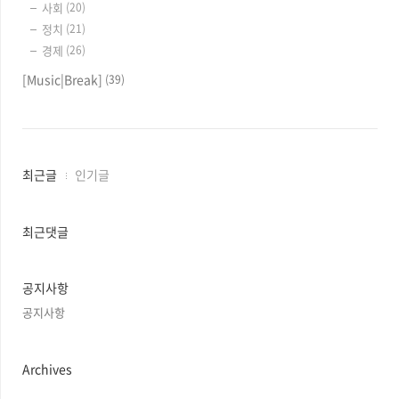
사회
(20)
정치
(21)
경제
(26)
[Music|Break]
(39)
최
최근글
인기글
근
글
과
최근댓글
인
기
글
공지사항
공지사항
Archives