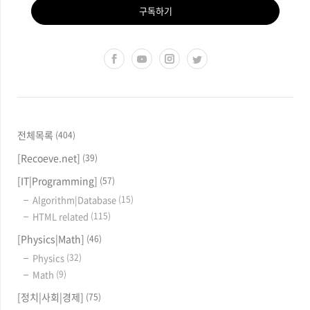
구독하기
전체목록
(404)
[Recoeve.net]
(39)
[IT|Programming]
(57)
Algorithm|Database
(15)
HTML related
(115)
[Physics|Math]
(46)
Physics
(32)
Math
(9)
[정치|사회|경제]
(75)