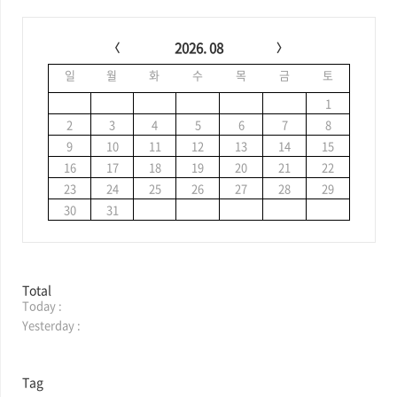
C
a
2026. 08
l
일
월
화
수
목
금
토
e
n
1
d
2
3
4
5
6
7
8
a
9
10
11
12
13
14
15
r
16
17
18
19
20
21
22
23
24
25
26
27
28
29
30
31
방
Total
Today :
문
자
Yesterday :
수
Tag