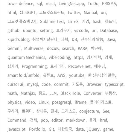
tower defence,
sql,
react,
LivingNet.app,
To Do,
PRISMA,
html,
ChatGPT,
코드잇스프린트,
twitter,
Manual,
uri,
코드잇 풀스택 2기,
Sublime Text,
LaTeX,
게임,
hash,
하느님,
github,
ubuntu,
setting,
브라우저,
vs code,
url,
Database,
kipid's blog,
취업까지달린다,
과학,
DB,
신부님의 말씀,
Java,
Gemini,
Multiverse,
docuK,
search,
KARA,
박근혜,
Quantum Mechanics,
vibe coding,
https,
양자역학,
경제,
십자가,
Programming,
르세라핌,
Recoeve.net,
예수님,
smart fold/unfold,
유튜브,
AWS,
youtube,
한 신부님의 말씀,
cursor ai,
mysql,
code,
commit,
기도문,
Browser,
typescript,
math,
Mathjax,
종교,
LLM,
Black Hole,
Converter,
부동산,
physics,
video,
Linux,
postgresql,
iframe,
플레이리스트,
구하라,
트위터,
상대론,
월세,
그리스도,
conjecture,
See,
Command,
전세,
pop,
editor,
markdown,
물리,
href,
javascript,
Portfolio,
Git,
대한민국,
data,
jQuery,
game,