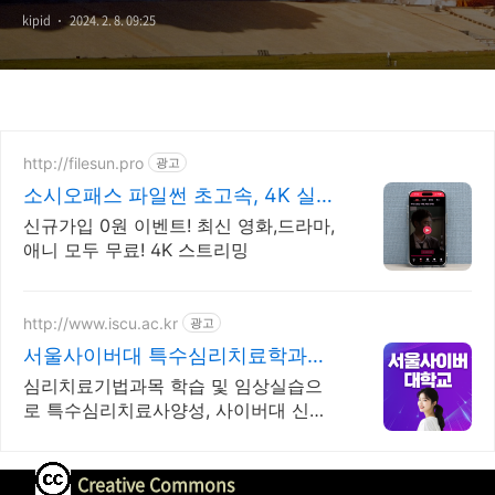
kipid
2024. 2. 8. 09:25
http://filesun.pro
광고
소시오패스 파일썬 초고속, 4K 실시
간 보기!
신규가입 0원 이벤트! 최신 영화,드라마,
애니 모두 무료! 4K 스트리밍
http://www.iscu.ac.kr
광고
서울사이버대 특수심리치료학과
2026 가을학기 신편입생
심리치료기법과목 학습 및 임상실습으
로 특수심리치료사양성, 사이버대 신입
생 수 1위 장학금 지급 1위, 학사 석사 박
사 온라인복수학위까지
Creative Commons