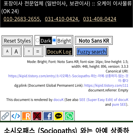
포장이사 전문업체 (일반이사, 보관이사) :: 오케이 이사물류
(OK 24)
010-2683-2655
,
031-410-0424
,
031-408-0424
Reset Styles
Dark
Bright
A
=
DocuK Log
Fuzzy search
A
=
Mode: Bright; Font: Noto Sans KR; font-size: 16px; line-height: 1.5;
width: 448, height: 896, version: 3.3.3
Canonical URI:
https://kipid.tistory.com/entry/소시오패스-Sociopaths-와는-아예-상종하지-않는-것
이-좋다
dg:plink (Document Global Permanent Link):
https://kipid.tistory.com/111
document.referrer: Empty
This document is rendered by
docuK
(See also
SEE (Super Easy Edit) of docuK
and
pure SEE
).
소시오패스 (Sociopaths) 와는 아예 상종하