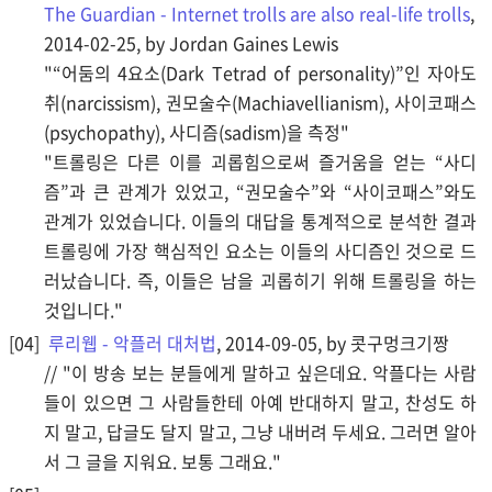
The Guardian - Internet trolls are also real-life trolls
,
2014-02-25, by Jordan Gaines Lewis
"“어둠의 4요소(Dark Tetrad of personality)”인 자아도
취(narcissism), 권모술수(Machiavellianism), 사이코패스
(psychopathy), 사디즘(sadism)을 측정"
"트롤링은 다른 이를 괴롭힘으로써 즐거움을 얻는 “사디
즘”과 큰 관계가 있었고, “권모술수”와 “사이코패스”와도
관계가 있었습니다. 이들의 대답을 통계적으로 분석한 결과
트롤링에 가장 핵심적인 요소는 이들의 사디즘인 것으로 드
러났습니다. 즉, 이들은 남을 괴롭히기 위해 트롤링을 하는
것입니다."
루리웹 - 악플러 대처법
, 2014-09-05, by 콧구멍크기짱
// "이 방송 보는 분들에게 말하고 싶은데요. 악플다는 사람
들이 있으면 그 사람들한테 아예 반대하지 말고, 찬성도 하
지 말고, 답글도 달지 말고, 그냥 내버려 두세요. 그러면 알아
서 그 글을 지워요. 보통 그래요."