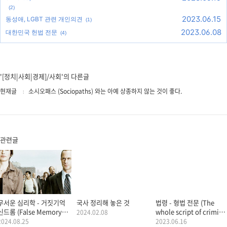
(2)
2023.06.15
동성애, LGBT 관련 개인의견
(1)
2023.06.08
대한민국 헌법 전문
(4)
'[정치|사회|경제]/사회'의 다른글
현재글
소시오패스 (Sociopaths) 와는 아예 상종하지 않는 것이 좋다.
관련글
무서운 심리학 - 거짓기억
국사 정리해 놓은 것
법령 - 형법 전문 (The
신드롬 (False Memory
whole script of crimina
2024.02.08
Syndrome)
law of Korea)
2024.08.25
2023.06.16