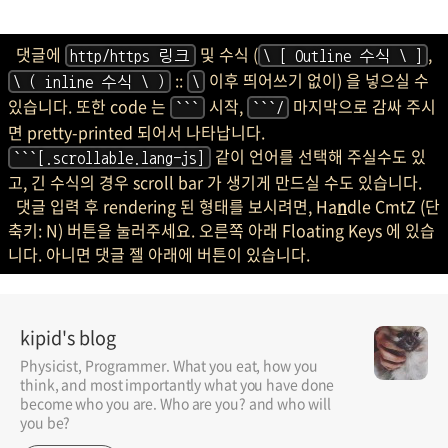
댓글에
및 수식 (
,
http/https 링크
\ [ Outline 수식 \ ]
::
이후 띄어쓰기 없이) 을 넣으실 수
\ ( inline 수식 \ )
\
있습니다. 또한 code 는
시작,
마지막으로 감싸 주시
```
```/
면 pretty-printed 되어서 나타납니다.
같이 언어를 선택해 주실수도 있
```[.scrollable.lang-js]
고, 긴 수식의 경우 scroll bar 가 생기게 만드실 수도 있습니다.
댓글 입력 후 rendering 된 형태를 보시려면, Ha
n
dle CmtZ (단
축키: N) 버튼을 눌러주세요. 오른쪽 아래 Floating Keys 에 있습
니다. 아니면 댓글 젤 아래에 버튼이 있습니다.
kipid's blog
Physicist, Programmer. What you eat, how you
think, and most importantly what you have done
become who you are. Who are you? and who will
you be?