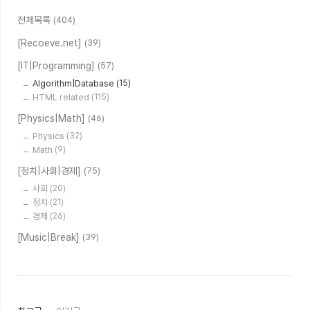
전체목록
(404)
[Recoeve.net]
(39)
[IT|Programming]
(57)
Algorithm|Database
(15)
HTML related
(115)
[Physics|Math]
(46)
Physics
(32)
Math
(9)
[정치|사회|경제]
(75)
사회
(20)
정치
(21)
경제
(26)
[Music|Break]
(39)
최