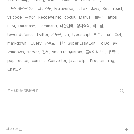
코드잇 풀스택 2기,
그리스도,
Multiverse,
LaTeX,
Java,
See,
react,
vs code,
부동산,
Recoeve.net,
docuK,
Manual,
트위터,
https,
LLM,
Database,
Command,
대한민국,
양자역학,
하느님,
tower defence,
twitter,
기도문,
uri,
typescript,
예수님,
url,
월세,
markdown,
jQuery,
천주교,
과학,
Super Easy Edit,
To Do,
물리,
Windows,
server,
전세,
smart fold/unfold,
플레이리스트,
유튜브,
pop,
editor,
commit,
Converter,
javascript,
Programming,
ChatGPT,
관련사이트