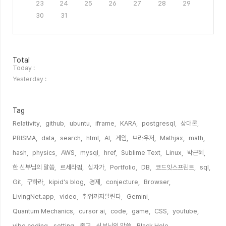
23
24
25
26
27
28
29
30
31
방
Total
문
Today :
자
Yesterday :
수
Tag
Relativity,
github,
ubuntu,
iframe,
KARA,
postgresql,
상대론,
PRISMA,
data,
search,
html,
AI,
게임,
브라우저,
Mathjax,
math,
hash,
physics,
AWS,
mysql,
href,
Sublime Text,
Linux,
박근혜,
한 신부님의 말씀,
르세라핌,
십자가,
Portfolio,
DB,
코드잇스프린트,
sql,
Git,
구하라,
kipid's blog,
경제,
conjecture,
Browser,
LivingNet.app,
video,
취업까지달린다,
Gemini,
Quantum Mechanics,
cursor ai,
code,
game,
CSS,
youtube,
vibe coding,
setting,
종교,
신부님의 말씀,
Black Hole,