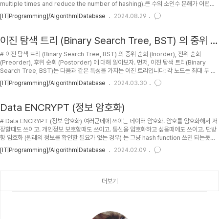
multiple times and reduce the number of hashing).큰 수의 소인수 분해가 어렵다
with salt multiple times and reduce the number
는 것을 이용한 것이 RSA 암호인데, 애초에 소수를 찾는 것 부터 시작해서 두 소수의 곱을 알
[IT|Programming]/Algorithm|Database
2024.08.29
of hashing).
아내고 소수에 대한 정보는 지운다는게 핵심인데... 잘 생각해보면 소수에 대한 정보를 절대
안지울거라는걸 알 수 있음.그냥 Hash Rainbow Table 로 두 소수의 곱셈 = A, B 의 곱 이
라고 만들어 놓으면 어떠한 두 큰 소수의 곱도 어떻게 소인수 분해 해야 하는지 order(1..
이진 탐색 트리 (Binary Search Tree, BST) 의 중위 순
회 (Inorder), 전위 순회 (Preorder), 후위 순회
# 이진 탐색 트리 (Binary Search Tree, BST) 의 중위 순회 (Inorder), 전위 순회
(Postorder) 에 대해 알아보자.
(Preorder), 후위 순회 (Postorder) 에 대해 알아보자. 먼저, 이진 탐색 트리(Binary
Search Tree, BST)는 다음과 같은 특성을 가지는 이진 트리입니다: 각 노드는 최대 두 개
의 자식 노드를 가질 수 있습니다. 왼쪽 서브트리의 모든 노드는 해당 노드보다 작거나 같은
[IT|Programming]/Algorithm|Database
2024.03.30
값을 가지며, 오른쪽 서브트리의 모든 노드는 해당 노드보다 큰 값을 가집니다.
```[.linenums.lang-py] class TreeNode: def __init__(self, val=0, left=None,
right=None): self.val = val self.left = left sel..
Data ENCRYPT (정보 암호화)
# Data ENCRYPT (정보 암호화) 여러군데에 쓰이는 데이터 암호화. 암호를 암호화해서 저
장할때도 쓰이고. 개인정보 보호할때도 쓰이고. 통신을 암호화하고 싶을때에도 쓰이고. 단방
향 암호화 (원래의 정보를 확인할 필요가 없는 경우) 는 그냥 hash function 쓰면 되는듯도.
보통 단방향 암호화는 input 이 예전 input 과 일치하는지를 확인하는 용도로 자주 쓰이는
[IT|Programming]/Algorithm|Database
2024.02.09
듯. (즉 password 확인 같은거.) ## PH 2014-12-21: 예전에 썼던 글이긴 한데, 조금 더
정리해서 posting. ## TOC ## In MySQL MySQL 에서의 암호화 . 대충만 정리.
```[.scrollable.lang-sql] DROP TABLE IF EXISTS `TestUsers`; CREAT..
더보기