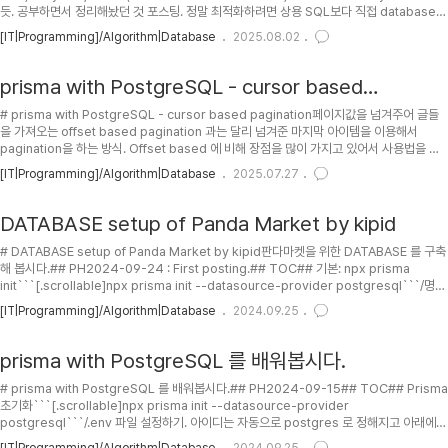
듯. 공부하면서 정리해놨던 것 포스팅. 정말 최적화하려면 상용 SQL보다 직접 database를
구축해서 쓰는게 (search에 hash를 쓸 것인지, tree를 쓸 것인지 등도 결정하면서) 프로그
[IT|Programming]/Algorithm|Database
2025.08.02
램이 돌아갈 때 더 적은 resource와 더 적은 시간이 걸릴거 같지만, 오래 걸리고 노력을 많
이 필요로하니 그냥 보급된 SQL을 잘 골라서 쓰는게 맘 편할듯도. Select, Join 같은거 구
현하려면 짱나긴 할듯.정리하기 귀찮다;;;; 대충만 해놓고 다음에 다시.....
prisma with PostgreSQL - cursor based
pagination
# prisma with PostgreSQL - cursor based pagination페이지값을 넘겨주어 글들
을 가져오는 offset based pagination 과는 달리 넘겨준 마지막 아이템을 이용해서
pagination을 하는 방식. Offset based 에 비해 장점을 많이 가지고 있어서 사용법을 정
리할 겸 포스팅.## PH2024-09-25 : First posting.## Cursor based pagination
[IT|Programming]/Algorithm|Database
2025.07.27
의 장단점장점1. 데이터 양이 커져도 영향을 적게 받는다. (@@index 필수적)2. 데이터가
중간에 만들어지거나 사라져도 영향을 적게 받는다. (Cursor 에 해당하는 entity 가 사라지
면 안됨.)단점1. 키가 정렬이되 있는 숫자여야 한다. (@@index 필수적)2..
DATABASE setup of Panda Market by kipid
# DATABASE setup of Panda Market by kipid판다마켓을 위한 DATABASE 를 구축
해 봅시다.## PH2024-09-24 : First posting.## TOC## 기본: npx prisma
init```[.scrollable]npx prisma init --datasource-provider postgresql```/명령
을 실행해서 다음과 같은 파일을 얻자.```[.scrollable]generator client { provider =
[IT|Programming]/Algorithm|Database
2024.09.25
"prisma-client-js"}datasource db { provider = "postgresql" url =
env("DATABASE_URL")}```/.env 파일 설정을 다음과 같이 하자.```[.scrollab..
prisma with PostgreSQL 를 배워봅시다.
# prisma with PostgreSQL 를 배워봅시다.## PH2024-09-15## TOC## Prisma
초기화```[.scrollable]npx prisma init --datasource-provider
postgresql```/.env 파일 설정하기. 아이디는 자동으로 postgres 로 정해지고 아래에
[password] 는 자신이 설정한 비밀번호를 넣어주고 (비번에 특수문자가 들어간 경우