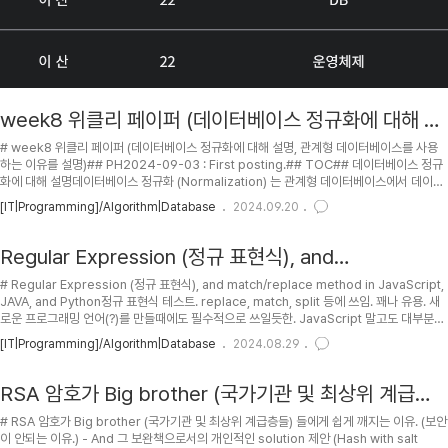
week8 위클리 페이퍼 (데이터베이스 정규화에 대해 설
명, 관계형 데이터베이스를 사용하는 이유를 설명)
# week8 위클리 페이퍼 (데이터베이스 정규화에 대해 설명, 관계형 데이터베이스를 사용
하는 이유를 설명)## PH2024-09-03 : First posting.## TOC## 데이터베이스 정규
화에 대해 설명데이터베이스 정규화 (Normalization) 는 관계형 데이터베이스에서 데이터
의 중복을 최소화하고 데이터의 일관성 (Consistency) 과 무결성 (Integrity) 을 유지하기
[IT|Programming]/Algorithm|Database
2024.09.20
위해 데이터를 구조화하는 과정입니다. 정규화는 여러 단계로 나뉘며, 각 단계는 특정한 규칙
을 따릅니다.### 제1정규형 (1 Normal Form)모든 속성이 원자값을 가져야 합니다. 즉, 각
열은 하나의 값을 가져야 합니다.테이블의 컬럼이 원자값 (Atomic Value, 하나의 값) 을 갖
Regular Expression (정규 표현식), and
도록 테이블을 분해하..
match/replace method in JavaScript, JAVA, and
# Regular Expression (정규 표현식), and match/replace method in JavaScript,
Python
JAVA, and Python정규 표현식 테스트. replace, match, split 등에 쓰임. 꽤나 유용. 새
로운 프로그래밍 언어(?)를 만들때에도 필수적으로 쓰일듯한. JavaScript 말고도 대부분의
언어 (Java, C, C++, LabVIEW, PHP, Perl 등등등) 에서 이런게 다들 비슷하게 구현되어
[IT|Programming]/Algorithm|Database
2024.08.29
있음.그런데 비슷하긴한데, 다들 조금씩은 달라서 헷갈리는게 많긴 한듯. 특히 JAVA,
Python 이... JavaScript 가 제일 깔끔한듯한 느낌적인 느낌.## PH2024-02-24 :
Python 추가.2024-01-07 : Small edit. (?..
RSA 암호가 Big brother (국가기관 및 최상위 계급층
들) 들에게 쉽게 깨지는 이유. (보안이 안되는 이유.) -
# RSA 암호가 Big brother (국가기관 및 최상위 계급층들) 들에게 쉽게 깨지는 이유. (보안
And 그 보완책으로서의 개인적인 solution 제안 (Hash
이 안되는 이유.) - And 그 보완책으로서의 개인적인 solution 제안 (Hash with salt