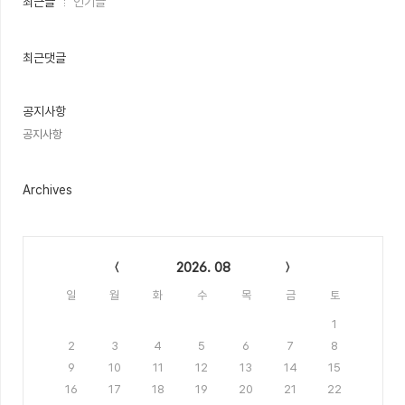
최근글
인기글
근
글
과
인
최근댓글
기
글
공지사항
공지사항
Archives
Calendar
2026. 08
일
월
화
수
목
금
토
1
2
3
4
5
6
7
8
9
10
11
12
13
14
15
16
17
18
19
20
21
22