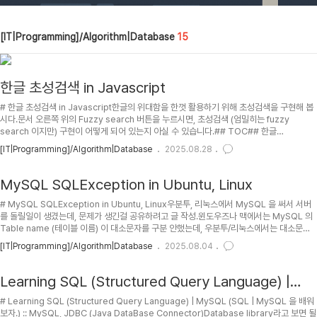
JavaScript/TypeScript,
Vert.x JAVA 에
[IT|Programming]/Algorithm|Database
15
관해..
한글 초성검색 in Javascript
# 한글 초성검색 in Javascript한글의 위대함을 한껏 활용하기 위해 초성검색을 구현해 봅
시다.문서 오른쪽 위의 Fuzzy search 버튼을 누르시면, 초성검색 (엄밀히는 fuzzy
search 이지만) 구현이 어떻게 되어 있는지 아실 수 있습니다.## TOC## 한글
Encoding in Javascript자바스크립트의 문자열은 내부적으로 16비트 유니코드로 처리 .
[IT|Programming]/Algorithm|Database
2025.08.28
유니코드에서 한글은 코드값 OxAC00부터 시작하며, 초성 19 / 중성 21 / 종성 28 개의 조
합 순으로 코드가 배열. 유니코드에 대한 공식 설명은 에서...초성, 중성, 종성의 자모 순서는
에서... (Hangul Syllables 부분에 한글 음절에 대한 유니코드표)Hangul Array초성 "ㄱ",
MySQL SQLException in Ubuntu, Linux
"ㄲ", "ㄴ",..
# MySQL SQLException in Ubuntu, Linux우분투, 리눅스에서 MySQL 을 써서 서버
를 돌릴일이 생겼는데, 문제가 생긴걸 공유하려고 글 작성.윈도우즈나 맥에서는 MySQL 의
Table name (테이블 이름) 이 대소문자를 구분 안했는데, 우분투/리눅스에서는 대소문자
를 기본적으로 구분한다고 함.그래서 초기에 설치할때부터 대소문자를 무시하도록 설정되도
[IT|Programming]/Algorithm|Database
2025.08.04
록 설치해야 함.이거 때문에 MySQL DB Server 에 접속은 됐는데, 특정 Table 을 찾을 수
없다는 등의 SQLException 이 계속 났음.## PH2025-04-04 : First posting.##
TOC## MySQL의 Global Variables 중에는 lower_case_table_names 라는 속성
Learning SQL (Structured Query Language) |
이 있..
MySQL (SQL | MySQL 을 배워보자.) :: MySQL,
# Learning SQL (Structured Query Language) | MySQL (SQL | MySQL 을 배워
JDBC (Java DataBase Connector)
보자.) :: MySQL, JDBC (Java DataBase Connector)Database library라고 보면 될