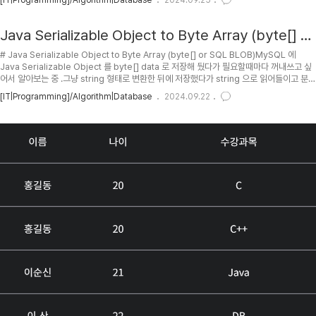
[IT|Programming]/Algorithm|Database
2024.09.25
encodeURIComponent kipid's blog :: Encode/Unescape and
Decode/Escape URI Component 함수로 한번 처리해 준 뒤 넣어줘야 함. #, ? 같은게
URL 에선 특수하게 쓰이니...), [database_name] 에는 사용할 DB name 을 ..
Java Serializable Object to Byte Array (byte[] or
SQL BLOB)
# Java Serializable Object to Byte Array (byte[] or SQL BLOB)MySQL 에
Java Serializable Object 를 byte[] data 로 저장해 뒀다가 필요할때마다 꺼내쓰고 싶
어서 알아보는 중 .그냥 string 형태로 변환한 뒤에 저장했다가 string 으로 읽어들이고 분석
해서 처리하도록 짤수도 있긴한데... 속도면이나 프로그램 가독성 면에서 안좋을듯?그리고
[IT|Programming]/Algorithm|Database
2024.09.22
그림 파일이나 비디오 파일도 어떻게 BLOB 형태로 저장할 수 있는지 좀 공부해봐야겠음.##
TOC## Using StreamsException 처리나 close() 처리해야해서 좀 짜증나긴 하는
듯.### To byte[]```[.scrollable.lang-java]ByteArrayOut..