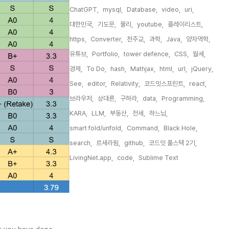
ChatGPT,
mysql,
Database,
video,
uri,
대한민국,
기도문,
물리,
youtube,
플레이리스트,
https,
Converter,
천주교,
과학,
Java,
양자역학,
유튜브,
Portfolio,
tower defence,
CSS,
월세,
경제,
To Do,
hash,
Mathjax,
html,
url,
jQuery,
See,
editor,
Relativity,
코드잇스프린트,
react,
브라우저,
상대론,
구하라,
data,
Programming,
KARA,
LLM,
부동산,
전세,
하느님,
smart fold/unfold,
Command,
Black Hole,
search,
르세라핌,
github,
코드잇 풀스택 2기,
LivingNet.app,
code,
Sublime Text,