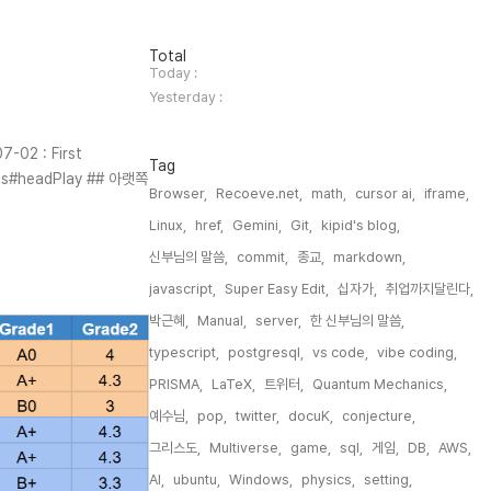
방
Total
문
Today :
자
Yesterday :
수
2 : First
Tag
ics#headPlay ## 아랫쪽
Browser,
Recoeve.net,
math,
cursor ai,
iframe,
Linux,
href,
Gemini,
Git,
kipid's blog,
신부님의 말씀,
commit,
종교,
markdown,
javascript,
Super Easy Edit,
십자가,
취업까지달린다,
박근혜,
Manual,
server,
한 신부님의 말씀,
typescript,
postgresql,
vs code,
vibe coding,
PRISMA,
LaTeX,
트위터,
Quantum Mechanics,
예수님,
pop,
twitter,
docuK,
conjecture,
그리스도,
Multiverse,
game,
sql,
게임,
DB,
AWS,
AI,
ubuntu,
Windows,
physics,
setting,