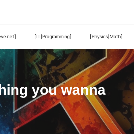
ve.net]
[IT|Programming]
[Physics|Math]
hing you wanna