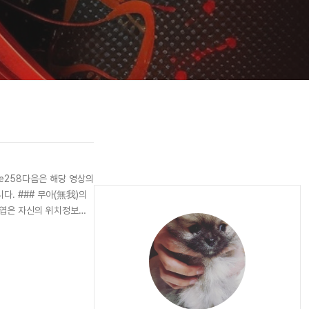
ewave258다음은 해당 영상의
다. ### 무아(無我)의
두정엽은 자신의 위치정보를