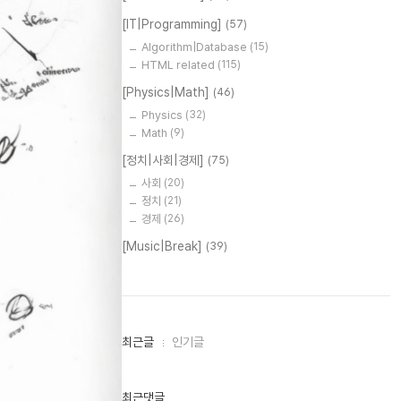
[IT|Programming]
(57)
Algorithm|Database
(15)
HTML related
(115)
[Physics|Math]
(46)
Physics
(32)
Math
(9)
[정치|사회|경제]
(75)
사회
(20)
정치
(21)
경제
(26)
[Music|Break]
(39)
최
최근글
인기글
근
글
과
인
최근댓글