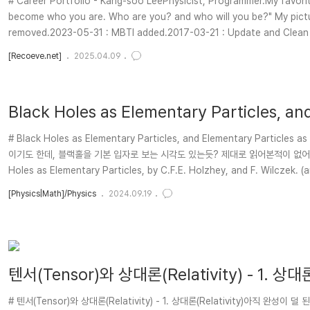
# Career Portfolio - Kang-soo LeePhysicist, Programmer.My favori
become who you are. Who are you? and who will you be?" My pictures ## PH2025-02-14 : Codeit Fullstack 2nd added. Recoeve.net ad
removed.2023-05-31 : MBTI added.2017-03-21 : Update and Clean 
[Recoeve.net]
2025.04.09
Black Holes as Elementary Particles, an
# Black Holes as Elementary Particles, and Elementary P
이기도 한데, 블랙홀을 기본 입자로 보는 시각도 있는듯? 제대로 읽어본적이 없어서 아직 크
Holes as Elementary Particles, by C.F.E. Holzhey, and F. Wilczek. 
[Physics|Math]/Physics
2024.09.19
텐서(Tensor)와 상대론(Relativity) - 1. 상대론(
# 텐서(Tensor)와 상대론(Relativity) - 1. 상대론(Relativity)아직 완성이 덜