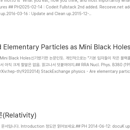
te motto is "What you eat, how you think, and most importantly wh
ded. MBTI
up.2016-03-16 : Update and Clean up.2015-12-..
d Elementary Particles as Mini Black Hole
articles as Mini Black Holes신기방기한 논문인듯. 개인적으로는 "기본 입자들이 작은
게 할말은 없음. 읽고나서 덧붙여야지.## RRA Nucl. Phys. B380 (1992) 
(arXiv:hep-th/9202014) StackExchange physics - Are elementary particl
Relativity)
 된 문서입니다. Introduction 정도만 읽어보세요.## PH 2014-06-12: docuK upg