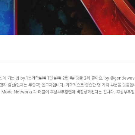
C## 신이 되는 법 by 1분과학### 1편 ### 2편 ## 댓글 2위 좋아요. by @gentl
수행자 출신(현재는 무종교) 연구자입니다. 과학적으로 중요한 몇 가지 부분을 덧붙입니
lt Mode Network) 과 더불어 후상부두정엽이 비활성화된다는 겁니다. 후상부
 있어 필요충분조건..