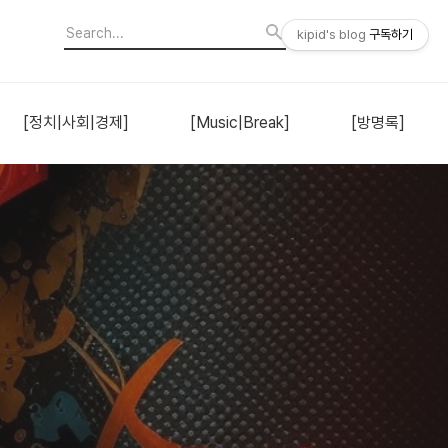
kipid's blog
구독하기
[정치|사회|경제]
[Music|Break]
[방명록]