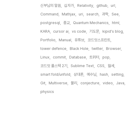
신부님의 말씀,
십자가,
Relativity,
github,
url,
Command,
Mathjax,
uri,
search,
과학,
See,
postgresql,
종교,
Quantum Mechanics,
html,
KARA,
cursor ai,
vs code,
기도문,
kipid's blog,
Portfolio,
Manual,
유튜브,
코드잇스프린트,
tower defence,
Black Hole,
twitter,
Browser,
Linux,
commit,
Database,
트위터,
pop,
코드잇 풀스택 2기,
Sublime Text,
CSS,
월세,
smart fold/unfold,
상대론,
예수님,
hash,
setting,
Git,
Multiverse,
물리,
conjecture,
video,
Java,
physics,