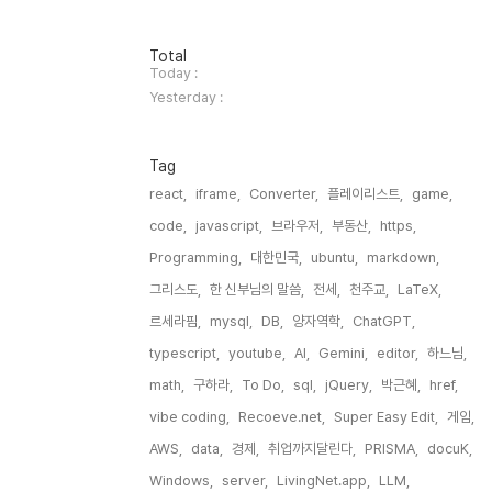
방
Total
문
Today :
자
Yesterday :
수
Tag
react,
iframe,
Converter,
플레이리스트,
game,
code,
javascript,
브라우저,
부동산,
https,
Programming,
대한민국,
ubuntu,
markdown,
그리스도,
한 신부님의 말씀,
전세,
천주교,
LaTeX,
르세라핌,
mysql,
DB,
양자역학,
ChatGPT,
typescript,
youtube,
AI,
Gemini,
editor,
하느님,
math,
구하라,
To Do,
sql,
jQuery,
박근혜,
href,
vibe coding,
Recoeve.net,
Super Easy Edit,
게임,
AWS,
data,
경제,
취업까지달린다,
PRISMA,
docuK,
Windows,
server,
LivingNet.app,
LLM,