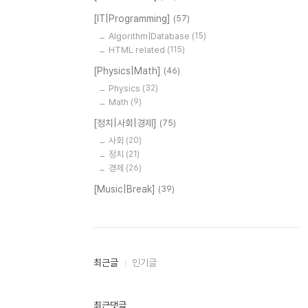
[IT|Programming]
(57)
Algorithm|Database
(15)
HTML related
(115)
[Physics|Math]
(46)
Physics
(32)
Math
(9)
[정치|사회|경제]
(75)
사회
(20)
정치
(21)
경제
(26)
[Music|Break]
(39)
최
최근글
인기글
근
글
과
인
최근댓글