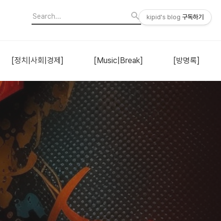
kipid's blog
구독하기
[정치|사회|경제]
[Music|Break]
[방명록]