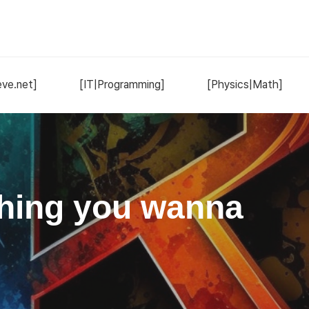
ve.net]
[IT|Programming]
[Physics|Math]
hing you wanna