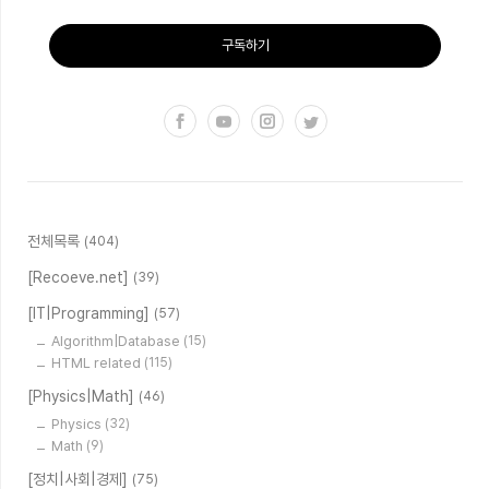
구독하기
전체목록
(404)
[Recoeve.net]
(39)
[IT|Programming]
(57)
Algorithm|Database
(15)
HTML related
(115)
[Physics|Math]
(46)
Physics
(32)
Math
(9)
[정치|사회|경제]
(75)