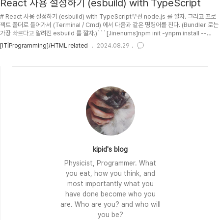
React 사용 설정하기 (esbuild) with TypeScript
# React 사용 설정하기 (esbuild) with TypeScript우선 node.js 를 깔자. 그리고 프로
젝트 폴더로 들어가서 (Terminal / Cmd) 에서 다음과 같은 명령어를 친다. (Bundler 로는
가장 빠르다고 알려진 esbuild 를 깔자.)```[.linenums]npm init -ynpm install --
save-exact --save-dev esbuildnpm install react react-dom jquery immer
[IT|Programming]/HTML related
2024.08.29
use-immernpm install typescript typescript@next @types/react
@types/react-dom @types/jquery ts-loader @babel/preset-typescript --
save-dev..
kipid's blog
Physicist, Programmer. What
you eat, how you think, and
most importantly what you
have done become who you
are. Who are you? and who will
you be?