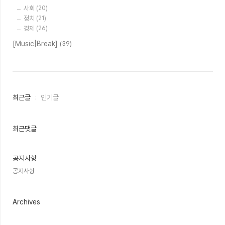
사회
(20)
정치
(21)
경제
(26)
[Music|Break]
(39)
최
최근글
인기글
근
글
과
인
최근댓글
기
글
공지사항
공지사항
Archives