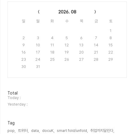
Calendar
2026. 08
일
월
화
수
목
금
토
1
2
3
4
5
6
7
8
9
10
11
12
13
14
15
16
17
18
19
20
21
22
23
24
25
26
27
28
29
30
31
방
Total
문
Today :
자
Yesterday :
수
Tag
pop,
트위터,
data,
docuK,
smart fold/unfold,
취업까지달린다,