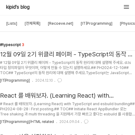
kipid's blog
[Lists]
[전체목록]
[Recoeve.net]
[IT|Programming]
[Physics
typescript
3
12월 09일 2기 위클리 페이퍼 - TypeScript의 동작 원
리에 대해 설명해 주세요. d.ts 타입 정의파일이 무엇이
# 12월 09일 2기 위클리 페이퍼 - TypeScript의 동작 원리에 대해 설명해 주세요. d.ts
며, 어떻게 만들 수 있는지 설명하세요.
타입 정의파일이 무엇이며, 어떻게 만들 수 있는지 설명하세요.## PH2024-12-10##
TOC## TypeScript의 동작 원리에 대해 설명해 주세요.TypeScript는 JavaScript의
슈퍼셋으로, JavaScript에 정적 타입을 추가한 언어입니다. 동작 원리를 이해하려면 다음
[IT|Programming]
2024.12.10
핵심 개념들을 알아야 합니다:1. 타입 시스템: TypeScript는 변수, 함수 매개변수, 반환 값
등에서 타입을 명시적으로 지정할 수 있게 합니다. 이로 인해 코드를 작성하는 도중에 타입
오류를 발견할 수 있으며, 더 나은 코드 품질과 유지 보수성을 제공합니다.```[.lang-ts]let
React 를 배워보자. (Learning React) with
myString:..
TypeScript and esbuild bundling
# React 를 배워보자. (Learning React) with TypeScript and esbuild bundling##
PH2024-08-28 : First posting.## TOC## Initiate React AppBundler 로는
Tree shaking 과 multi threading 을 지원해서 가장 빠르고 좋다는 esbuild 를 사용합
시다. ```mkdir hello_reactcd hello_reactnpm init react-app .npm run
[IT|Programming]/HTML related
2024.09.04
startnpm install --save-exact --save-dev esbuildnpm audit fix --force//
audit 뜻 : 1.감사 2.단속 3.청강 4.세무조사npm install --save-dev @babe..