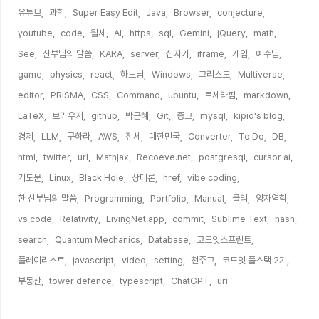
유튜브,
과학,
Super Easy Edit,
Java,
Browser,
conjecture,
youtube,
code,
월세,
AI,
https,
sql,
Gemini,
jQuery,
math,
See,
신부님의 말씀,
KARA,
server,
십자가,
iframe,
게임,
예수님,
game,
physics,
react,
하느님,
Windows,
그리스도,
Multiverse,
editor,
PRISMA,
CSS,
Command,
ubuntu,
르세라핌,
markdown,
LaTeX,
브라우저,
github,
박근혜,
Git,
종교,
mysql,
kipid's blog,
경제,
LLM,
구하라,
AWS,
전세,
대한민국,
Converter,
To Do,
DB,
html,
twitter,
url,
Mathjax,
Recoeve.net,
postgresql,
cursor ai,
기도문,
Linux,
Black Hole,
상대론,
href,
vibe coding,
한 신부님의 말씀,
Programming,
Portfolio,
Manual,
물리,
양자역학,
vs code,
Relativity,
LivingNet.app,
commit,
Sublime Text,
hash,
search,
Quantum Mechanics,
Database,
코드잇스프린트,
플레이리스트,
javascript,
video,
setting,
천주교,
코드잇 풀스택 2기,
부동산,
tower defence,
typescript,
ChatGPT,
uri,