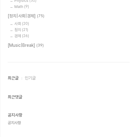
Physics
(32)
Math
(9)
[정치|사회|경제]
(75)
사회
(20)
정치
(21)
경제
(26)
[Music|Break]
(39)
최
최근글
인기글
근
글
과
인
최근댓글
기
글
공지사항
공지사항