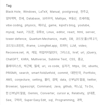
Tag
Black Hole,
Windows,
LaTeX,
Manual,
postgresql,
천주교,
양자역학,
전세,
Database,
브라우저,
Mathjax,
부동산,
르세라핌,
vibe coding,
physics,
예수님,
game,
kipid's blog,
youtube,
mysql,
hash,
기도문,
유튜브,
Linux,
editor,
react,
html,
server,
tower defence,
Quantum Mechanics,
math,
DB,
코드잇 풀스택 2기,
코드잇스프린트,
iframe,
LivingNet.app,
트위터,
LLM,
video,
Recoeve.net,
AI,
게임,
취업까지달린다,
그리스도,
href,
url,
jQuery,
ChatGPT,
KARA,
Multiverse,
Sublime Text,
CSS,
종교,
플레이리스트,
박근혜,
월세,
uri,
vs code,
십자가,
https,
Git,
ubuntu,
PRISMA,
search,
smart fold/unfold,
commit,
대한민국,
Portfolio,
AWS,
conjecture,
setting,
물리,
경제,
data,
신부님의 말씀,
twitter,
Browser,
typescript,
Command,
Java,
github,
하느님,
To Do,
한 신부님의 말씀,
Gemini,
Converter,
cursor ai,
Relativity,
상대론,
See,
구하라,
Super Easy Edit,
sql,
Programming,
과학,