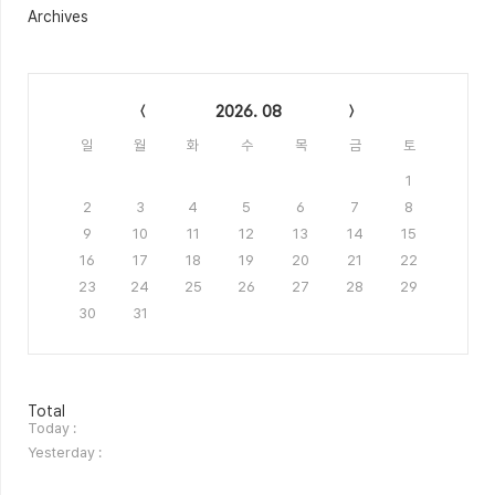
Archives
Calendar
2026. 08
일
월
화
수
목
금
토
1
2
3
4
5
6
7
8
9
10
11
12
13
14
15
16
17
18
19
20
21
22
23
24
25
26
27
28
29
30
31
방
Total
문
Today :
자
Yesterday :
수