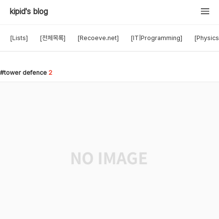
kipid's blog
[Lists]
[전체목록]
[Recoeve.net]
[IT|Programming]
[Physics
tower defence
2