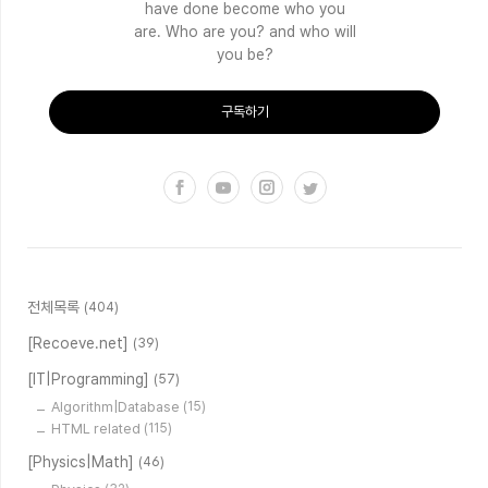
have done become who you
are. Who are you? and who will
you be?
구독하기
전체목록
(404)
[Recoeve.net]
(39)
[IT|Programming]
(57)
Algorithm|Database
(15)
HTML related
(115)
[Physics|Math]
(46)