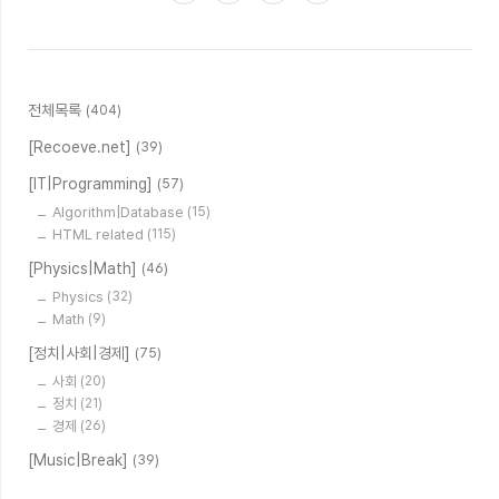
전체목록
(404)
[Recoeve.net]
(39)
[IT|Programming]
(57)
Algorithm|Database
(15)
HTML related
(115)
[Physics|Math]
(46)
Physics
(32)
Math
(9)
[정치|사회|경제]
(75)
사회
(20)
정치
(21)
경제
(26)
[Music|Break]
(39)