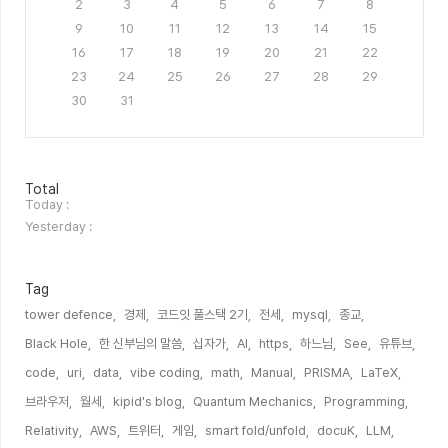
2
3
4
5
6
7
8
9
10
11
12
13
14
15
16
17
18
19
20
21
22
23
24
25
26
27
28
29
30
31
방
Total
문
Today :
자
Yesterday :
수
Tag
tower defence,
경제,
코드잇 풀스택 2기,
전세,
mysql,
종교,
Black Hole,
한 신부님의 말씀,
십자가,
AI,
https,
하느님,
See,
유튜브,
code,
uri,
data,
vibe coding,
math,
Manual,
PRISMA,
LaTeX,
브라우저,
월세,
kipid's blog,
Quantum Mechanics,
Programming,
Relativity,
AWS,
트위터,
게임,
smart fold/unfold,
docuK,
LLM,