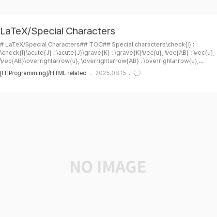
LaTeX/Special Characters
# LaTeX/Special Characters## TOC## Special characters\check{I} :
\check{I}\acute{J} : \acute{J}\grave{K} : \grave{K}\vec{u}, \vec{AB} : \vec{u},
\vec{AB}\overrightarrow{u}, \overrightarrow{AB} : \overrightarrow{u},
\overrightarrow{AB}\bar{z} : \bar{z}\hat{x} : \hat{x}\tilde{x} : \tilde{x}\dot{x},
[IT|Programming]/HTML related
2025.08.15
\ddot{x}, \dddot{x} : \dot{x}, \ddot{x}, \dddot{x}\mathring{A} :
\mathring{A}## Math mode accents\ac..