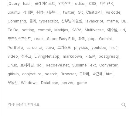
jQuery,
hash,
플레이리스트,
양자역학,
editor,
CSS,
대한민국,
ubuntu,
상대론,
취업까지달린다,
twitter,
Git,
ChatGPT,
vs code,
Command,
물리,
typescript,
신부님의 말씀,
javascript,
iframe,
DB,
To Do,
setting,
commit,
Mathjax,
KARA,
Multiverse,
예수님,
url,
코드잇스프린트,
react,
Super Easy Edit,
과학,
pop,
Gemini,
Portfolio,
cursor ai,
Java,
그리스도,
physics,
youtube,
href,
video,
천주교,
LivingNet.app,
markdown,
기도문,
postgresql,
Linux,
르세라핌,
sql,
Recoeve.net,
Sublime Text,
Converter,
github,
conjecture,
search,
Browser,
구하라,
박근혜,
html,
부동산,
Windows,
Database,
server,
game,