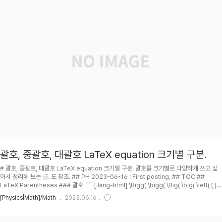
괄호, 중괄호, 대괄호 LaTeX equation 크기별 구분.
# 괄호, 중괄호, 대괄호 LaTeX equation 크기별 구분. 괄호를 크기별로 다양하게 쓰고 싶
어서 정리해 보는 글. 도 참조. ## PH 2023-06-16 : First posting. ## TOC ##
LaTeX Parentheses ### 괄호 ```[.lang-html] \Bigg( \bigg( \Big( \big( \left( ( )
\right) \big) \Big) \bigg) \Bigg) ```/ \Bigg( \bigg( \Big( \big( \left( ( ) \right) \big)
[Physics|Math]/Math
2023.06.16
\Big) \bigg) \Bigg) ### 중괄호 Escape 해줘야 함. \{, \} ```[.lang-html] \Bigg\{
\bigg\{ \Big\{ \big\{ \left\{ \{ \} \r..