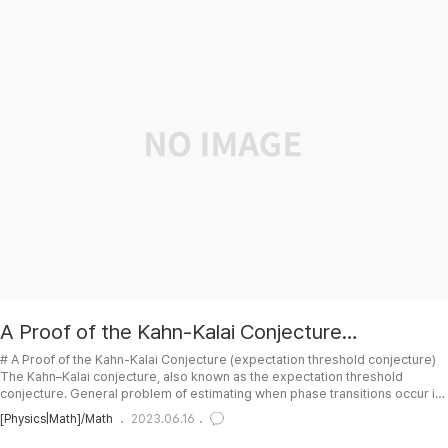
A Proof of the Kahn-Kalai Conjecture
(expectation threshold conjecture)
# A Proof of the Kahn-Kalai Conjecture (expectation threshold conjecture)
The Kahn–Kalai conjecture, also known as the expectation threshold
conjecture. General problem of estimating when phase transitions occur in
systems. (상변이를 일으키는 threshold 를 추측하는 방법에 관한 문제.) 써먹을데가 있
[Physics|Math]/Math
2023.06.16
을거 같기도 해서 공부해볼겸 링크/파일들 정리. ## TOC ## 이산수학계 난제 칸-칼라이
추측 설명 by 안될과학 (Unrealscience) ## Proof by 박진영 - Youtube video ##