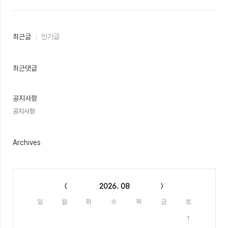
최
최근글
인기글
근
글
과
인
최근댓글
기
글
공지사항
공지사항
Archives
Calendar
2026. 08
일
월
화
수
목
금
토
1