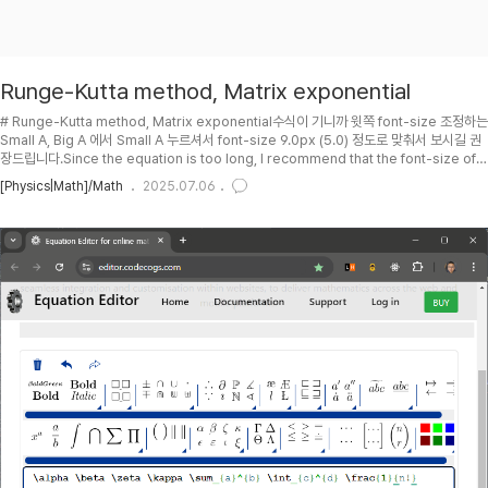
Runge-Kutta method, Matrix exponential
# Runge-Kutta method, Matrix exponential수식이 기니까 윗쪽 font-size 조정하는
Small A, Big A 에서 Small A 누르셔서 font-size 9.0px (5.0) 정도로 맞춰서 보시길 권
장드립니다.Since the equation is too long, I recommend that the font-size of
docuK is to be set to be 9.0px (5.0) by clicking Small A among Small A, Big A
[Physics|Math]/Math
2025.07.06
on the top side of this document.## PH2023-05-22 : First posting.##
TOC## Differential equation with matrices (RLC c..