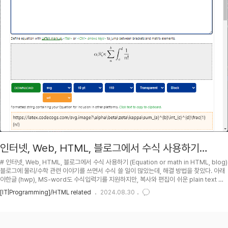
인터넷, Web, HTML, 블로그에서 수식 사용하기
(Equation or math in HTML, blog)
# 인터넷, Web, HTML, 블로그에서 수식 사용하기 (Equation or math in HTML, blog)
블로그에 물리/수학 관련 이야기를 쓰면서 수식 쓸 일이 많았는데, 해결 방법을 찾았다. 아래
아한글 (hwp), MS-word도 수식입력기를 지원하지만, 복사와 편집이 쉬운 plain text 형
태의 LaTeX 수식이 갑인듯 하다. 입력 방법에는 대략 아래와 같은 방법들이 있다. 각자 편할
[IT|Programming]/HTML related
2024.08.30
데로 골라잡자.윈도우에서는 (Windows 7부터인가?) 손글씨로 입력한 수식도 인식하고 디
지털화 해주는 수식입력기 (Math Panel Input) 도 기본 프로그램으로 제공한다. 이런 프로
그램은 대체 어떻게 짠건지... 후덜덜;; Tablet PC가 대중화되면서 많은 사람들이 이용하기
시작할듯? 손으로 쓸..