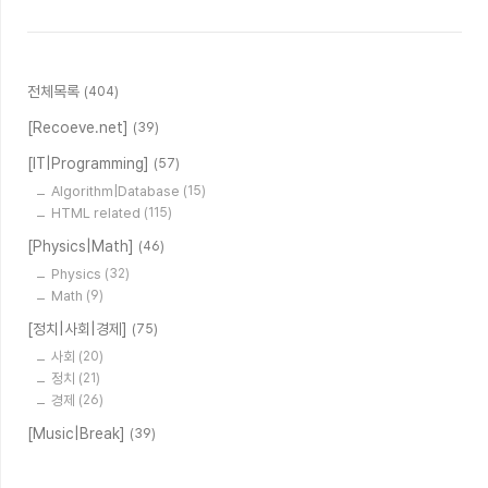
전체목록
(404)
[Recoeve.net]
(39)
[IT|Programming]
(57)
Algorithm|Database
(15)
HTML related
(115)
[Physics|Math]
(46)
Physics
(32)
Math
(9)
[정치|사회|경제]
(75)
사회
(20)
정치
(21)
경제
(26)
[Music|Break]
(39)