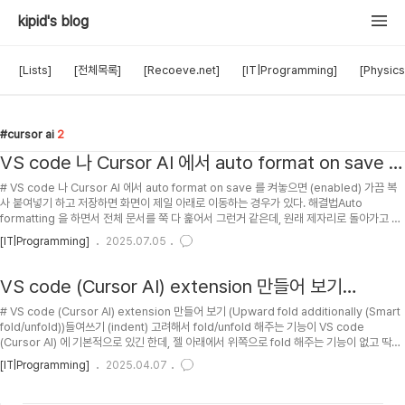
kipid's blog
[Lists]
[전체목록]
[Recoeve.net]
[IT|Programming]
[Physics
cursor ai
2
VS code 나 Cursor AI 에서 auto format on save 를
켜놓으면 (enabled) 가끔 복사 붙여넣기 하고 저장하면
# VS code 나 Cursor AI 에서 auto format on save 를 켜놓으면 (enabled) 가끔 복
화면이 제일 아래로 이동하는 경우가 있다. 해결법
사 붙여넣기 하고 저장하면 화면이 제일 아래로 이동하는 경우가 있다. 해결법Auto
formatting 을 하면서 전체 문서를 쭉 다 훑어서 그런거 같은데, 원래 제자리로 돌아가고 싶
으면 Ctrl/Cmd+U 를 누르면 된다.ps. indent 따라서 위에서 부터 접는 (fold/unfold) 기
[IT|Programming]
2025.07.05
능은 기본적으로 있는데, 아래에서부터 윗 방향으로 indent 따라서 접어주는 기능은 VS
code (or Cursor AI) 에 없는듯 하다. 그래서 제가 Extension 을 만들었으니 잘 활용해
주시길... 설치 및 사용방법은 링크 참조: kipid's blog :: VS code (Curso..
VS code (Cursor AI) extension 만들어 보기
(Upward fold additionally (Smart fold/unfold))
# VS code (Cursor AI) extension 만들어 보기 (Upward fold additionally (Smart
fold/unfold))들여쓰기 (indent) 고려해서 fold/unfold 해주는 기능이 VS code
(Cursor AI) 에 기본적으로 있긴 한데, 젤 아래에서 위쪽으로 fold 해주는 기능이 없고 딱히
extension 을 검색해봐도 안뜨길래 만들어 보기로 결심. 그 내용을 공유합니다.해당
[IT|Programming]
2025.04.07
extension 은 에서 보실 수 있습니다. GitHub repo 는 .## PH2025-04-07 : First
posting.## TOC## 우선 AI 의 도움을 받아서 package.json 을 다음과 같이 설
정.fold-unfold-smartly 라는 이름으로 GitHub..