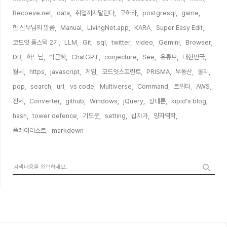
Recoeve.net,
data,
취업까지달린다,
구하라,
postgresql,
game,
한 신부님의 말씀,
Manual,
LivingNet.app,
KARA,
Super Easy Edit,
코드잇 풀스택 2기,
LLM,
Git,
sql,
twitter,
video,
Gemini,
Browser,
DB,
하느님,
박근혜,
ChatGPT,
conjecture,
See,
유튜브,
대한민국,
월세,
https,
javascript,
게임,
코드잇스프린트,
PRISMA,
부동산,
물리,
pop,
search,
url,
vs code,
Multiverse,
Command,
트위터,
AWS,
전세,
Converter,
github,
Windows,
jQuery,
상대론,
kipid's blog,
hash,
tower defence,
기도문,
setting,
십자가,
양자역학,
플레이리스트,
markdown,