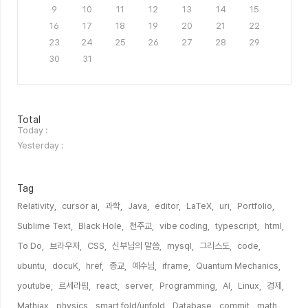
9
10
11
12
13
14
15
16
17
18
19
20
21
22
23
24
25
26
27
28
29
30
31
방
Total
문
Today :
자
Yesterday :
수
Tag
Relativity,
cursor ai,
과학,
Java,
editor,
LaTeX,
uri,
Portfolio,
Sublime Text,
Black Hole,
천주교,
vibe coding,
typescript,
html,
To Do,
브라우저,
CSS,
신부님의 말씀,
mysql,
그리스도,
code,
ubuntu,
docuK,
href,
종교,
예수님,
iframe,
Quantum Mechanics,
youtube,
르세라핌,
react,
server,
Programming,
AI,
Linux,
경제,
Mathjax,
physics,
smart fold/unfold,
Database,
commit,
math,