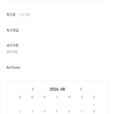
최
최근글
인기글
근
글
과
인
최근댓글
기
글
공지사항
공지사항
Archives
Calendar
2026. 08
일
월
화
수
목
금
토
1
2
3
4
5
6
7
8