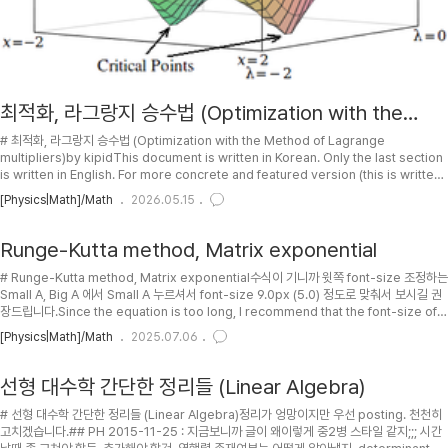
최적화, 라그랑지 승수법 (Optimization with the
Method of Lagrange multipliers)
# 최적화, 라그랑지 승수법 (Optimization with the Method of Lagrange
multipliers)by kipidThis document is written in Korean. Only the last section
is written in English. For more concrete and featured version (this is written
in english), see .Several sections are initially hiden. Click the "▼ Show/Hide"
[Physics|Math]/Math
2026.05.15
button to see the hidden section. And hide your readen sections so as to
save your computer resources...
Runge-Kutta method, Matrix exponential
# Runge-Kutta method, Matrix exponential수식이 기니까 윗쪽 font-size 조정하는
Small A, Big A 에서 Small A 누르셔서 font-size 9.0px (5.0) 정도로 맞춰서 보시길 권
장드립니다.Since the equation is too long, I recommend that the font-size of
docuK is to be set to be 9.0px (5.0) by clicking Small A among Small A, Big A
[Physics|Math]/Math
2025.07.06
on the top side of this document.## PH2023-05-22 : First posting.##
TOC## Differential equation with matrices (RLC c..
선형 대수학 간단한 정리들 (Linear Algebra)
# 선형 대수학 간단한 정리들 (Linear Algebra)정리가 엉망이지만 우선 posting. 천천히
고치겠습니다.## PH 2015-11-25 : 지금보니까 글이 왜이렇게 중2병 스타일 같지;;; 시간