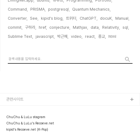
LivingNet.app,
ubuntu,
유튜브,
Programming,
Portfolio,
Command,
PRISMA,
postgresql,
Quantum Mechanics,
Converter,
See,
kipid's blog,
트위터,
ChatGPT,
docuK,
Manual,
commit,
구하라,
href,
conjecture,
Mathjax,
data,
Relativity,
sql,
Sublime Text,
javascript,
박근혜,
video,
react,
종교,
html,
관련사이트
ChuChu & LuLu stagram
ChuChu & LuLu's Recoeve.net
kipid's Recoeve.net (K-Pop)