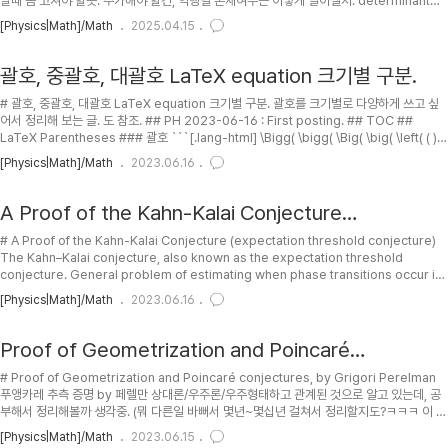
날때 좀 고쳐야 할듯. 추가해야 할건, 역행렬 존재여부는 어떻게 알아낼지. determinant가
0이 아니면 됨. 근데 이걸 정확히 어떻게 증명하지?ㅋ. 난감하네 ㅡㅡ. 일반 mn 행렬 특성들
[Physics|Math]/Math
2025.04.15
이랑 쓰임새, eigen vector 이야기들과 그 의미. Hermitian이야기. similarity
transform과 그 의미. 정리할거 왜케 많니 ㅡㅡ. 2011-10-18 : 질문 1-3 증명과정이 엉망
이네 -ㅇ-;; 천천히 고칠께요ㅋ;; 질문 1-3 증명이 엉망인 이유는 행렬 A랑 B가 같지 않더라
괄호, 중괄호, 대괄호 LaTeX equation 크기별 구분.
도 ..
# 괄호, 중괄호, 대괄호 LaTeX equation 크기별 구분. 괄호를 크기별로 다양하게 쓰고 싶
어서 정리해 보는 글. 도 참조. ## PH 2023-06-16 : First posting. ## TOC ##
LaTeX Parentheses ### 괄호 ```[.lang-html] \Bigg( \bigg( \Big( \big( \left( ( )
\right) \big) \Big) \bigg) \Bigg) ```/ \Bigg( \bigg( \Big( \big( \left( ( ) \right) \big)
[Physics|Math]/Math
2023.06.16
\Big) \bigg) \Bigg) ### 중괄호 Escape 해줘야 함. \{, \} ```[.lang-html] \Bigg\{
\bigg\{ \Big\{ \big\{ \left\{ \{ \} \r..
A Proof of the Kahn-Kalai Conjecture
(expectation threshold conjecture)
# A Proof of the Kahn-Kalai Conjecture (expectation threshold conjecture)
The Kahn–Kalai conjecture, also known as the expectation threshold
conjecture. General problem of estimating when phase transitions occur in
systems. (상변이를 일으키는 threshold 를 추측하는 방법에 관한 문제.) 써먹을데가 있
[Physics|Math]/Math
2023.06.16
을거 같기도 해서 공부해볼겸 링크/파일들 정리. ## TOC ## 이산수학계 난제 칸-칼라이
추측 설명 by 안될과학 (Unrealscience) ## Proof by 박진영 - Youtube video ##
PDF PDF 논문..
Proof of Geometrization and Poincaré
conjectures, by Grigori Perelman
# Proof of Geometrization and Poincaré conjectures, by Grigori Perelman
푸앵카레 추측 증명 by 페렐만 상대론/우주론/우주형태하고 관계된 것으로 알고 있는데, 공
부해서 정리해볼까 생각중. (뭐 다른일 바뻐서 몇년~몇십년 걸쳐서 정리할지도?ㅋㅋㅋ 이 논
문 읽으면 내가 이해할 순 있겄지? =ㅇ=) 우선 pdf 들이나 html/docuK 로 바꾸는 작업이
[Physics|Math]/Math
2023.06.15
나 해야겄음. 그런데 상대론 정리를 먼저 해야 하는데 ㅡㅡ... 우선 먹고 사는거 해결좀 하고;;