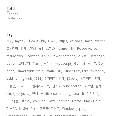
방
Total
문
Today :
자
Yesterday :
수
Tag
물리,
mysql,
신부님의 말씀,
십자가,
https,
vs code,
hash,
twitter,
르세라핌,
경제,
AWS,
url,
LaTeX,
game,
Git,
Recoeve.net,
markdown,
Browser,
KARA,
tower defence,
기도문,
Database,
editor,
브라우저,
하느님,
상대론,
typescript,
Gemini,
AI,
To Do,
code,
smart fold/unfold,
math,
DB,
Super Easy Edit,
cursor ai,
LLM,
uri,
github,
CSS,
취업까지달린다,
jQuery,
양자역학,
과학,
부동산,
그리스도,
플레이리스트,
천주교,
vibe coding,
예수님,
월세,
Linux,
physics,
전세,
Multiverse,
setting,
search,
대한민국,
코드잇 풀스택 2기,
youtube,
Java,
server,
iframe,
Black Hole,
한 신부님의 말씀,
게임,
코드잇스프린트,
Windows,
pop,