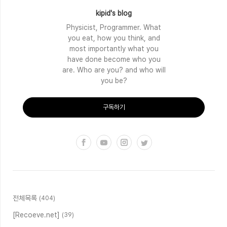
kipid's blog
Physicist, Programmer. What
you eat, how you think, and
most importantly what you
have done become who you
are. Who are you? and who will
you be?
구독하기
전체목록
(404)
[Recoeve.net]
(39)