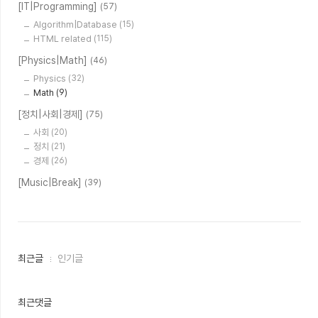
[IT|Programming]
(57)
Algorithm|Database
(15)
HTML related
(115)
[Physics|Math]
(46)
Physics
(32)
Math
(9)
[정치|사회|경제]
(75)
사회
(20)
정치
(21)
경제
(26)
[Music|Break]
(39)
최
최근글
인기글
근
글
과
인
최근댓글
기