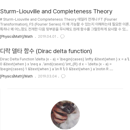
끙... ## PH 2023-06-15 : Update pdfs. ## TOC ## The entropy formula for
the Ricci flow and its geometric application..
Sturm-Liouville and Completeness Theory
# Sturm-Liouville and Completeness Theory 테일러 전개나 FT (Fourier
Transformation), FS (Fourier Series) 이 왜 가능할 수 있는지 이해하는데 필요한 이론.
특히나 왜 어느정도 전개한 다음 뒷부분을 무시해도 원래 함수를 그럴듯하게 묘사할 수 있는
건지 이해하려면 필요. ## TOC ## Sturm-Liouville theory ### 특수식 형태로의 변형
[Physics|Math]/Math
2019.04.01
모든 2차 선형 상미분 방정식 (the second order linear ordinary differential
equation) 의 해를 예측할 수 있는 스투름-리우빌 이론에 대해 알아보자. 일반적인 2차 선
형 상미분 방정식 (the second order linear ordinar..
디락 델타 함수 (Dirac delta function)
Dirac Delta Function \delta (x - a) = \begin{cases} \infty &\text{when } x = a \\
0 &\text{when } x \neq a . \end{cases} \int_{R} d x ~ \delta (x - a) =
\begin{cases} 1 &\text{when } a \in R \\ 0 &\text{when } a \notin R .
\end{cases} In other words, \begin{split} \int_{b}^{c} d x ~ \delta (x - a) = 1
[Physics|Math]/Math
2019.03.04
\quad\text{and}\quad \int_{c}^{b} d x ~ \delta (x - a) = -1 \end{split} when \(b
< a < c\). \in..