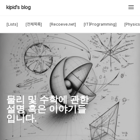
kipid's blog
[Lists]
[전체목록]
[Recoeve.net]
[IT|Programming]
[Physics
물리 및 수학에 관한
설명 혹은 이야기들
입니다.