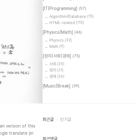
[IT|Programming]
(57)
Algorithm|Database
(15)
HTML related
(115)
[Physics|Math]
(46)
Physics
(32)
Math
(9)
[정치|사회|경제]
(75)
사회
(20)
정치
(21)
경제
(26)
[Music|Break]
(39)
최
최근글
인기글
근
an version of this
글
gle translate (in
과
인
최근댓글