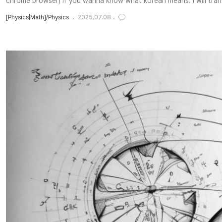
chrome browser) if you wanna know what korean means. I will tran
[Physics|Math]/Physics
2025.07.08