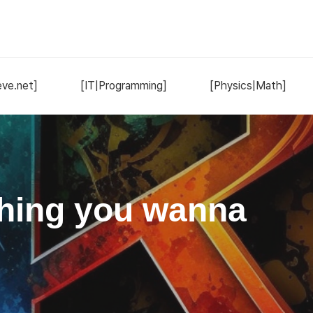
ve.net]
[IT|Programming]
[Physics|Math]
hing you wanna