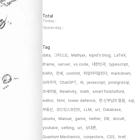
방
Total
문
Today :
자
Yesterday :
수
Tag
data,
그리스도,
Mathjax,
kipid's blog,
LaTeX,
iframe,
server,
vs code,
대한민국,
typescript,
KARA,
전세,
commit,
취업까지달린다,
markdown,
브라우저,
ChatGPT,
AI,
javascript,
postgresql,
르세라핌,
Relativity,
math,
smart fold/unfold,
editor,
html,
tower defence,
한 신부님의 말씀,
sql,
부동산,
코드잇스프린트,
LLM,
url,
Database,
ubuntu,
Manual,
game,
twitter,
DB,
docuK,
youtube,
setting,
uri,
상대론,
Quantum Mechanics,
conjecture,
CSS,
href,