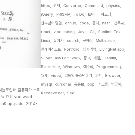
https,
경제,
Converter,
Command,
physics,
jQuery,
PRISMA,
To Do,
트위터,
하느님,
신부님의 말씀,
github,
code,
물리,
hash,
천주교,
react,
vibe coding,
Java,
Git,
Sublime Text,
Linux,
십자가,
search,
구하라,
Multiverse,
플레이리스트,
Portfolio,
양자역학,
LivingNet.app,
Super Easy Edit,
AWS,
종교,
게임,
Gemini,
Black Hole,
Windows,
예수님,
Programming,
월세,
video,
코드잇 풀스택 2기,
과학,
Browser,
mysql,
cursor ai,
유튜브,
pop,
기도문,
박근혜,
은 수식들로인해 컴퓨터가 느려
Recoeve.net,
See,
요.If you want
ocuK upgrade. 2014-