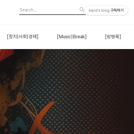
kipid's blog
구독하기
[정치|사회|경제]
[Music|Break]
[방명록]