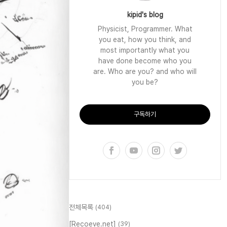
kipid's blog
Physicist, Programmer. What
you eat, how you think, and
most importantly what you
have done become who you
are. Who are you? and who will
you be?
구독하기
전체목록
(404)
[Recoeve.net]
(39)