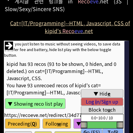
* 게시글 관련 링크들 in
Reco
eve
.net (3S |
Slow/Sexy/Sincere SNS)
Cat=[IT/Programming]--HTML, Javascript, CSS of
kipid's
Reco
eve
.net