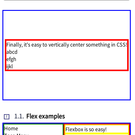
Finally, it's easy to vertically center something in CSS!
abcd
efgh
ijkl
1.1
.
Flex examples
T
Home
Flexbox is so easy!