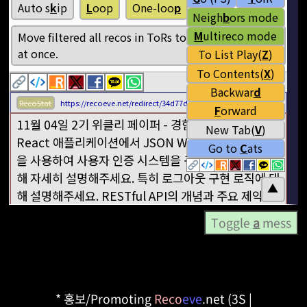
Toggle
a
mess
* 홍보/Promoting
Reco
eve
.net (3S |