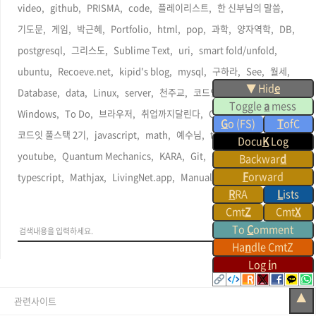
video,
github,
PRISMA,
code,
플레이리스트,
한 신부님의 말씀,
기도문,
게임,
박근혜,
Portfolio,
html,
pop,
과학,
양자역학,
DB,
postgresql,
그리스도,
Sublime Text,
uri,
smart fold/unfold,
ubuntu,
Recoeve.net,
kipid's blog,
mysql,
구하라,
See,
월세,
▼ Hid
e
Database,
data,
Linux,
server,
천주교,
코드잇스프린트,
Toggle
a
mess
Windows,
To Do,
브라우저,
취업까지달린다,
Command,
G
o (FS)
T
ofC
코드잇 풀스택 2기,
javascript,
math,
예수님,
twitter,
Gemini,
Docu
K
Log
youtube,
Quantum Mechanics,
KARA,
Git,
상대론,
cursor ai,
Backwar
d
F
orward
typescript,
Mathjax,
LivingNet.app,
Manual,
R
RA
L
ists
Cmt
Z
Cmt
X
To
C
omment
Ha
n
dle CmtZ
Log
i
n
▲
관련사이트