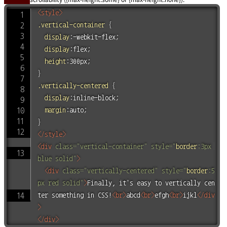
<
style
>
.vertical-container
{
display
:
-webkit-flex
;
display
:
flex
;
height
:
300px
;
}
.vertically-centered
{
display
:
inline-block
;
margin
:
auto
;
}
</
style
>
<
div
class
=
"
vertical-container
"
style
=
"
border
:
3px 
blue solid
"
>
<
div
class
=
"
vertically-centered
"
style
=
"
border
:
5
px red solid
"
>
Finally, it's easy to vertically cen
ter something in CSS!
<
br
>
abcd
<
br
>
efgh
<
br
>
ijkl
</
div
>
</
div
>