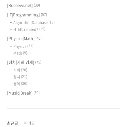
[Recoeve.net]
(39)
[IT|Programming]
(57)
Algorithm|Database
(15)
HTML related
(115)
[Physics|Math]
(46)
Physics
(32)
Math
(9)
[정치|사회|경제]
(75)
사회
(20)
정치
(21)
경제
(26)
[Music|Break]
(39)
최
최근글
인기글