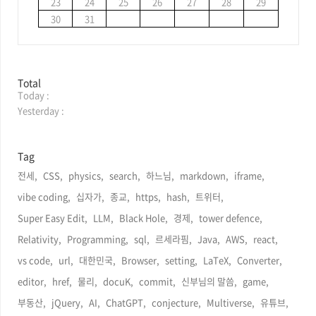
23
24
25
26
27
28
29
30
31
방
Total
Today :
문
자
Yesterday :
수
Tag
전세,
CSS,
physics,
search,
하느님,
markdown,
iframe,
vibe coding,
십자가,
종교,
https,
hash,
트위터,
Super Easy Edit,
LLM,
Black Hole,
경제,
tower defence,
Relativity,
Programming,
sql,
르세라핌,
Java,
AWS,
react,
vs code,
url,
대한민국,
Browser,
setting,
LaTeX,
Converter,
editor,
href,
물리,
docuK,
commit,
신부님의 말씀,
game,
부동산,
jQuery,
AI,
ChatGPT,
conjecture,
Multiverse,
유튜브,