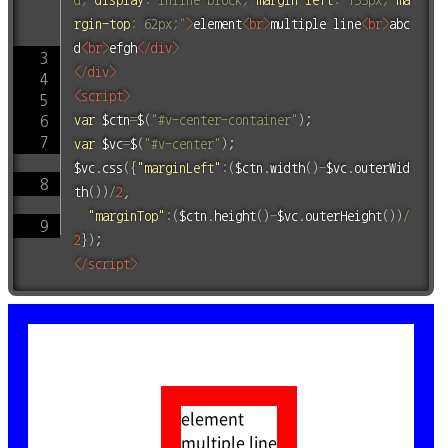
rgin-top
:
 62px
;
"
>
element
<
br
>
multiple line
<
br
>
abc
d
<
br
>
efgh
</
div
>
</
div
>
<
script
>
var
 $ctn
=
$
(
"#v-center-container"
)
;
var
 $vc
=
$
(
"#v-center"
)
;
$vc
.
css
(
{
"marginLeft"
:
(
$ctn
.
width
(
)
-
$vc
.
outerWid
th
(
)
)
/
2
,
"marginTop"
:
(
$ctn
.
height
(
)
-
$vc
.
outerHeight
(
)
)
/
2
}
)
;
</
script
>
element
multiple line