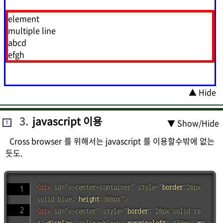
element
multiple line
abcd
efgh
▲ Hide
3
.
javascript 이용
▼ Show/Hide
T
Cross browser 를 위해서는 javascript 를 이용할수밖에 없는
듯도.
<
div
id
=
"
v-center-container
"
style
=
"
border
:
20px 
solid blue
;
height
:
300px
"
>
<
div
id
=
"
v-center
"
style
=
"
border
:
 20px solid re
d
;
display
:
 inline-block
;
margin-left
:
 133px
;
ma