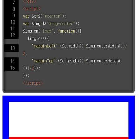
</
div
>
<
script
>
var
 $c
=
$
(
"#center"
)
;
var
 $img
=
$
(
"#img-center"
)
;
$img
.
on
(
"load"
,
function
(
)
{
	$img
.
css
(
{
"marginLeft"
:
(
$c
.
width
(
)
-
$img
.
outerWidth
(
)
)
/
2
,
"marginTop"
:
(
$c
.
height
(
)
-
$img
.
outerHeight
(
)
)
/
2
}
)
;
}
)
;
</
script
>