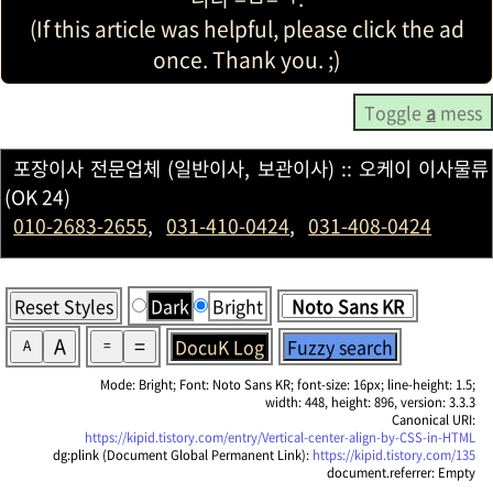
(If this article was helpful, please click the ad
once. Thank you. ;)
Toggle
a
mess
포장이사 전문업체 (일반이사, 보관이사) :: 오케이 이사물류
(OK 24)
010-2683-2655
,
031-410-0424
,
031-408-0424
Reset Styles
Dark
Bright
A
=
DocuK Log
Fuzzy search
A
=
Mode: Bright; Font: Noto Sans KR; font-size: 16px; line-height: 1.5;
width: 448, height: 896, version: 3.3.3
Canonical URI:
https://kipid.tistory.com/entry/Vertical-center-align-by-CSS-in-HTML
dg:plink (Document Global Permanent Link):
https://kipid.tistory.com/135
document.referrer: Empty