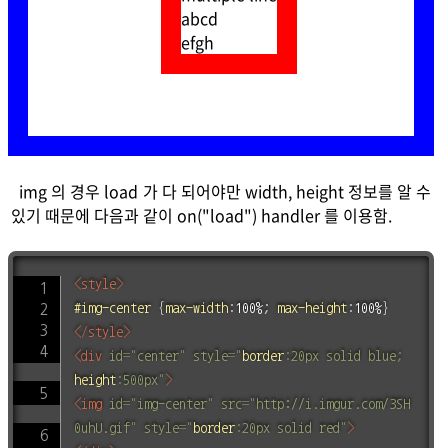
abcd
efgh
img 의 경우 load 가 다 되어야만 width, height 정보를 알 수
있기 때문에 다음과 같이 on("load") handler 를 이용함.
<
style
>
#img-center
{
max-width
:
100%
;
max-height
:
100%
}
</
style
>
<
div
id
=
"
center
"
style
=
"
border
:
20px solid blue
;
height
:
500px
"
>
<
img
id
=
"
img-center
"
src
=
"
http://i.imgur.com/3SH
0uhU.gif
"
style
=
"
border
:
20px solid red
"
>