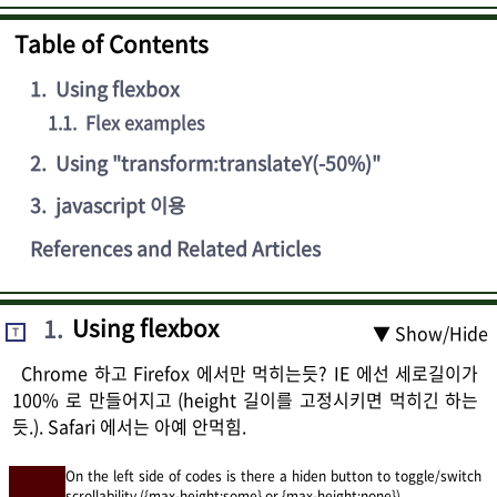
Table of Contents
1
.
Using flexbox
1.1
.
Flex examples
2
.
Using "transform:translateY(-50%)"
3
.
javascript 이용
References and Related Articles
1
.
Using flexbox
▼ Show/Hide
T
Chrome 하고 Firefox 에서만 먹히는듯? IE 에선 세로길이가
100% 로 만들어지고 (height 길이를 고정시키면 먹히긴 하는
듯.). Safari 에서는 아예 안먹힘.
On the left side of codes is there a hiden button to toggle/switch
scrollability ({max-height:some} or {max-height:none}).