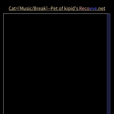
Cat=[Music/Break]--Pet of kipid's
Reco
eve
.net