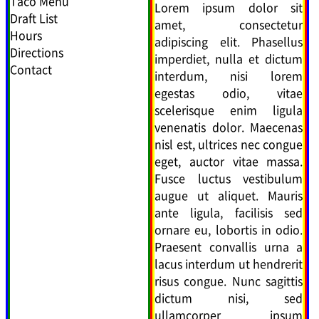
Taco Menu
Lorem ipsum dolor sit
Draft List
amet, consectetur
Hours
adipiscing elit. Phasellus
Directions
imperdiet, nulla et dictum
Contact
interdum, nisi lorem
egestas odio, vitae
scelerisque enim ligula
venenatis dolor. Maecenas
nisl est, ultrices nec congue
eget, auctor vitae massa.
Fusce luctus vestibulum
augue ut aliquet. Mauris
ante ligula, facilisis sed
ornare eu, lobortis in odio.
Praesent convallis urna a
lacus interdum ut hendrerit
risus congue. Nunc sagittis
dictum nisi, sed
ullamcorper ipsum