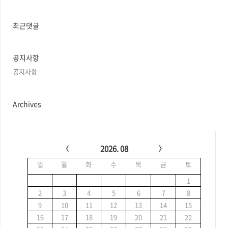
근
글
과
최근댓글
인
기
글
공지사항
공지사항
Archives
C
a
2026. 08
l
일
월
화
수
목
금
토
e
n
1
d
2
3
4
5
6
7
8
a
9
10
11
12
13
14
15
r
16
17
18
19
20
21
22