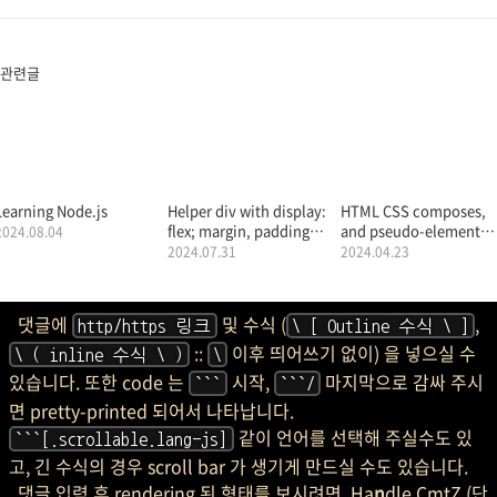
관련글
Learning Node.js
Helper div with display:
HTML CSS composes,
flex; margin, padding
and pseudo-element
2024.08.04
으로 가로 너비 설정/
:after, :active:after, an
2024.07.31
2024.04.23
맞추는 법 정리
transition
댓글에
및 수식 (
,
http/https 링크
\ [ Outline 수식 \ ]
::
이후 띄어쓰기 없이) 을 넣으실 수
\ ( inline 수식 \ )
\
있습니다. 또한 code 는
시작,
마지막으로 감싸 주시
```
```/
면 pretty-printed 되어서 나타납니다.
같이 언어를 선택해 주실수도 있
```[.scrollable.lang-js]
고, 긴 수식의 경우 scroll bar 가 생기게 만드실 수도 있습니다.
댓글 입력 후 rendering 된 형태를 보시려면, Ha
n
dle CmtZ (단