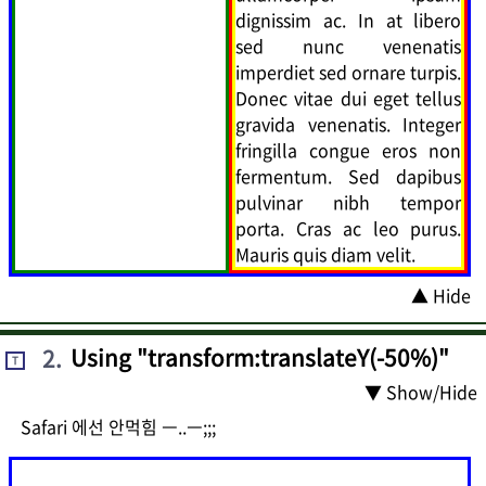
dignissim ac. In at libero
sed nunc venenatis
imperdiet sed ornare turpis.
Donec vitae dui eget tellus
gravida venenatis. Integer
fringilla congue eros non
fermentum. Sed dapibus
pulvinar nibh tempor
porta. Cras ac leo purus.
Mauris quis diam velit.
▲ Hide
2
.
Using "transform:translateY(-50%)"
T
▼ Show/Hide
Safari 에선 안먹힘 ㅡ..ㅡ;;;