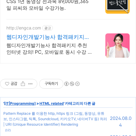
기프티콘!
CSS 1년 동영상 전과목 89,000원,365
일 피씨와 모바일 수강가능.
http://engca.com
광고
웹디자인개발기능사 합격패키지
PC/스마트폰 동영상강의
웹디자인개발기능사 합격패키지 추천
인터넷 강의! PC, 모바일로 동시 수강 가
능
공감
구독하기
'
[IT|Programming]
>
HTML related
' 카테고리의 다른 글
Pattern Replace 를 이용한 http, https 링크 (그림, 동영상, 유튜
2024.08.0
브, 인스타그램, 틱톡, Soundcloud, 카카오TV, 네이버TV 등) 처리
| URI (Unique Resource Identifier) Rendering
4
(12)