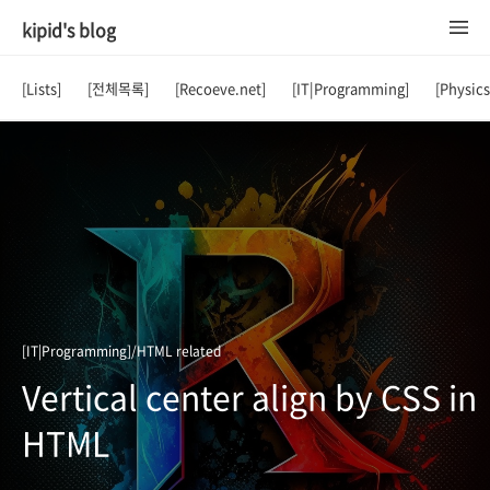
kipid's blog
[Lists]
[전체목록]
[Recoeve.net]
[IT|Programming]
[Physic
[IT|Programming]/HTML related
Vertical center align by CSS in
HTML