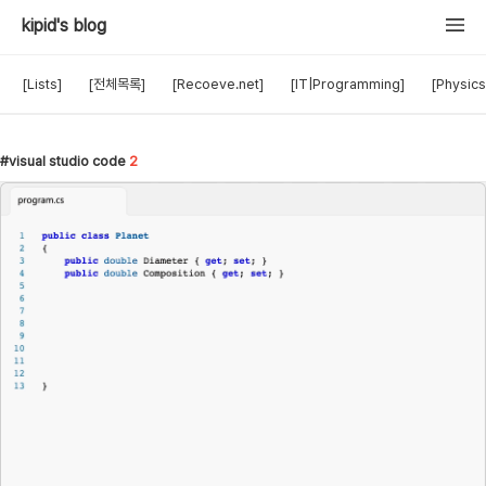
kipid's blog
[Lists]
[전체목록]
[Recoeve.net]
[IT|Programming]
[Physics
visual studio code
2