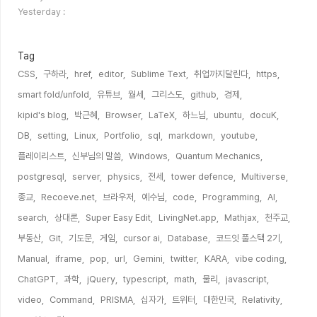
자
Yesterday :
수
Tag
CSS,
구하라,
href,
editor,
Sublime Text,
취업까지달린다,
https,
smart fold/unfold,
유튜브,
월세,
그리스도,
github,
경제,
kipid's blog,
박근혜,
Browser,
LaTeX,
하느님,
ubuntu,
docuK,
DB,
setting,
Linux,
Portfolio,
sql,
markdown,
youtube,
플레이리스트,
신부님의 말씀,
Windows,
Quantum Mechanics,
postgresql,
server,
physics,
전세,
tower defence,
Multiverse,
종교,
Recoeve.net,
브라우저,
예수님,
code,
Programming,
AI,
search,
상대론,
Super Easy Edit,
LivingNet.app,
Mathjax,
천주교,
부동산,
Git,
기도문,
게임,
cursor ai,
Database,
코드잇 풀스택 2기,
Manual,
iframe,
pop,
url,
Gemini,
twitter,
KARA,
vibe coding,
ChatGPT,
과학,
jQuery,
typescript,
math,
물리,
javascript,
video,
Command,
PRISMA,
십자가,
트위터,
대한민국,
Relativity,