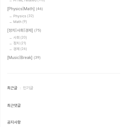
HTML related
[Physics|Math]
(46)
Physics
(32)
Math
(9)
[정치|사회|경제]
(75)
사회
(20)
정치
(21)
경제
(26)
[Music|Break]
(39)
최
최근글
인기글
근
글
과
인
최근댓글
기
글
공지사항