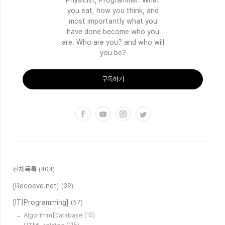
you eat, how you think, and
most importantly what you
have done become who you
are. Who are you? and who will
you be?
구독하기
전체목록
(404)
[Recoeve.net]
(39)
[IT|Programming]
(57)
Algorithm|Database
(15)
(115)