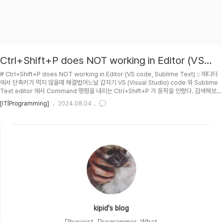
Ctrl+Shift+P does NOT working in Editor (VS
code, Sublime Text) :: 에디터에서 단축키가 먹지 않
# Ctrl+Shift+P does NOT working in Editor (VS code, Sublime Text) :: 에디터
을때 해결법
에서 단축키가 먹지 않을때 해결법어느날 갑자기 VS (Visual Studio) code 와 Sublime
Text editor 에서 Command 명령을 내리는 Ctrl+Shift+P 가 동작을 안했다. 검색해보니
가능한 시나리오가 다음과 같았다. stackoverflow.com :: Command Palette
[IT|Programming]
2024.08.04
shortcut not working in Sublime Text3A user installed plugin or custom key
binding is bound to the same key, which is taking precedence and stopping
..
kipid's blog
Physicist, Programmer. What