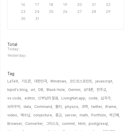
16
17
18
19
20
21
22
23
24
25
26
27
28
29
30
31
방
Total
문
Today :
자
Yesterday :
수
Tag
LaTeX,
기도문,
대한민국,
Windows,
코드잇스프린트,
javascript,
kipid's blog,
url,
DB,
Black Hole,
Gemini,
상대론,
천주교,
vs code,
editor,
신부님의 말씀,
LivingNet.app,
code,
십자가,
브라우저,
data,
Command,
물리,
physics,
과학,
twitter,
iframe,
video,
예수님,
conjecture,
종교,
server,
math,
Portfolio,
박근혜,
Browser,
Converter,
그리스도,
commit,
html,
postgresql,