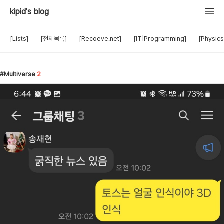
kipid's blog
[Lists]
[전체목록]
[Recoeve.net]
[IT|Programming]
[Physics
Multiverse
2