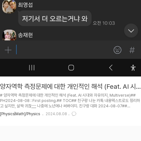
양자역학 측정문제에 대한 개인적인 해석 (Feat. AI 시
대와 자유의지, Multiverse)
# 양자역학 측정문제에 대한 개인적인 해석 (Feat. AI 시대와 자유의지, Multiverse)##
PH2024-08-08 : First posting.## TOC## 친구랑 나눈 카톡 내용텍스트로도 정리하
고 싶지만, 살짝 귀찮;;;;; 나중에 노년에나 써봐야지. 친구랑 대화 2024-08-07##
RRA[Physics/Math/Science]--Physics of kipid's Recoeve.net:
[Physics|Math]/Physics
2024.08.08
https://recoeve.net/user/kipid/mode/multireco?cat=
[Physics/Math/Science]--Physics&PRL=0.80&PRR=1.00#numbers-of-
recos[Music/Break]--영화 of kipid's Recoeve.net: https://rec..