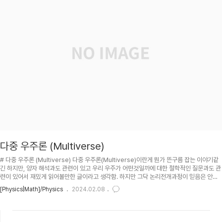
다중 우주론 (Multiverse)
# 다중 우주론 (Multiverse) 다중 우주론(Multiverse)이란게 뭔가 뜬구름 잡는 이야기같
긴 하지만, 양자 해석과도 관련이 있고 우리 우주가 어떤것일까에 대한 철학적인 질문과도 관
련이 있어서 재밌게 읽어볼만한 글이라고 생각함. 하지만 그닥 논리전개과정이 믿음은 안가
고 실험적인 증명방법도 딱히 없을지도 몰라서 너무 안빠지는게 좋긴한듯. 대충 이런식으로
[Physics|Math]/Physics
2024.02.08
도 해석하고 생각할 수 있구나 정도만 인식하자. ## TOC ## 네이버캐스트 (Navercast)
- 다중 우주론 (Multiverse) ### 다중 우주론 개요 Multiverse: 만약 우리가 사는 우주 외
에 또다른 우주가 있다면? ### 누벼이은 다중우주 - type 1 1단계 다중우주: 비슷한 우주가
반복된다. ### 인플레이션 다중우주..