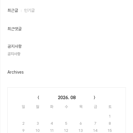
최
최근글
인기글
근
글
과
인
최근댓글
기
글
공지사항
공지사항
Archives
Calendar
2026. 08
일
월
화
수
목
금
토
1
2
3
4
5
6
7
8
9
10
11
12
13
14
15