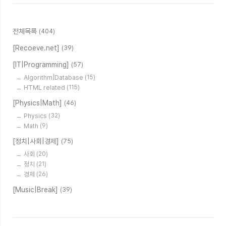
전체목록
(404)
[Recoeve.net]
(39)
[IT|Programming]
(57)
Algorithm|Database
(15)
HTML related
(115)
[Physics|Math]
(46)
Physics
(32)
Math
(9)
[정치|사회|경제]
(75)
사회
(20)
정치
(21)
경제
(26)
[Music|Break]
(39)