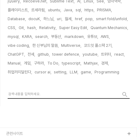
jQuery,
Recoeve.net,
Sublime Text,
AI,
Linux,
See,
양자역학,
플레이리스트,
르세라핌,
ubuntu,
Java,
sql,
https,
PRISMA,
Database,
docuK,
하느님,
uri,
월세,
href,
pop,
smart fold/unfold,
CSS,
Git,
hash,
Relativity,
Super Easy Edit,
Quantum Mechanics,
mysql,
KARA,
search,
부동산,
markdown,
유튜브,
AWS,
vibe coding,
한 신부님의 말씀,
Multiverse,
코드잇 풀스택 2기,
ChatGPT,
전세,
github,
tower defence,
youtube,
트위터,
react,
Manual,
게임,
구하라,
To Do,
typescript,
Mathjax,
경제,
취업까지달린다,
cursor ai,
setting,
LLM,
game,
Programming,
관련사이트