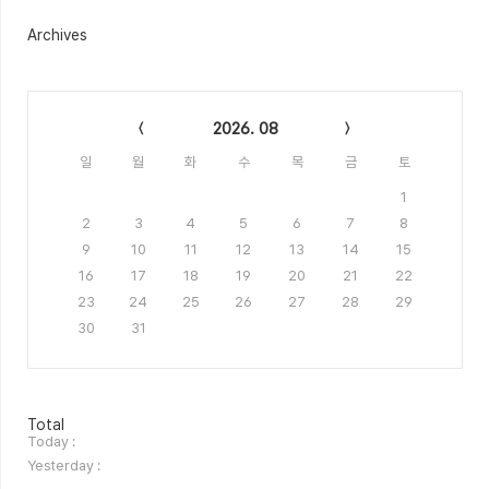
Archives
Calendar
2026. 08
일
월
화
수
목
금
토
1
2
3
4
5
6
7
8
9
10
11
12
13
14
15
16
17
18
19
20
21
22
23
24
25
26
27
28
29
30
31
방
Total
문
Today :
자
Yesterday :
수