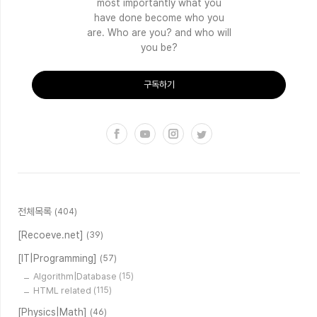
most importantly what you
have done become who you
are. Who are you? and who will
you be?
구독하기
전체목록
(404)
[Recoeve.net]
(39)
[IT|Programming]
(57)
Algorithm|Database
(15)
HTML related
(115)
[Physics|Math]
(46)