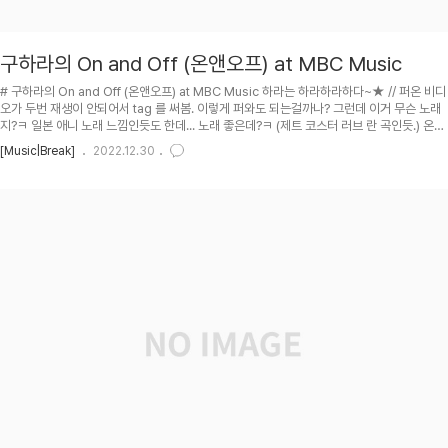
구하라의 On and Off (온앤오프) at MBC Music
# 구하라의 On and Off (온앤오프) at MBC Music 하라는 하라하라하다~★ // 퍼온 비디
오가 두번 재생이 안되어서 tag 를 써봄. 이렇게 퍼와도 되는걸까나? 그런데 이거 무슨 노래
지?ㅋ 일본 애니 노래 느낌인듯도 한데... 노래 좋은데?ㅋ (제트 코스터 러브 란 곡인듯.) 온앤
오프 전편은 에서 볼 수 있음. 막 확인했는데, 1편만 공짜고 다운로드가 한편당 700원인듯
[Music|Break]
2022.12.30
합니다. 결제 쉬워졌음ㅋ. (핸드폰 결제만 쉬운듯도 하지만;;;ㅋ) 네이버에서도 팔던데, 네이
버는 3% point 주고 MBC 는 10% point 주니까 MBC 에서 결제하세요. 화질은
1280x720 30fps 정도로 HD 급 화질인거 같네요. 화면이 완전 깨끗하지는 않은... TV 송
출보단 화질이 조금 안좋은거 같음..