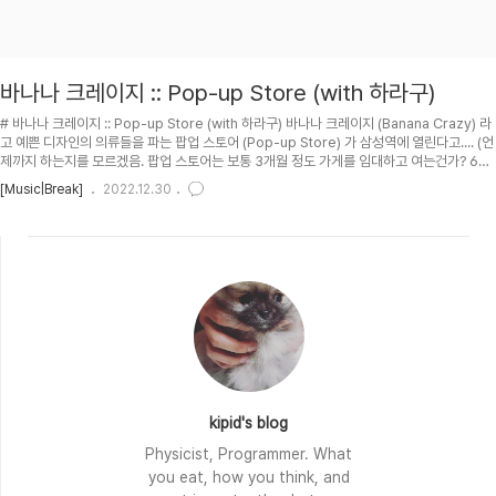
바나나 크레이지 :: Pop-up Store (with 하라구)
# 바나나 크레이지 :: Pop-up Store (with 하라구) 바나나 크레이지 (Banana Crazy) 라
고 예쁜 디자인의 의류들을 파는 팝업 스토어 (Pop-up Store) 가 삼성역에 열린다고.... (언
제까지 하는지를 모르겠음. 팝업 스토어는 보통 3개월 정도 가게를 임대하고 여는건가? 6개
월??? :: 2주정도 여는거였음. 그런데 여기 임대료 엄청 비쌀거 같은데, 적자 안났나 모르겄
[Music|Break]
2022.12.30
네. 요새 백화점 매출 하양세 아닌가? ㅡㅡ. 내가 갔을때도 백화점에 사람 엄청 없던데... 사람
도 없으면서 임대료만 높게 받는거 아녀??? 백화점에 사람이 없으면 임대료를 내려야지, 뭣
하는 짓들인지 모르겄네.) 아무튼 하라구가 모델이길래 정리함. 어떤 회사인지도 궁금하기도
했고... 처음 들어보는 브랜드라 ..
kipid's blog
Physicist, Programmer. What
you eat, how you think, and