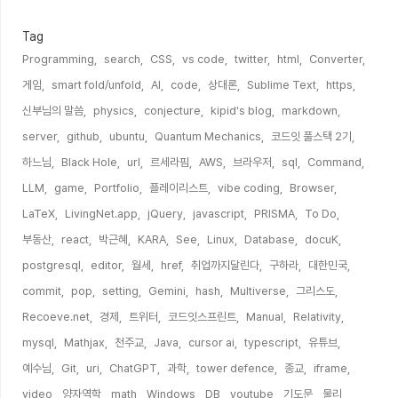
Tag
Programming,
search,
CSS,
vs code,
twitter,
html,
Converter,
게임,
smart fold/unfold,
AI,
code,
상대론,
Sublime Text,
https,
신부님의 말씀,
physics,
conjecture,
kipid's blog,
markdown,
server,
github,
ubuntu,
Quantum Mechanics,
코드잇 풀스택 2기,
하느님,
Black Hole,
url,
르세라핌,
AWS,
브라우저,
sql,
Command,
LLM,
game,
Portfolio,
플레이리스트,
vibe coding,
Browser,
LaTeX,
LivingNet.app,
jQuery,
javascript,
PRISMA,
To Do,
부동산,
react,
박근혜,
KARA,
See,
Linux,
Database,
docuK,
postgresql,
editor,
월세,
href,
취업까지달린다,
구하라,
대한민국,
commit,
pop,
setting,
Gemini,
hash,
Multiverse,
그리스도,
Recoeve.net,
경제,
트위터,
코드잇스프린트,
Manual,
Relativity,
mysql,
Mathjax,
천주교,
Java,
cursor ai,
typescript,
유튜브,
예수님,
Git,
uri,
ChatGPT,
과학,
tower defence,
종교,
iframe,
video,
양자역학,
math,
Windows,
DB,
youtube,
기도문,
물리,