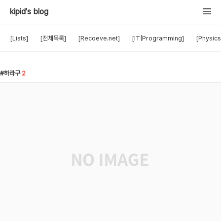
kipid's blog
[Lists]
[전체목록]
[Recoeve.net]
[IT|Programming]
[Physics
하라구
2