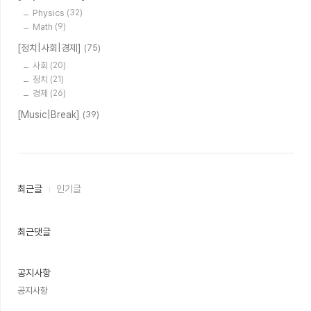
Physics
(32)
Math
(9)
[정치|사회|경제]
(75)
사회
(20)
정치
(21)
경제
(26)
[Music|Break]
(39)
최
최근글
인기글
근
글
과
인
최근댓글
기
글
공지사항
공지사항