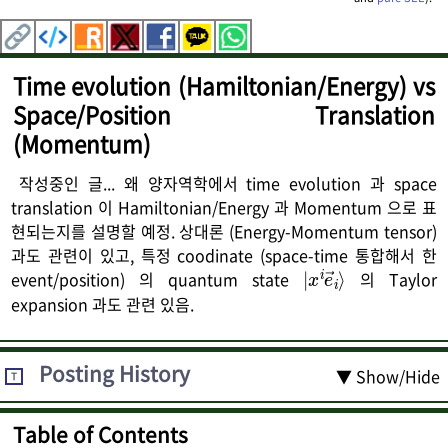
Time evolution (Hamiltonian/Energy) vs
Space/Position Translation
(Momentum)
작성중인 글... 왜 양자역학에서 time evolution 과 space
translation 이 Hamiltonian/Energy 과 Momentum 으로 표
현되는지를 설명할 예정. 상대론 (Energy-Momentum tensor)
→
|
x
i
i
⟩
e
과도 관련이 있고, 특정 coodinate (space-time 통합해서 한
event/position) 의 quantum state
의 Taylor
expansion 과도 관련 있음.
Posting History
▼ Show/Hide
T
Table of Contents