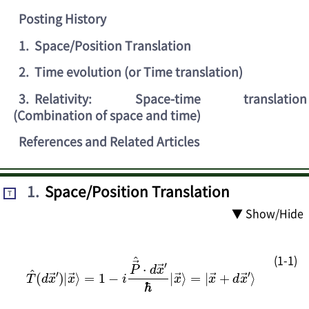
Posting History
1
.
Space/Position Translation
2
.
Time evolution (or Time translation)
3
.
Relativity: Space-time translation
(Combination of space and time)
References and Related Articles
1
.
Space/Position Translation
T
▼ Show/Hide
(1-1)
=
1
−
T
i
P
=
^
|
→
(
x
d
→
^
x
⋅
→
+
d
d
x
′
x
)
→
|
→
x
′
→
ℏ
′
⟩
|
⟩
x
→
⟩