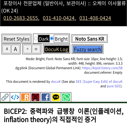
포장이사 전문업체 (일반이사, 보관이사) :: 오케이 이사물류
(OK 24)
010-2683-2655
,
031-410-0424
,
031-408-0424
Reset Styles
Dark
Bright
A
=
DocuK Log
Fuzzy search
A
=
Mode: Bright; Font: Noto Sans KR; font-size: 16px; line-height: 1.5;
width: 448, height: 896, version: 3.3.3
dg:plink (Document Global Permanent Link):
https://kipid.tistory.com/58
document.referrer: Empty
This document is rendered by
docuK
(See also
SEE (Super Easy Edit) of docuK
and
pure SEE
).
BICEP2: 중력파와 급팽창 이론(인플레이션,
inflation theory)의 직접적인 증거