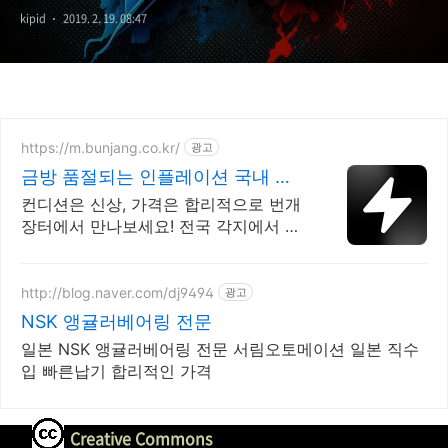
kipid
2019. 2. 19. 08:47
https://m.bunjang.co.kr/
광고
금방 품절되는 인플레이션 국내 최
대 브랜드 중고거래
컨디션은 신상, 가격은 합리적으로 번개
장터에서 만나보세요! 전국 각지에서 올
라오는 전국구 최다 상품 매일 10만 개
이상의 신규 상품 업로드
http://blog.naver.com/dj9494
광고
NSK 앵귤러베어링 전문
일본 NSK 앵귤러베어링 전문 서림오토메이션 일본 직수
입 빠른납기 합리적인 가격
Creative Commons