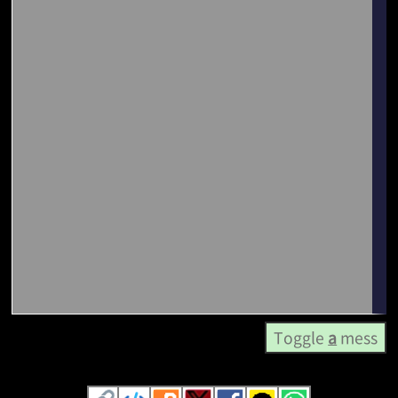
Toggle
a
mess