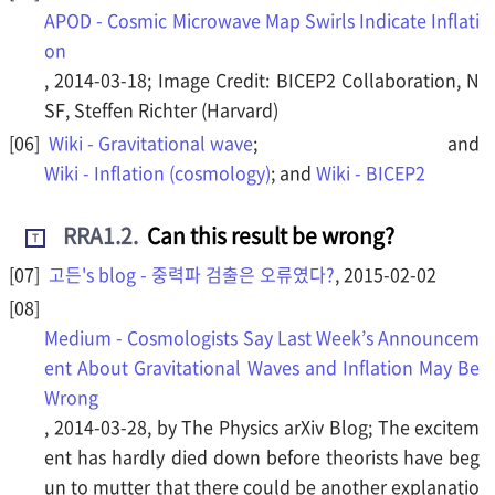
APOD - Cosmic Microwave Map Swirls Indicate Inflati
on
, 2014-03-18; Image Credit: BICEP2 Collaboration, N
SF, Steffen Richter (Harvard)
Wiki - Gravitational wave
; and
Wiki - Inflation (cosmology)
; and
Wiki - BICEP2
RRA1.2
.
Can this result be wrong?
T
고든's blog - 중력파 검출은 오류였다?
, 2015-02-02
Medium - Cosmologists Say Last Week’s Announcem
ent About Gravitational Waves and Inflation May Be
Wrong
, 2014-03-28, by The Physics arXiv Blog; The excitem
ent has hardly died down before theorists have beg
un to mutter that there could be another explanatio