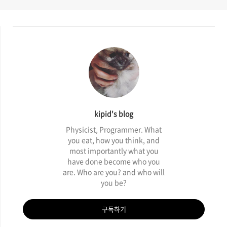
kipid's blog
Physicist, Programmer. What
you eat, how you think, and
most importantly what you
have done become who you
are. Who are you? and who will
you be?
구독하기