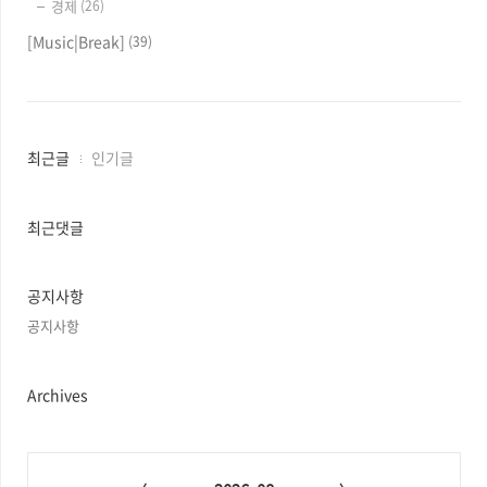
경제
(26)
[Music|Break]
(39)
최
최근글
인기글
근
글
과
최근댓글
인
기
글
공지사항
공지사항
Archives
C
a