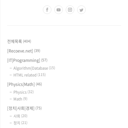
전체목록
(404)
[Recoeve.net]
(39)
[IT|Programming]
(57)
Algorithm|Database
(15)
HTML related
(115)
[Physics|Math]
(46)
Physics
(32)
Math
(9)
[정치|사회|경제]
(75)
사회
(20)
정치
(21)