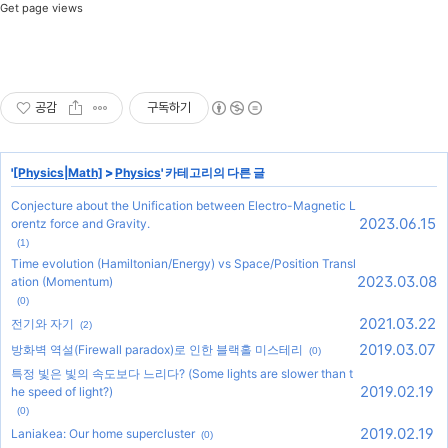
Get page views
공감
구독하기
'
[Physics|Math]
>
Physics
' 카테고리의 다른 글
Conjecture about the Unification between Electro-Magnetic L
2023.06.15
orentz force and Gravity.
(1)
Time evolution (Hamiltonian/Energy) vs Space/Position Transl
2023.03.08
ation (Momentum)
(0)
2021.03.22
전기와 자기
(2)
2019.03.07
방화벽 역설(Firewall paradox)로 인한 블랙홀 미스테리
(0)
특정 빛은 빛의 속도보다 느리다? (Some lights are slower than t
2019.02.19
he speed of light?)
(0)
2019.02.19
Laniakea: Our home supercluster
(0)