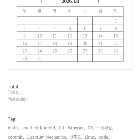
2026. 08
l
일
월
화
수
목
금
토
e
n
1
d
2
3
4
5
6
7
8
a
9
10
11
12
13
14
15
r
16
17
18
19
20
21
22
23
24
25
26
27
28
29
30
31
방
Total
Today :
문
자
Yesterday :
수
Tag
math,
smart fold/unfold,
Git,
Browser,
DB,
르세라핌,
commit,
Quantum Mechanics,
천주교,
Linux,
code,