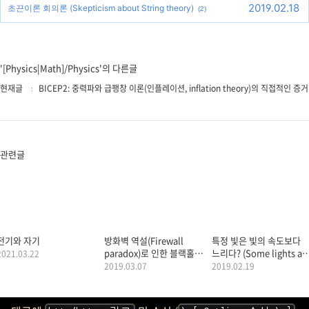
2019.02.18
초끈이론 회의론 (Skepticism about String theory)
(2)
'[Physics|Math]/Physics'의 다른글
현재글
BICEP2: 중력파와 급팽창 이론(인플레이션, inflation theory)의 직접적인 증거
관련글
전기와 자기
방화벽 역설(Firewall
특정 빛은 빛의 속도보다
paradox)로 인한 블랙홀
느리다? (Some lights ar
2021.03.22
미스테리
slower than the speed
2019.03.07
2019.02.19
of light?)