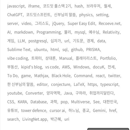
javascript,
iframe,
코드잇 풀스택 2기,
hash,
브라우저,
월세,
ChatGPT,
코드잇스프린트,
신부님의 말씀,
physics,
setting,
server,
video,
그리스도,
jQuery,
Super Easy Edit,
Recoeve.net,
AI,
markdown,
Programming,
물리,
mysql,
예수님,
Relativity,
게임,
LLM,
postgresql,
십자가,
url,
기도문,
경제,
data,
Sublime Text,
ubuntu,
html,
sql,
github,
PRISMA,
vibe coding,
트위터,
상대론,
Manual,
플레이리스트,
Portfolio,
부동산,
kipid's blog,
vs code,
AWS,
Windows,
docuK,
전세,
To Do,
game,
Mathjax,
Black Hole,
Command,
react,
twitter,
한 신부님의 말씀,
editor,
conjecture,
LaTeX,
https,
typescript,
youtube,
Converter,
양자역학,
Java,
구하라,
취업까지달린다,
CSS,
KARA,
Database,
과학,
pop,
Multiverse,
See,
대한민국,
유튜브,
tower defence,
cursor ai,
하느님,
종교,
Gemini,
href,
search,
LivingNet.app,
박근혜,
uri,