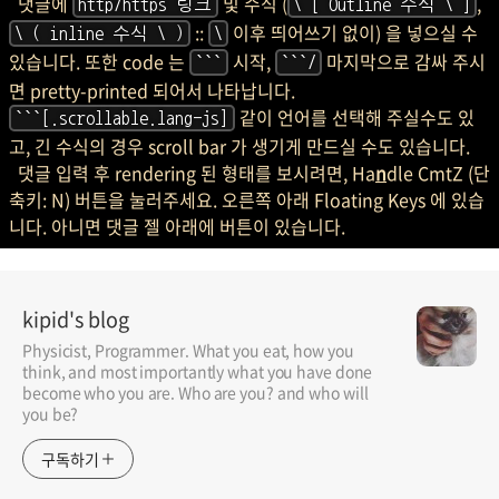
댓글에
및 수식 (
,
http/https 링크
\ [ Outline 수식 \ ]
::
이후 띄어쓰기 없이) 을 넣으실 수
\ ( inline 수식 \ )
\
있습니다. 또한 code 는
시작,
마지막으로 감싸 주시
```
```/
면 pretty-printed 되어서 나타납니다.
같이 언어를 선택해 주실수도 있
```[.scrollable.lang-js]
고, 긴 수식의 경우 scroll bar 가 생기게 만드실 수도 있습니다.
댓글 입력 후 rendering 된 형태를 보시려면, Ha
n
dle CmtZ (단
축키: N) 버튼을 눌러주세요. 오른쪽 아래 Floating Keys 에 있습
니다. 아니면 댓글 젤 아래에 버튼이 있습니다.
kipid's blog
Physicist, Programmer. What you eat, how you
think, and most importantly what you have done
become who you are. Who are you? and who will
you be?
구독하기