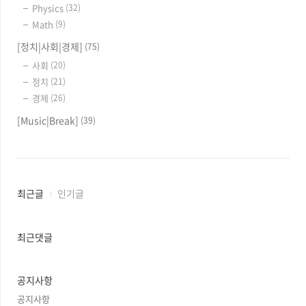
Physics
(32)
Math
(9)
[정치|사회|경제]
(75)
사회
(20)
정치
(21)
경제
(26)
[Music|Break]
(39)
최
최근글
인기글
근
글
과
최근댓글
인
기
글
공지사항
공지사항