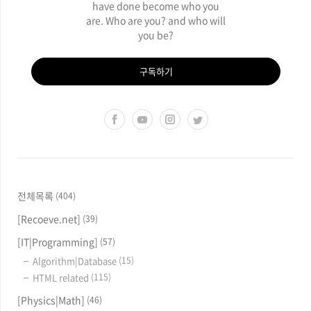
have done become who you
are. Who are you? and who will
you be?
구독하기
전체목록
(404)
[Recoeve.net]
(39)
[IT|Programming]
(57)
Algorithm|Database
(15)
HTML related
(115)
[Physics|Math]
(46)