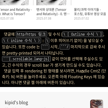
Tensor and Relativity -
텐서와 상대론 (Tensor
물리/과학 이야기들 -
0. What is Tensor?
and Relativity) - 0. 텐서
포스팅, 유튜브 영상 모음
(Tensor) 란?
2025.07.08
2025.07.08
2025.07.02
댓글에
및 수식 (
,
http/https 링크
\ [ Outline 수식 \ ]
::
이후 띄어쓰기 없이) 을 넣으실 수
\ ( inline 수식 \ )
\
있습니다. 또한 code 는
시작,
마지막으로 감싸 주시
```
```/
면 pretty-printed 되어서 나타납니다.
같이 언어를 선택해 주실수도 있
```[.scrollable.lang-js]
고, 긴 수식의 경우 scroll bar 가 생기게 만드실 수도 있습니다.
댓글 입력 후 rendering 된 형태를 보시려면, Ha
n
dle CmtZ (단
축키: N) 버튼을 눌러주세요. 오른쪽 아래 Floating Keys 에 있습
니다. 아니면 댓글 젤 아래에 버튼이 있습니다.
kipid's blog