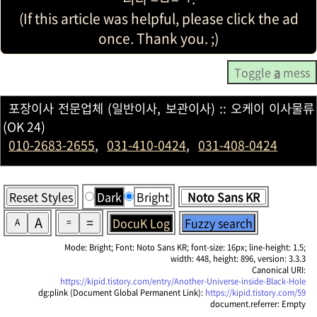
(If this article was helpful, please click the ad
once. Thank you. ;)
Toggle
a
mess
포장이사 전문업체 (일반이사, 보관이사) :: 오케이 이사물류
(OK 24)
010-2683-2655
,
031-410-0424
,
031-408-0424
Reset Styles
Dark
Bright
A
=
DocuK Log
Fuzzy search
A
=
Mode: Bright; Font: Noto Sans KR; font-size: 16px; line-height: 1.5;
width: 448, height: 896, version: 3.3.3
Canonical URI:
https://kipid.tistory.com/entry/Another-Universe-inside-Black-Hole
dg:plink (Document Global Permanent Link):
https://kipid.tistory.com/59
document.referrer: Empty