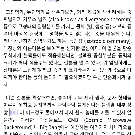
고전역학, 뉴턴역학을 배우다보면, 거리 제곱에 반비례하는 중
력법칙과 가우스 법칙 (also known as divergence theorem)
등으로 구형태의 질량분포를 가지는 물체 (별, 행성 등) 내부의 중
력이 바깥쪽 질량에는 영향을 받지 않는다는 것을 배우게 된다.
꽤나 간단하게 증명되기도 하는, 등방성 (isotropic symmetry),
대칭성의 아름다움을 보여주는 신기한 결론이다. 이 결론을 단순
무식하게 블랙홀에도 적용해본다면, 블랙홀 중심부분은 중력의
크기가 꽤나 작을수도 있다는 결론을 낼 수 있다. 뭐 엄밀하게는
상대론을 도입해야 하고 중력의 크기라는게 시공간 왜곡으로 다
뤄져야 한다는 등의 논의가 더 필요하겠지만 우선 단순화시켜 놓
자.
이런 결론을 확장해보면, 중력이 너무 세서 원자, 분자 형태를
이루지 못하고 원자핵끼리 다닥다닥 붙게된다는 블랙홀 내부 상
황
[06]
이 어느정도 풀어져서 다시 원자 형태를 이룰 수 있지 않
을까? 이러한 과정들로도 CMB (Cosmic Microwave
Background) 나 Big Bang에서 예상하는 여러가지 시나리오들
을 비슷하게 설명할수도 있을거 같단 생각이다. 우리 우주도 상