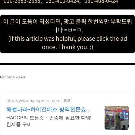
010-2683-2655
,
031-410-0424
,
031-408-0424
이 글이 도움이 되셨다면, 광고 클릭 한번씩만 부탁드립
니다 =ㅂ=ㅋ.
(If this article was helpful, please click the ad
once. Thank you. ;)
Get page views
http://www.haccpnara.com
광고
해썹나라-하이진에스 방역전문쇼핑
몰
HACCP의 모든것 - 인증에 필요한 다양
한제품 구비