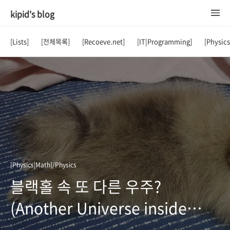
kipid's blog
[Lists]
[전체목록]
[Recoeve.net]
[IT|Programming]
[Physic
[Physics|Math]/Physics
블랙홀 속 또 다른 우주?
(Another Universe inside
Black Hole?)