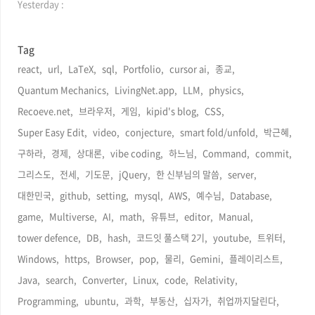
자
Yesterday :
수
Tag
react,
url,
LaTeX,
sql,
Portfolio,
cursor ai,
종교,
Quantum Mechanics,
LivingNet.app,
LLM,
physics,
Recoeve.net,
브라우저,
게임,
kipid's blog,
CSS,
Super Easy Edit,
video,
conjecture,
smart fold/unfold,
박근혜,
구하라,
경제,
상대론,
vibe coding,
하느님,
Command,
commit,
그리스도,
전세,
기도문,
jQuery,
한 신부님의 말씀,
server,
대한민국,
github,
setting,
mysql,
AWS,
예수님,
Database,
game,
Multiverse,
AI,
math,
유튜브,
editor,
Manual,
tower defence,
DB,
hash,
코드잇 풀스택 2기,
youtube,
트위터,
Windows,
https,
Browser,
pop,
물리,
Gemini,
플레이리스트,
Java,
search,
Converter,
Linux,
code,
Relativity,
Programming,
ubuntu,
과학,
부동산,
십자가,
취업까지달린다,