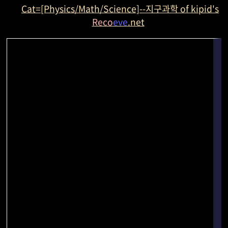
Cat=[Physics/Math/Science]--지구과학 of kipid's
Reco
eve
.net