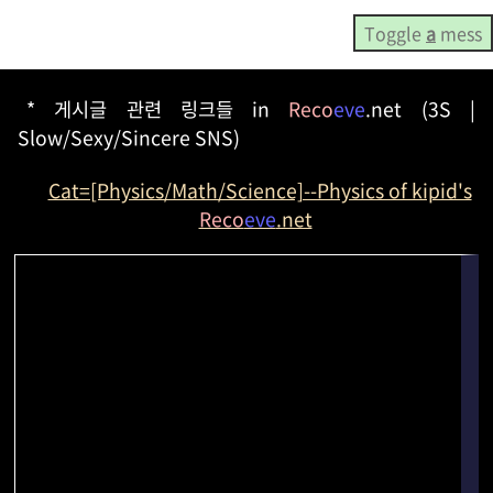
Toggle
a
mess
* 게시글 관련 링크들 in
Reco
eve
.net (3S |
Slow/Sexy/Sincere SNS)
Cat=[Physics/Math/Science]--Physics of kipid's
Reco
eve
.net