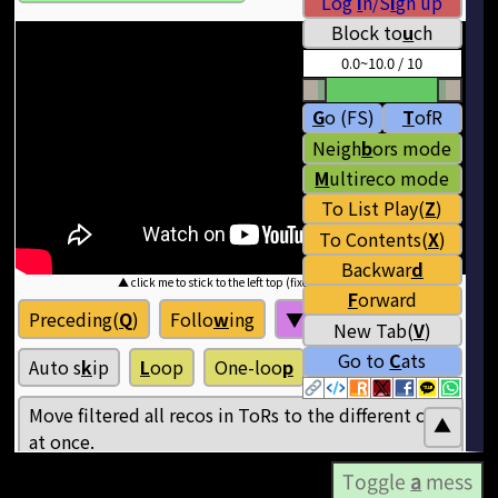
Toggle
a
mess