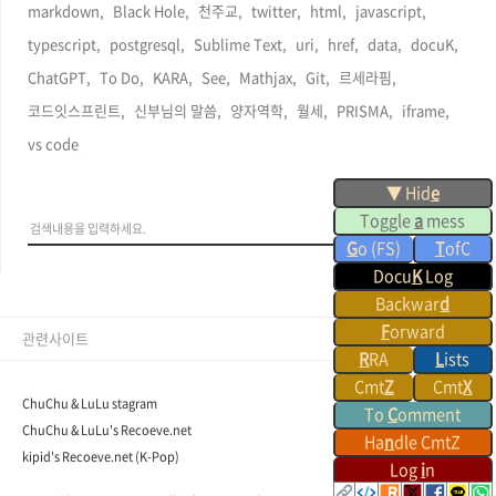
markdown,
Black Hole,
천주교,
twitter,
html,
javascript,
typescript,
postgresql,
Sublime Text,
uri,
href,
data,
docuK,
ChatGPT,
To Do,
KARA,
See,
Mathjax,
Git,
르세라핌,
코드잇스프린트,
신부님의 말씀,
양자역학,
월세,
PRISMA,
iframe,
vs code,
▼ Hid
e
Toggle
a
mess
G
o (FS)
T
ofC
Docu
K
Log
Backwar
d
F
orward
관련사이트
R
RA
L
ists
Cmt
Z
Cmt
X
ChuChu & LuLu stagram
To
C
omment
ChuChu & LuLu's Recoeve.net
Ha
n
dle CmtZ
kipid's Recoeve.net (K-Pop)
Log
i
n