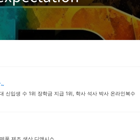
njecture)
~
버대 신입생 수 1위 장학금 지급 1위, 학사 석사 박사 온라인복수
제품 제조 생산 디앤시스