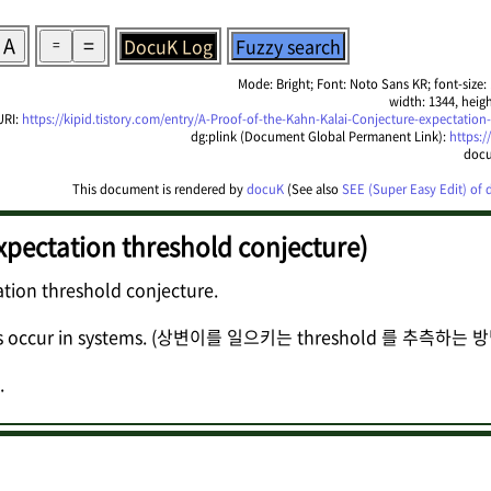
A
=
DocuK Log
Fuzzy search
=
Mode: Bright; Font: Noto Sans KR; font-size: 1
width: 1344, heigh
URI:
https://kipid.tistory.com/entry/A-Proof-of-the-Kahn-Kalai-Conjecture-expectation
dg:plink (Document Global Permanent Link):
https:/
docu
This document is rendered by
docuK
(See also
SEE (Super Easy Edit) of
xpectation threshold conjecture)
tion threshold conjecture.
itions occur in systems. (상변이를 일으키는 threshold 를 추측하
.