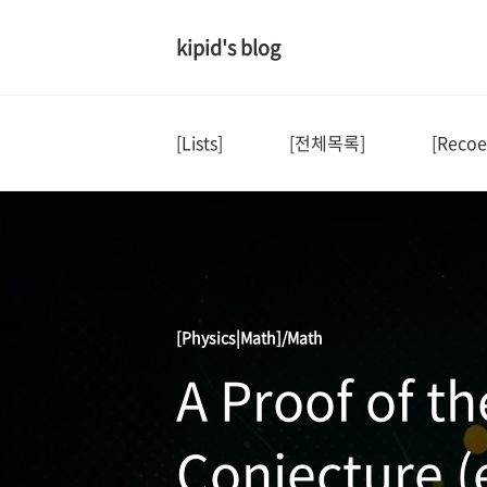
kipid's blog
[Lists]
[전체목록]
[Recoe
[Physics|Math]/Math
A Proof of t
Conjecture (