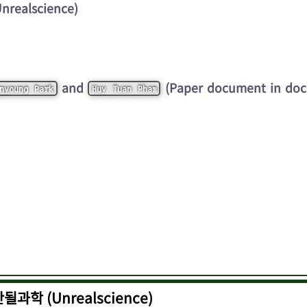
ealscience)
and
(Paper document in doc
nyoung Park
Huy Tuan Pham
학 (Unrealscience)