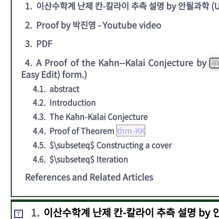
1
.
이산수학계 난제 칸-칼라이 추측 설명 by 안될과학 (Unr
2
.
Proof by 박진영 - Youtube video
3
.
PDF
4
.
A Proof of the Kahn--Kalai Conjecture by
Ji
Easy Edit) form.)
4.1
.
abstract
4.2
.
Introduction
4.3
.
The Kahn-Kalai Conjecture
4.4
.
Proof of Theorem
thm-KK
4.5
.
$\subseteq$ Constructing a cover
4.6
.
$\subseteq$ Iteration
References and Related Articles
1
.
이산수학계 난제 칸-칼라이 추측 설명 by 안될과
T