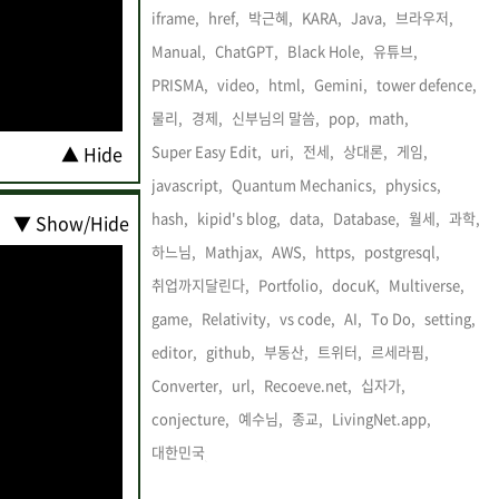
iframe,
href,
박근혜,
KARA,
Java,
브라우저,
Manual,
ChatGPT,
Black Hole,
유튜브,
PRISMA,
video,
html,
Gemini,
tower defence,
물리,
경제,
신부님의 말씀,
pop,
math,
Super Easy Edit,
uri,
전세,
상대론,
게임,
▲ Hide
javascript,
Quantum Mechanics,
physics,
hash,
kipid's blog,
data,
Database,
월세,
과학,
▼ Show/Hide
하느님,
Mathjax,
AWS,
https,
postgresql,
취업까지달린다,
Portfolio,
docuK,
Multiverse,
game,
Relativity,
vs code,
AI,
To Do,
setting,
editor,
github,
부동산,
트위터,
르세라핌,
Converter,
url,
Recoeve.net,
십자가,
conjecture,
예수님,
종교,
LivingNet.app,
대한민국,