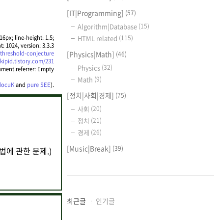
[IT|Programming]
(57)
Algorithm|Database
(15)
6px; line-height: 1.5;
HTML related
(115)
t: 1024, version: 3.3.3
-threshold-conjecture
[Physics|Math]
(46)
/kipid.tistory.com/231
Physics
(32)
ment.referrer: Empty
Math
(9)
 docuK
and
pure SEE
).
[정치|사회|경제]
(75)
사회
(20)
정치
(21)
경제
(26)
[Music|Break]
(39)
는 방법에 관한 문제.)
최
최근글
인기글
근