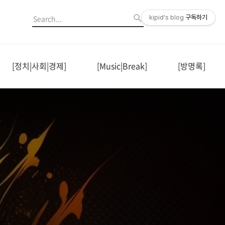
kipid's blog
구독하기
[정치|사회|경제]
[Music|Break]
[방명록]