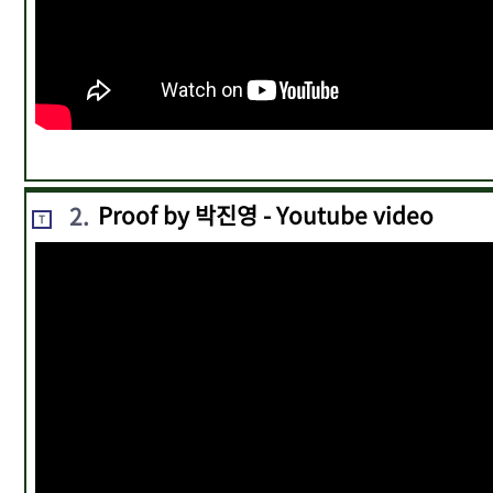
2
.
Proof by 박진영 - Youtube video
T