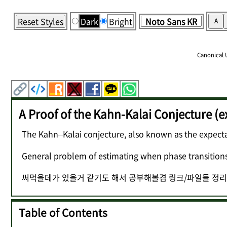
Reset Styles
Dark
Bright
A
Canonical 
A Proof of the Kahn-Kalai Conjecture (e
The Kahn–Kalai conjecture, also known as the expecta
General problem of estimating when phase trans
써먹을데가 있을거 같기도 해서 공부해볼겸 링크/파일들 정리
Table of Contents