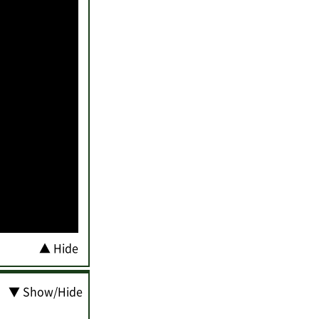
▲ Hide
▼ Show/Hide