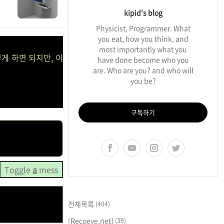
kipid's blog
Physicist, Programmer. What
you eat, how you think, and
most importantly what you
게 하면 되지만, 이
have done become who you
are. Who are you? and who will
you be?
구독하기
Toggle
a
mess
전체목록
(404)
[Recoeve.net]
(39)