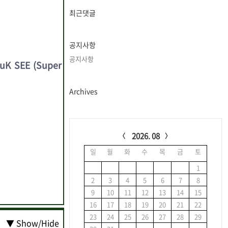
글
과
최근댓글
인
기
글
공지사항
공지사항
uK SEE (Super
Archives
C
a
2026. 08
l
일
월
화
수
목
금
토
e
n
1
d
2
3
4
5
6
7
8
a
9
10
11
12
13
14
15
r
16
17
18
19
20
21
22
23
24
25
26
27
28
29
▼ Show/Hide