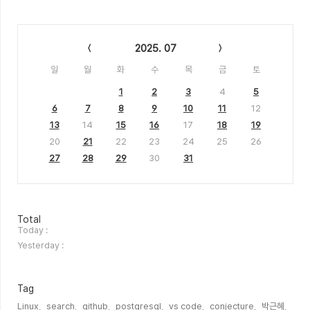
Calendar
2025. 07
일
월
화
수
목
금
토
1
2
3
4
5
6
7
8
9
10
11
12
13
14
15
16
17
18
19
20
21
22
23
24
25
26
27
28
29
30
31
방
Total
문
Today :
자
Yesterday :
수
Tag
Linux,
search,
github,
postgresql,
vs code,
conjecture,
박근혜,