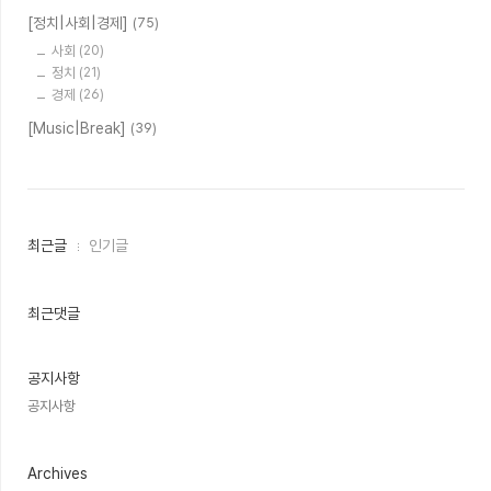
[정치|사회|경제]
(75)
사회
(20)
정치
(21)
경제
(26)
[Music|Break]
(39)
최
최근글
인기글
근
글
과
인
최근댓글
기
글
공지사항
공지사항
Archives