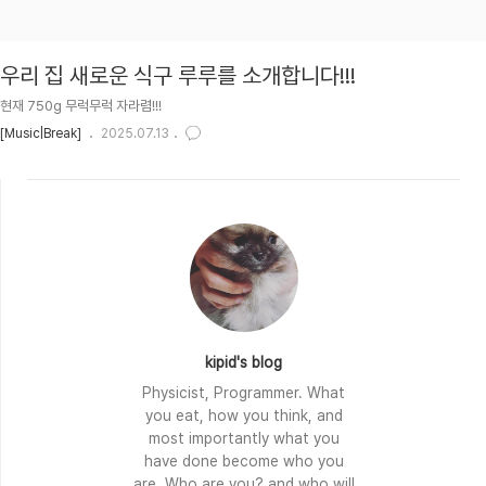
우리 집 새로운 식구 루루를 소개합니다!!!
현재 750g 무럭무럭 자라렴!!!
[Music|Break]
2025.07.13
kipid's blog
Physicist, Programmer. What
you eat, how you think, and
most importantly what you
have done become who you
are. Who are you? and who will