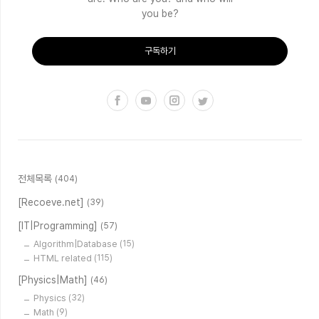
you be?
구독하기
전체목록
(404)
[Recoeve.net]
(39)
[IT|Programming]
(57)
Algorithm|Database
(15)
HTML related
(115)
[Physics|Math]
(46)
Physics
(32)
Math
(9)