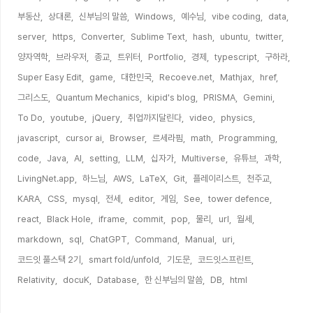
부동산,
상대론,
신부님의 말씀,
Windows,
예수님,
vibe coding,
data,
server,
https,
Converter,
Sublime Text,
hash,
ubuntu,
twitter,
양자역학,
브라우저,
종교,
트위터,
Portfolio,
경제,
typescript,
구하라,
Super Easy Edit,
game,
대한민국,
Recoeve.net,
Mathjax,
href,
그리스도,
Quantum Mechanics,
kipid's blog,
PRISMA,
Gemini,
To Do,
youtube,
jQuery,
취업까지달린다,
video,
physics,
javascript,
cursor ai,
Browser,
르세라핌,
math,
Programming,
code,
Java,
AI,
setting,
LLM,
십자가,
Multiverse,
유튜브,
과학,
LivingNet.app,
하느님,
AWS,
LaTeX,
Git,
플레이리스트,
천주교,
KARA,
CSS,
mysql,
전세,
editor,
게임,
See,
tower defence,
react,
Black Hole,
iframe,
commit,
pop,
물리,
url,
월세,
markdown,
sql,
ChatGPT,
Command,
Manual,
uri,
코드잇 풀스택 2기,
smart fold/unfold,
기도문,
코드잇스프린트,
Relativity,
docuK,
Database,
한 신부님의 말씀,
DB,
html,