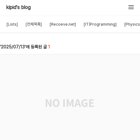
kipid's blog
[Lists]
[전체목록]
[Recoeve.net]
[IT|Programming]
[Physics
2025/07/13
1