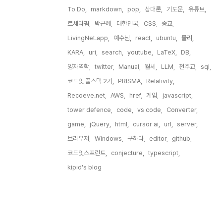
To Do,
markdown,
pop,
상대론,
기도문,
유튜브,
르세라핌,
박근혜,
대한민국,
CSS,
종교,
LivingNet.app,
예수님,
react,
ubuntu,
물리,
KARA,
uri,
search,
youtube,
LaTeX,
DB,
양자역학,
twitter,
Manual,
월세,
LLM,
천주교,
sql,
코드잇 풀스택 2기,
PRISMA,
Relativity,
Recoeve.net,
AWS,
href,
게임,
javascript,
tower defence,
code,
vs code,
Converter,
game,
jQuery,
html,
cursor ai,
url,
server,
브라우저,
Windows,
구하라,
editor,
github,
코드잇스프린트,
conjecture,
typescript,
kipid's blog,