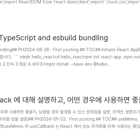
';import ReactDOM from 'react-dom/client';import './root.css';import
ypeScript and esbuild bundling
ndling## PH2024-08-28 : First posting.## TOC## Initiate React Ap
```mkdir hello_reactcd hello_reactnpm init react-app .npm run s
1.감사 2.단속 3.청강 4.세무조사npm install --save-dev @babe..
llback 에 대해 설명하고, 어떤 경우에 사용하면 
 (life cycle) 에 대해 설명, React 에서
 경우에 사용하면 좋을지, 남용할 경우 발생할 수 있는 문제점을 설명, 리액트 생명주기 (li
 주의할 점을 설명)
점을 설명)## PH2024-09-02 : First posting.## TOC## useMemo, 
seMemo 와 useCallback 는 React 에서 성능 최적화를 위해 사용되는 훅