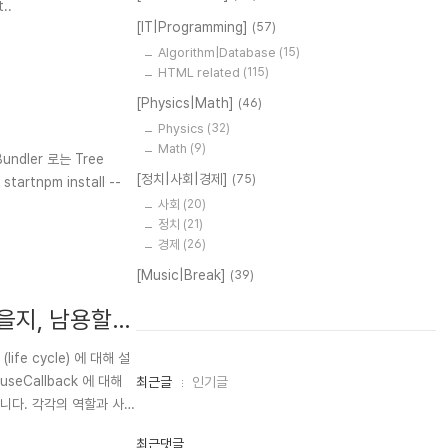
..
[IT|Programming]
(57)
Algorithm|Database
(15)
HTML related
(115)
[Physics|Math]
(46)
Physics
(32)
Math
(9)
pBundler 로는 Tree
[정치|사회|경제]
(75)
tartnpm install --
사회
(20)
정치
(21)
경제
(26)
[Music|Break]
(39)
좋을지, 남용할
 배열을 렌더링할
fe cycle) 에 대해 설
최
useCallback 에 대해
최근글
인기글
근
입니다. 각각의 역할과 사용
글
과
인
최근댓글