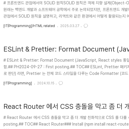
# 프론트엔드 관점에서의 SOLID 원칙SOLID 원칙은 객체 지향 설계(Object-
원래는 백엔드 개발과 소프트웨어 공학에서 주로 논의되었지만, 프론트엔드 개발에
관점에서 SOLID 원칙을 설명하고, 리액트와 같은 환경에서 어떻게 활용되는지 예시와 함께
Responsibility Principle, SRP)정의: 한 클래스(또는 컴포넌트)는 단 하나의
[IT|Programming]/HTML related
2025.03.27
ESLint & Prettier: Format Document (J
# ESLint & Prettier: Format Document (JavaScript, React styles 통일시키기)Airbnb Style Guide 가 유명해서 이
함.## PH2024-09-27 : First posting.## TOC## ESLint, Prettier
로 판단) 라면, Prettier 는 전체 코드 스타일을 다루는 Code Formatter (코드 스타
[IT|Programming]
2024.10.15
React Router 에서 CSS 충돌을 막고 좀 더
배워봅시다. (Learning module.css)
# React Router 에서 CSS 충돌을 막고 좀 더 개발 친화적으로 CSS 를 다룰 수 있게
posting.## TOC## React Router### Install (npm install react-