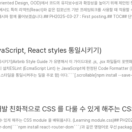
Oriented Design, OOD)에서 코드의 유지보수성과 확장성을 높이기 위해 제안된
서도 특히 리액트(React)와 같은 컴포넌트 기반 프레임워크를 사용할 때 적용할 
 풀어보겠습니다.## PH2025-03-27 : First posting.## TOC## 단일
 책임만 가져야 하..
avaScript, React styles 통일시키기)
 가이드대로 .js, .jsx 파일들이 포멧화되도록 설정을 해보려고
 패키지 설치ESLint (EcmaScript Lint) 는 JavaScript에 한정된 Code Format
일을 통일시켜주는 일을 주로 함) 이다.```[.scrollable]npm install --save-d
 개발 친화적으로 CSS 를 다룰 수 있게 해주는 CSS
 해주는 CSS module 을 배워봅시다. (Learning module.css)## PH2024-
router-dom)```npm install react-router-dom```/과 같은 명령어로 우선 pa