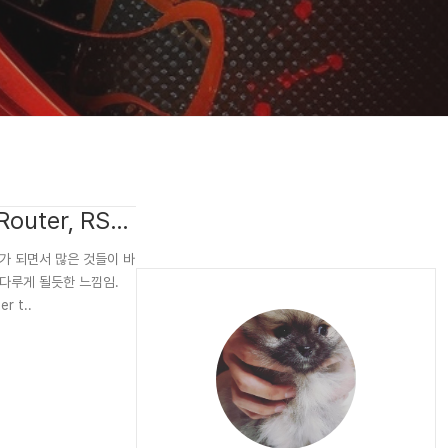
 Router, RSC
가 v15 가 되면서 많은 것들이 바
 로 다루게 될듯한 느낌임.
r t..