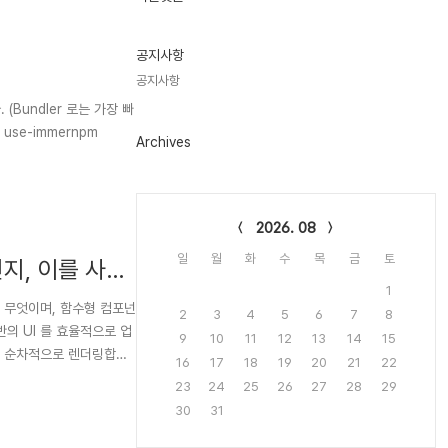
기
글
공지사항
공지사항
Archives
Calendar
2026. 08
일
월
화
수
목
금
토
인지, 이를 사용
포넌트의 차이점
1
란 무엇이며, 함수형 컴포넌
2
3
4
5
6
7
8
반의 UI 를 효율적으로 업
9
10
11
12
13
14
15
16
17
18
19
20
21
22
23
24
25
26
27
28
29
30
31