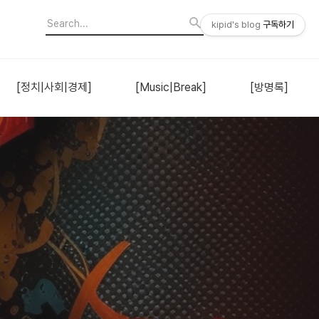
kipid's blog
구독하기
[정치|사회|경제]
[Music|Break]
[방명록]