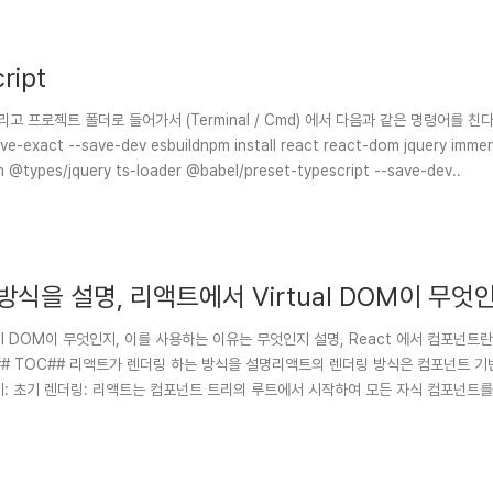
ript
 @types/jquery ts-loader @babel/preset-typescript --save-dev..
식을 설명, 리액트에서 Virtual DOM이 무엇
컴포넌트란 무엇이며, 함수형 컴포넌트와 클래스 컴
ual DOM이 무엇인지, 이를 사용하는 이유는 무엇인지 설명, React 에서 컴포넌트
ting.## TOC## 리액트가 렌더링 하는 방식을 설명리액트의 렌더링 방식은 컴포넌트 기
링합니
로 변환하여 React 엘리먼트를 ..