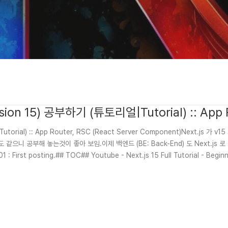
version 15) 공부하기 (튜토리얼|Tutorial) :: App
얼|Tutorial) :: App Router, RSC (React Server Component)Next.js 
것도 같으니 공부해 놓는것이 좋아 보임.이제 백엔드 (BE: Back-End) 도 Next.js
First posting.## TOC## Youtube - Next.js 15 Full Tutorial - Beginne