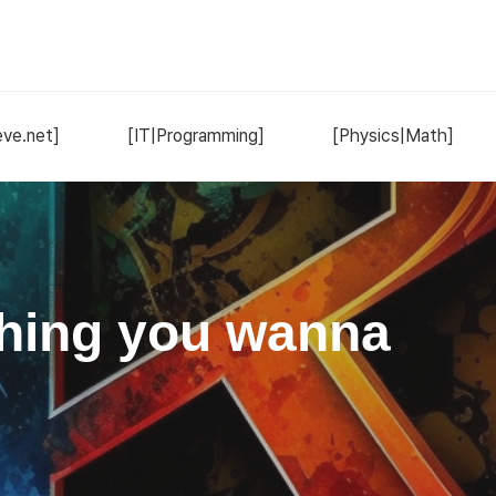
ve.net]
[IT|Programming]
[Physics|Math]
hing you wanna