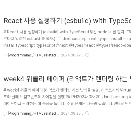
React 사용 설정하기 (esbuild) with TypeSc
# React 사용 설정하기 (esbuild) with TypeScript우선 node.js 를 깔자. 그리고 프로젝트 폴더로 들어가서 (Terminal / Cmd) 에서 다음과 같은 명령어를 친다. (Bundler 로는 가장 빠
르다고 알려진 esbuild 를 깔자.)```[.linenums]npm init -ynpm install --save-exact --save-dev esbuildnpm install react react-dom jquery immer use-immernpm
install typescript typescript@next @types/react @types/react-dom
[IT|Programming]/HTML related
2024.08.29
week4 위클리 페이퍼 (리액트가 렌더링 하는 방
하는 이유는 무엇인지 설명, React 에서 
# week4 위클리 페이퍼 (리액트가 렌더링 하는 방식을 설명, 리액트에서 Virt
을 설명)
트와 클래스 컴포넌트의 차이점을 설명)## PH2024-08-20 : First pos
데이트하고 관리하는 데 중점을 둡니다. 주요 단계는 다음과 같습니다:렌더링 단계: 초기 렌더링: 리액트는 컴포넌트 트리의 루트에서 시작하여 모든 자식 컴포넌트를 순차적으로 렌더
다. 이 과정에서 JSX 문법으로 작성된 코드를 React.createElement() 호출
[IT|Programming]/HTML related
2024.08.25