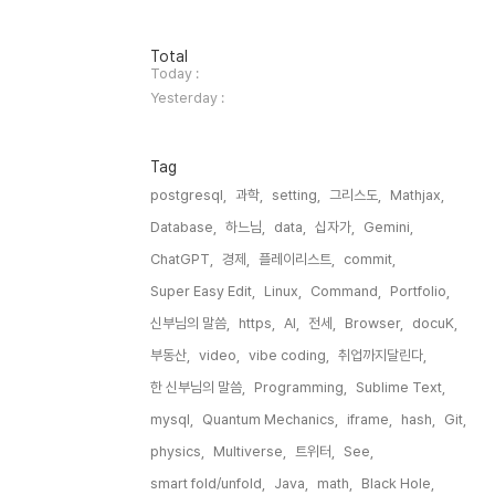
방
Total
문
Today :
자
Yesterday :
수
Tag
postgresql,
과학,
setting,
그리스도,
Mathjax,
Database,
하느님,
data,
십자가,
Gemini,
ChatGPT,
경제,
플레이리스트,
commit,
Super Easy Edit,
Linux,
Command,
Portfolio,
신부님의 말씀,
https,
AI,
전세,
Browser,
docuK,
부동산,
video,
vibe coding,
취업까지달린다,
한 신부님의 말씀,
Programming,
Sublime Text,
mysql,
Quantum Mechanics,
iframe,
hash,
Git,
physics,
Multiverse,
트위터,
See,
smart fold/unfold,
Java,
math,
Black Hole,