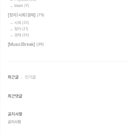
Math
(9)
[정치|사회|경제]
(75)
사회
(20)
정치
(21)
경제
(26)
[Music|Break]
(39)
최
최근글
인기글
근
글
과
인
최근댓글
기
글
공지사항
공지사항