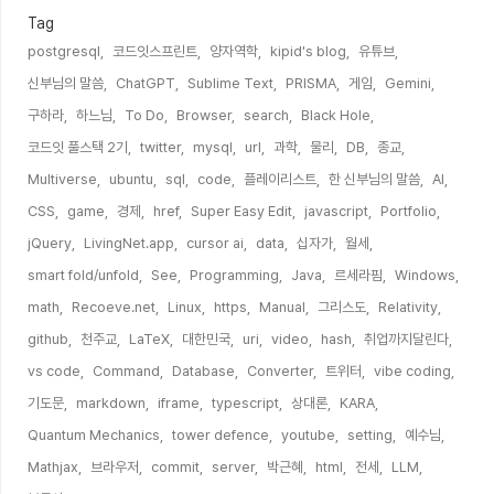
Tag
postgresql,
코드잇스프린트,
양자역학,
kipid's blog,
유튜브,
신부님의 말씀,
ChatGPT,
Sublime Text,
PRISMA,
게임,
Gemini,
구하라,
하느님,
To Do,
Browser,
search,
Black Hole,
코드잇 풀스택 2기,
twitter,
mysql,
url,
과학,
물리,
DB,
종교,
Multiverse,
ubuntu,
sql,
code,
플레이리스트,
한 신부님의 말씀,
AI,
CSS,
game,
경제,
href,
Super Easy Edit,
javascript,
Portfolio,
jQuery,
LivingNet.app,
cursor ai,
data,
십자가,
월세,
smart fold/unfold,
See,
Programming,
Java,
르세라핌,
Windows,
math,
Recoeve.net,
Linux,
https,
Manual,
그리스도,
Relativity,
github,
천주교,
LaTeX,
대한민국,
uri,
video,
hash,
취업까지달린다,
vs code,
Command,
Database,
Converter,
트위터,
vibe coding,
기도문,
markdown,
iframe,
typescript,
상대론,
KARA,
Quantum Mechanics,
tower defence,
youtube,
setting,
예수님,
Mathjax,
브라우저,
commit,
server,
박근혜,
html,
전세,
LLM,