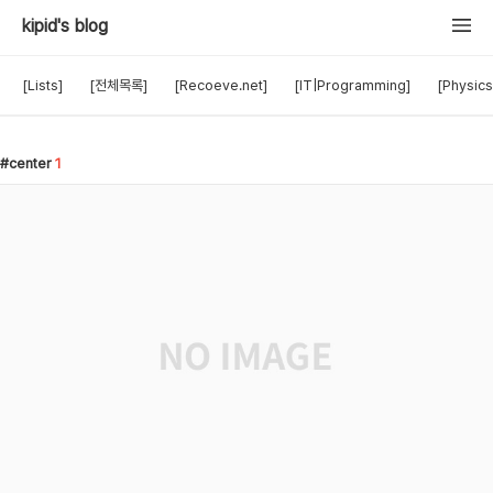
kipid's blog
[Lists]
[전체목록]
[Recoeve.net]
[IT|Programming]
[Physics
center
1