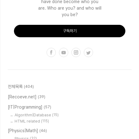
have done become who you
are. Who are you? and who will
you be?
구독하기
전체목록
(404)
[Recoeve.net]
(39)
[IT|Programming]
(57)
Algorithm|Database
(15)
HTML related
(115)
[Physics|Math]
(46)
Physics
(32)