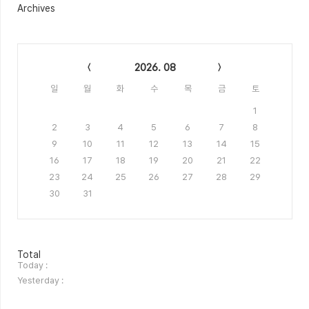
Archives
Calendar
2026. 08
일
월
화
수
목
금
토
1
2
3
4
5
6
7
8
9
10
11
12
13
14
15
16
17
18
19
20
21
22
23
24
25
26
27
28
29
30
31
방
Total
문
Today :
자
Yesterday :
수