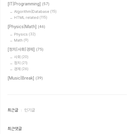
[IT|Programming]
(57)
Algorithm|Database
(15)
HTML related
(115)
[Physics|Math]
(46)
Physics
(32)
Math
(9)
[정치|사회|경제]
(75)
사회
(20)
정치
(21)
경제
(26)
[Music|Break]
(39)
최
최근글
인기글
근
글
과
인
최근댓글
기