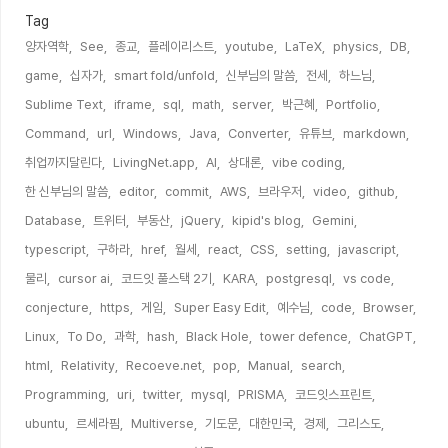
Tag
양자역학,
See,
종교,
플레이리스트,
youtube,
LaTeX,
physics,
DB,
game,
십자가,
smart fold/unfold,
신부님의 말씀,
전세,
하느님,
Sublime Text,
iframe,
sql,
math,
server,
박근혜,
Portfolio,
Command,
url,
Windows,
Java,
Converter,
유튜브,
markdown,
취업까지달린다,
LivingNet.app,
AI,
상대론,
vibe coding,
한 신부님의 말씀,
editor,
commit,
AWS,
브라우저,
video,
github,
Database,
트위터,
부동산,
jQuery,
kipid's blog,
Gemini,
typescript,
구하라,
href,
월세,
react,
CSS,
setting,
javascript,
물리,
cursor ai,
코드잇 풀스택 2기,
KARA,
postgresql,
vs code,
conjecture,
https,
게임,
Super Easy Edit,
예수님,
code,
Browser,
Linux,
To Do,
과학,
hash,
Black Hole,
tower defence,
ChatGPT,
html,
Relativity,
Recoeve.net,
pop,
Manual,
search,
Programming,
uri,
twitter,
mysql,
PRISMA,
코드잇스프린트,
ubuntu,
르세라핌,
Multiverse,
기도문,
대한민국,
경제,
그리스도,