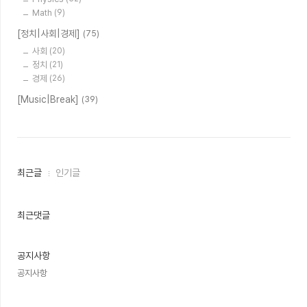
Math
(9)
[정치|사회|경제]
(75)
사회
(20)
정치
(21)
경제
(26)
[Music|Break]
(39)
최
최근글
인기글
근
글
과
인
최근댓글
기
글
공지사항
공지사항