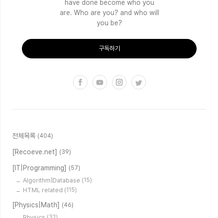
have done become who you
are. Who are you? and who will
you be?
구독하기
전체목록
(404)
[Recoeve.net]
(39)
[IT|Programming]
(57)
Algorithm|Database
(15)
HTML related
(115)
[Physics|Math]
(46)
Physics
(32)