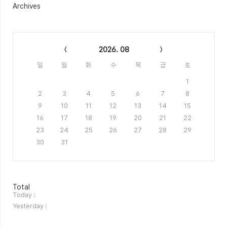
Archives
Calendar
2026. 08
일
월
화
수
목
금
토
1
2
3
4
5
6
7
8
9
10
11
12
13
14
15
16
17
18
19
20
21
22
23
24
25
26
27
28
29
30
31
방
Total
문
Today :
자
Yesterday :
수