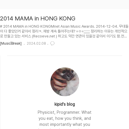
2014 MAMA in HONG KONG
# 2014 MAMA in HONG KONGMnet Asian Music Awards. 2014-12-04. 무대들
이 다 좋았던거 같아서 정리ㅋ. 재방 계속 틀어주는데? =ㅇ=;;;;;;; 정리하는 이유는 개인적으
로 만들고 있는 서비스 (Recoeve.net ) 하고도 약간 연관이 있을것 같아서 이기도 함.전체
영상이 중국쪽에 있는듯 한데, 중국쪽 영상 퍼와지나?ㅋ (2013년도 꺼네? =ㅇ=;;;; 암튼 테
[Music|Break]
2024.02.08
스트용. 자동재생을 못끄겠어서 내림 ㅡ..ㅡ;;;;;;; 243분짜리 2013 MAMA 풀영상이긴 한
데. 그냥 baidu.com (중국의 구글같은 검색엔진) 가셔서 검색하시면 뜨니 알아서 찾아보시
길.) -->## TOC## 영상들링크: cat="[Music/Break]--K-Pop--2014 MAM..
kipid's blog
Physicist, Programmer. What
you eat, how you think, and
most importantly what you