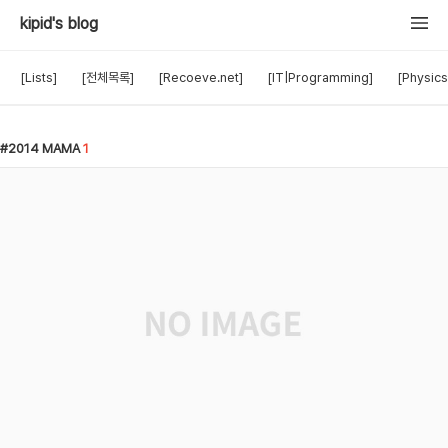
kipid's blog
[Lists]
[전체목록]
[Recoeve.net]
[IT|Programming]
[Physics
2014 MAMA
1